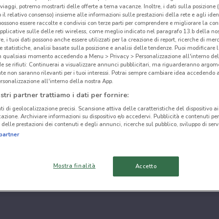
i viaggi, potremo mostrarti delle offerte a tema vacanze. Inoltre, i dati sulla posizione 
o il relativo consenso) insieme alle informazioni sulle prestazioni della rete e agli ident
 possono essere raccolte e condivisi con terze parti per comprendere e migliorare la conn
pplicative sulle delle reti wireless, come meglio indicato nel paragrafo 13.b della no
re, i tuoi dati possono anche essere utilizzati per la creazione di report, ricerche di mer
 e statistiche, analisi basate sulla posizione e analisi delle tendenze. Puoi modificare l
in qualsiasi momento accedendo a Menu > Privacy > Personalizzazione all'interno del
 se rifiuti: Continuerai a visualizzare annunci pubblicitari, ma riguarderanno argome
te non saranno rilevanti per i tuoi interessi. Potrai sempre cambiare idea accedendo
rsonalizzazione all'interno della nostra App.
stri partner trattiamo i dati per fornire:
ti di geolocalizzazione precisi. Scansione attiva delle caratteristiche del dispositivo ai 
icazione. Archiviare informazioni su dispositivo e/o accedervi. Pubblicità e contenuti per
delle prestazioni dei contenuti e degli annunci, ricerche sul pubblico, sviluppo di servi
partner
Mostra finalità
Accetto