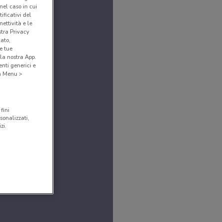
(nel caso in cui
ificativi del
ettività e le
stra Privacy
cato,
e tue
la nostra App.
nti generici e
 a Menu >
fini
sonalizzati,
zi.