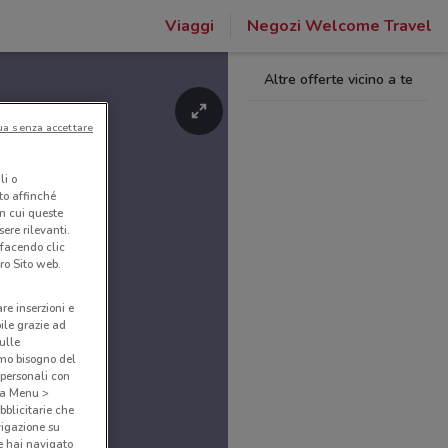
Viaggi
Negozi Welcome Travel
Altre offerte vicino a te
ua senza accettare
li o
nto affinché
in cui queste
ere rilevanti.
 facendo clic
ro Sito web.
are inserzioni e
bile grazie ad
sulle
amo bisogno del
 personali con
o a Menu >
bblicitarie che
vigazione su
e hai navigato