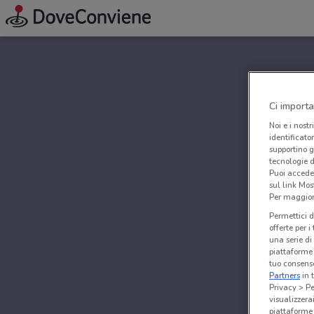
Ci importa
Noi e i nostr
identificato
supportino g
tecnologie d
Puoi accede
sul link Mos
Per maggiori
Permettici d
offerte per 
una serie di
piattaforme 
tuo consenso
Partners
in 
Privacy > Pe
visualizzera
piattaforme 