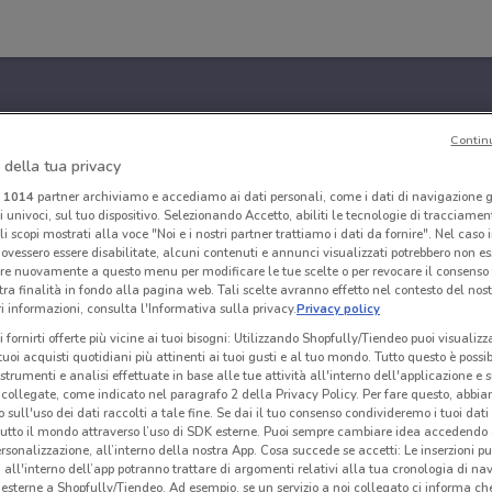
Contin
 della tua privacy
i
1014
partner archiviamo e accediamo ai dati personali, come i dati di navigazione g
ri univoci, sul tuo dispositivo. Selezionando Accetto, abiliti le tecnologie di tracciame
li scopi mostrati alla voce "Noi e i nostri partner trattiamo i dati da fornire". Nel caso 
ovessero essere disabilitate, alcuni contenuti e annunci visualizzati potrebbero non ess
re nuovamente a questo menu per modificare le tue scelte o per revocare il consenso
tra finalità in fondo alla pagina web. Tali scelte avranno effetto nel contesto del nost
 informazioni, consulta l'Informativa sulla privacy.
Privacy policy
i fornirti offerte più vicine ai tuoi bisogni: Utilizzando Shopfully/Tiendeo puoi visualizz
i tuoi acquisti quotidiani più attinenti ai tuoi gusti e al tuo mondo. Tutto questo è possi
 strumenti e analisi effettuate in base alle tue attività all'interno dell'applicazione e 
collegate, come indicato nel paragrafo 2 della Privacy Policy. Per fare questo, abbi
 sull'uso dei dati raccolti a tale fine. Se dai il tuo consenso condivideremo i tuoi dati
tutto il mondo attraverso l’uso di SDK esterne. Puoi sempre cambiare idea accedend
rsonalizzazione, all’interno della nostra App. Cosa succede se accetti: Le inserzioni pu
i all'interno dell’app potranno trattare di argomenti relativi alla tua cronologia di na
esterne a Shopfully/Tiendeo. Ad esempio, se un servizio a noi collegato ci informa ch