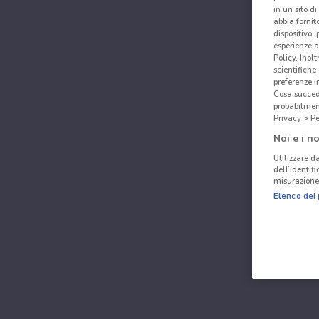
in un sito d
abbia fornit
dispositivo,
esperienze a
Policy. Inolt
scientifiche
preferenze 
Cosa succede
probabilmen
Privacy > Pe
Noi e i no
Utilizzare da
dell’identif
misurazione 
Elenco dei 