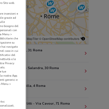
ro Sito web.
are inserzioni e
bile grazie ad
sulle
amo bisogno del
 personali con
o a Menu >
bblicitarie che
© MapTiler
© OpenStreetMap contributors
vigazione su
e hai navigato
Via Spalato, 31 Roma
(nel caso in cui
ificativi del
1.2 km
ettività e le
stra Privacy
cato,
Via Antonio Salandra, 30 Roma
e tue
1.7 km
la nostra App.
nti generici e
 a Menu >
Via Di Priscilla, 4 Roma
1.8 km
fini
Palazzo Giolitti - Via Cavour, 71 Roma
sonalizzati,