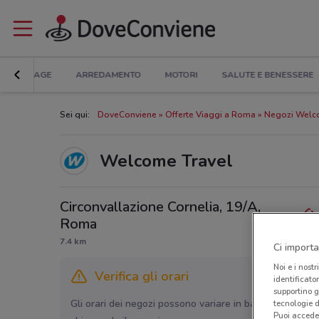
BRICOLAGE
ARREDAMENTO
MOTORI
SALUTE E BENESSERE
Sei qui:
DoveConviene
Offerte Viaggi a Roma
Negozi Welc
Welcome Travel
Circonvallazione Cornelia, 19/A,
Roma
7.4 km
Ci importa
Noi e i nostr
Verifica gli orari
identificato
supportino g
Gli orari dei negozi possono variare in base agli ultimi 
tecnologie d
Puoi accede