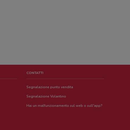
CONTATTI
Segnalazione punto vendita
Segnalazione Volantino
Hai un malfunzionamento sul web o sull'app?