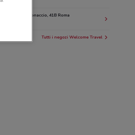
2 km
zi.
Via Di Portonaccio, 41B Roma
2.2 km
Tutti i negozi Welcome Travel