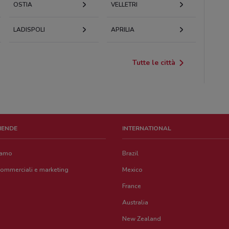
OSTIA
VELLETRI
LADISPOLI
APRILIA
Tutte le città
ZIENDE
INTERNATIONAL
iamo
Brazil
commerciali e marketing
Mexico
France
Australia
New Zealand