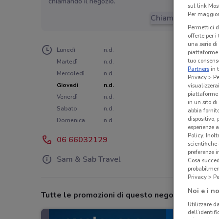
chiamando il negozio.
sul link Mos
Per maggiori
Chiama il negozio
Permettici d
offerte per 
una serie di
Lunedì
n.d.
piattaforme 
tuo consenso
Martedì
n.d.
Partners
in 
Mercoledì
n.d.
Privacy > Pe
Giovedì
n.d.
visualizzera
piattaforme 
Venerdì
n.d.
in un sito d
Sabato
n.d.
abbia fornit
dispositivo,
Domenica
n.d.
esperienze a
Policy. Inolt
06 66032129
scientifiche
preferenze 
Sam & Sab Travel
Cosa succede
probabilmen
Privacy > Pe
Noi e i no
Tutte le promozioni di questo negozio
Utilizzare da
dell’identif