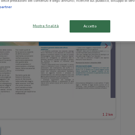
delle prestazioni dei contenuti e degli annunci, ricerche sul pubblico, sviluppo di servi
partner
Mostra finalità
Accetto
1.2 km