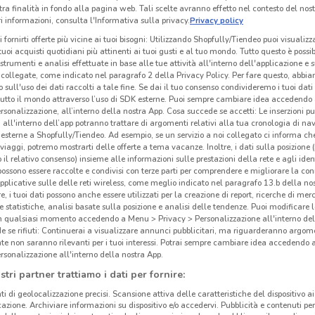
tra finalità in fondo alla pagina web. Tali scelte avranno effetto nel contesto del nost
 informazioni, consulta l'Informativa sulla privacy.
Privacy policy
i fornirti offerte più vicine ai tuoi bisogni: Utilizzando Shopfully/Tiendeo puoi visualizz
i tuoi acquisti quotidiani più attinenti ai tuoi gusti e al tuo mondo. Tutto questo è possi
 strumenti e analisi effettuate in base alle tue attività all'interno dell'applicazione e 
collegate, come indicato nel paragrafo 2 della Privacy Policy. Per fare questo, abbi
 sull'uso dei dati raccolti a tale fine. Se dai il tuo consenso condivideremo i tuoi dati
tutto il mondo attraverso l’uso di SDK esterne. Puoi sempre cambiare idea accedend
rsonalizzazione, all’interno della nostra App. Cosa succede se accetti: Le inserzioni pu
i all'interno dell’app potranno trattare di argomenti relativi alla tua cronologia di na
esterne a Shopfully/Tiendeo. Ad esempio, se un servizio a noi collegato ci informa ch
i viaggi, potremo mostrarti delle offerte a tema vacanze. Inoltre, i dati sulla posizione 
o il relativo consenso) insieme alle informazioni sulle prestazioni della rete e agli ident
 possono essere raccolte e condivisi con terze parti per comprendere e migliorare la conn
pplicative sulle delle reti wireless, come meglio indicato nel paragrafo 13.b della no
re, i tuoi dati possono anche essere utilizzati per la creazione di report, ricerche di mer
 e statistiche, analisi basate sulla posizione e analisi delle tendenze. Puoi modificare l
in qualsiasi momento accedendo a Menu > Privacy > Personalizzazione all'interno del
 se rifiuti: Continuerai a visualizzare annunci pubblicitari, ma riguarderanno argome
te non saranno rilevanti per i tuoi interessi. Potrai sempre cambiare idea accedendo
rsonalizzazione all'interno della nostra App.
stri partner trattiamo i dati per fornire:
ti di geolocalizzazione precisi. Scansione attiva delle caratteristiche del dispositivo ai 
icazione. Archiviare informazioni su dispositivo e/o accedervi. Pubblicità e contenuti per