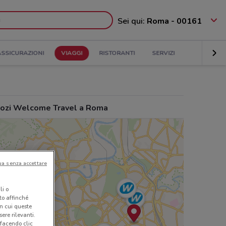
Sei qui:
Roma - 00161
ASSICURAZIONI
VIAGGI
RISTORANTI
SERVIZI
ozi Welcome Travel a Roma
ua senza accettare
li o
nto affinché
in cui queste
ere rilevanti.
 facendo clic