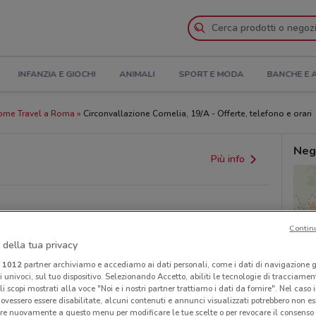
INFANZIA E GIOCHI
ANIMALI
SPORT E MODA
BANCHE E 
ome Travel a Roma
Circonvallazione Cornelia, 19/A - Offerte, telefono e orari
Neg
Più info
Contin
 della tua privacy
i
1012
partner archiviamo e accediamo ai dati personali, come i dati di navigazione g
ri univoci, sul tuo dispositivo. Selezionando Accetto, abiliti le tecnologie di tracciame
li scopi mostrati alla voce "Noi e i nostri partner trattiamo i dati da fornire". Nel caso 
provvedimenti regionali o nazionali. Verifica l’accuratezza
ovessero essere disabilitate, alcuni contenuti e annunci visualizzati potrebbero non ess
re nuovamente a questo menu per modificare le tue scelte o per revocare il consenso