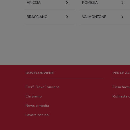
ARICCIA
POMEZIA
BRACCIANO
VALMONTONE
DOVECONVIENE
PER LE A
Cos'è DoveConviene
Cosa facc
Chi siamo
Richieste 
News e media
Lavora con noi