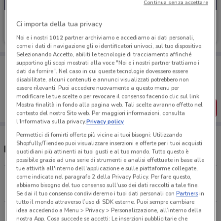
Continua senza accettare
Scarpe & Scarpe
Ci importa della tua privacy
Scade il 30/09
6.1 km
Noi e i nostri
1012
partner archiviamo e accediamo ai dati personali,
come i dati di navigazione gli o identificatori univoci, sul tuo dispositivo.
Selezionando Accetto, abiliti le tecnologie di tracciamento affinché
supportino gli scopi mostrati alla voce "Noi e i nostri partner trattiamo i
Porta DoveConviene sempre con te!
dati da fornire". Nel caso in cui queste tecnologie dovessero essere
Puoi trovare le migliori offerte dei negozi vicino a te,
disabilitate, alcuni contenuti e annunci visualizzati potrebbero non
salvarle e creare la tua lista del risparmio, comodamente
essere rilevanti. Puoi accedere nuovamente a questo menu per
dal tuo cellulare.
modificare le tue scelte o per revocare il consenso facendo clic sul link
Mostra finalità in fondo alla pagina web. Tali scelte avranno effetto nel
SCARICA L’APP
contesto del nostro Sito web. Per maggiori informazioni, consulta
l'Informativa sulla privacy.
Privacy policy
Permettici di fornirti offerte più vicine ai tuoi bisogni: Utilizzando
Shopfully/Tiendeo puoi visualizzare inserzioni e offerte per i tuoi acquisti
Negozi Scarpe & Scarpe a Roma
quotidiani più attinenti ai tuoi gusti e al tuo mondo. Tutto questo è
possibile grazie ad una serie di strumenti e analisi effettuate in base alle
tue attività all'interno dell'applicazione e sulle piattaforme collegate,
come indicato nel paragrafo 2 della Privacy Policy. Per fare questo,
Viale Marconi, 37 Roma
abbiamo bisogno del tuo consenso sull'uso dei dati raccolti a tale fine.
6.1 km
APERTO
Se dai il tuo consenso condivideremo i tuoi dati personali con
Partners
in
tutto il mondo attraverso l’uso di SDK esterne. Puoi sempre cambiare
idea accedendo a Menu > Privacy > Personalizzazione, all’interno della
via Ferri 8 Roma
nostra App. Cosa succede se accetti: Le inserzioni pubblicitarie che