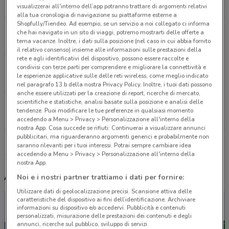
9.8 km
APERTO
visualizzerai all'interno dell’app potranno trattare di argomenti relativi
alla tua cronologia di navigazione su piattaforme esterne a
Shopfully/Tiendeo. Ad esempio, se un servizio a noi collegato ci informa
Via Torre di Mezzavia 35 Roma
che hai navigato in un sito di viaggi, potremo mostrarti delle offerte a
tema vacanze. Inoltre, i dati sulla posizione (nel caso in cui abbia fornito
10.6 km
APERTO
il relativo consenso) insieme alle informazioni sulle prestazioni della
rete e agli identificativi del dispositivo, possono essere raccolte e
Via Mary Pandolfi De Rinaldis 28/30 Roma
condivisi con terze parti per comprendere e migliorare la connettività e
le esperienze applicative sulle delle reti wireless, come meglio indicato
11.7 km
APERTO
nel paragrafo 13.b della nostra Privacy Policy. Inoltre, i tuoi dati possono
anche essere utilizzati per la creazione di report, ricerche di mercato,
scientifiche e statistiche, analisi basate sulla posizione e analisi delle
Via Collatina 858 Lunghezza
tendenze. Puoi modificare le tue preferenze in qualsiasi momento
12.1 km
APERTO
accedendo a Menu > Privacy > Personalizzazione all'interno della
nostra App. Cosa succede se rifiuti: Continuerai a visualizzare annunci
pubblicitari, ma riguarderanno argomenti generici e probabilmente non
Tutti i negozi Scarpe & Scarpe
saranno rilevanti per i tuoi interessi. Potrai sempre cambiare idea
accedendo a Menu > Privacy > Personalizzazione all'interno della
nostra App.
Altri volantini nelle vicinanze
Noi e i nostri partner trattiamo i dati per fornire:
Utilizzare dati di geolocalizzazione precisi. Scansione attiva delle
caratteristiche del dispositivo ai fini dell’identificazione. Archiviare
informazioni su dispositivo e/o accedervi. Pubblicità e contenuti
personalizzati, misurazione delle prestazioni dei contenuti e degli
annunci, ricerche sul pubblico, sviluppo di servizi.