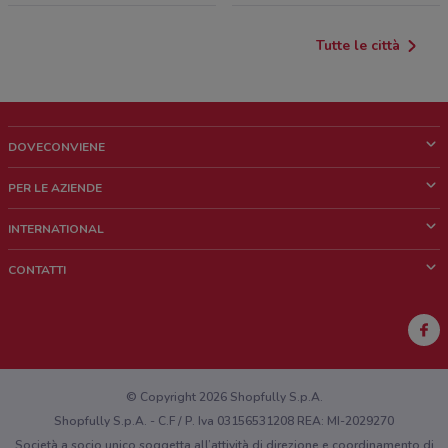
Tutte le città
DOVECONVIENE
Cos'è DoveConviene
PER LE AZIENDE
Chi siamo
Cosa facciamo
INTERNATIONAL
News e media
Richieste commerciali e marketing
Brazil
CONTATTI
Lavora con noi
Mexico
Segnalazione punto vendita
France
Segnalazione Volantino
Australia
Hai un malfunzionamento sul web o sull'app?
New Zealand
© Copyright 2026 Shopfully S.p.A.
Shopfully S.p.A. - C.F / P. Iva 03156531208 REA: MI-2029270
Società a socio unico soggetta all’attività di direzione e coordinamento di