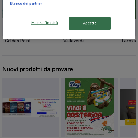
Elenco dei partner
Mostra finalità
Accetto
Golden Point
Valleverde
Lacoste
Nuovi prodotti da provare