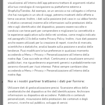
9.8 km
CHIUSO
visualizzerai all'interno dell’app potranno trattare di argomenti relativi
alla tua cronologia di navigazione su piattaforme esterne a
Shopfully/Tiendeo. Ad esempio, se un servizio a noi collegato ci informa
Via Torre di Mezzavia 35 Roma
che hai navigato in un sito di viaggi, potremo mostrarti delle offerte a
tema vacanze. Inoltre, i dati sulla posizione (nel caso in cui abbia fornito
10.6 km
CHIUSO
il relativo consenso) insieme alle informazioni sulle prestazioni della
rete e agli identificativi del dispositivo, possono essere raccolte e
Via Mary Pandolfi De Rinaldis 28/30 Roma
condivisi con terze parti per comprendere e migliorare la connettività e
le esperienze applicative sulle delle reti wireless, come meglio indicato
11.7 km
CHIUSO
nel paragrafo 13.b della nostra Privacy Policy. Inoltre, i tuoi dati possono
anche essere utilizzati per la creazione di report, ricerche di mercato,
scientifiche e statistiche, analisi basate sulla posizione e analisi delle
Via Collatina 858 Lunghezza
tendenze. Puoi modificare le tue preferenze in qualsiasi momento
12.1 km
CHIUSO
accedendo a Menu > Privacy > Personalizzazione all'interno della
nostra App. Cosa succede se rifiuti: Continuerai a visualizzare annunci
pubblicitari, ma riguarderanno argomenti generici e probabilmente non
Tutti i negozi Scarpe & Scarpe
saranno rilevanti per i tuoi interessi. Potrai sempre cambiare idea
accedendo a Menu > Privacy > Personalizzazione all'interno della
nostra App.
Altri volantini nelle vicinanze
Noi e i nostri partner trattiamo i dati per fornire:
Utilizzare dati di geolocalizzazione precisi. Scansione attiva delle
caratteristiche del dispositivo ai fini dell’identificazione. Archiviare
informazioni su dispositivo e/o accedervi. Pubblicità e contenuti
personalizzati, misurazione delle prestazioni dei contenuti e degli
annunci, ricerche sul pubblico, sviluppo di servizi.