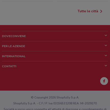
Tutte le città
DOVECONVIENE
Cos'è DoveConviene
PER LE AZIENDE
Chi siamo
Cosa facciamo
INTERNATIONAL
News e media
Richieste commerciali e marketing
Brazil
CONTATTI
Lavora con noi
Mexico
Segnalazione punto vendita
France
Segnalazione Volantino
Australia
Hai un malfunzionamento sul web o sull'app?
New Zealand
© Copyright 2026 Shopfully S.p.A.
Shopfully S.p.A. - C.F / P. Iva 03156531208 REA: MI-2029270
Società a socio unico soggetta all’attività di direzione e coordinamento di