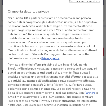
Continua senza accettare
Scarpe & Scarpe
Ci importa della tua privacy
Scade il 30/09
6.1 km
Noi e i nostri
1012
partner archiviamo e accediamo ai dati personali,
come i dati di navigazione gli o identificatori univoci, sul tuo dispositivo.
Selezionando Accetto, abiliti le tecnologie di tracciamento affinché
supportino gli scopi mostrati alla voce "Noi e i nostri partner trattiamo i
Porta DoveConviene sempre con te!
dati da fornire". Nel caso in cui queste tecnologie dovessero essere
Puoi trovare le migliori offerte dei negozi vicino a te,
disabilitate, alcuni contenuti e annunci visualizzati potrebbero non
salvarle e creare la tua lista del risparmio, comodamente
essere rilevanti. Puoi accedere nuovamente a questo menu per
dal tuo cellulare.
modificare le tue scelte o per revocare il consenso facendo clic sul link
Mostra finalità in fondo alla pagina web. Tali scelte avranno effetto nel
SCARICA L’APP
contesto del nostro Sito web. Per maggiori informazioni, consulta
l'Informativa sulla privacy.
Privacy policy
Permettici di fornirti offerte più vicine ai tuoi bisogni: Utilizzando
Shopfully/Tiendeo puoi visualizzare inserzioni e offerte per i tuoi acquisti
Negozi Scarpe & Scarpe a Roma
quotidiani più attinenti ai tuoi gusti e al tuo mondo. Tutto questo è
possibile grazie ad una serie di strumenti e analisi effettuate in base alle
tue attività all'interno dell'applicazione e sulle piattaforme collegate,
come indicato nel paragrafo 2 della Privacy Policy. Per fare questo,
Viale Marconi, 37 Roma
abbiamo bisogno del tuo consenso sull'uso dei dati raccolti a tale fine.
6.1 km
CHIUSO
Se dai il tuo consenso condivideremo i tuoi dati personali con
Partners
in
tutto il mondo attraverso l’uso di SDK esterne. Puoi sempre cambiare
idea accedendo a Menu > Privacy > Personalizzazione, all’interno della
via Ferri 8 Roma
nostra App. Cosa succede se accetti: Le inserzioni pubblicitarie che