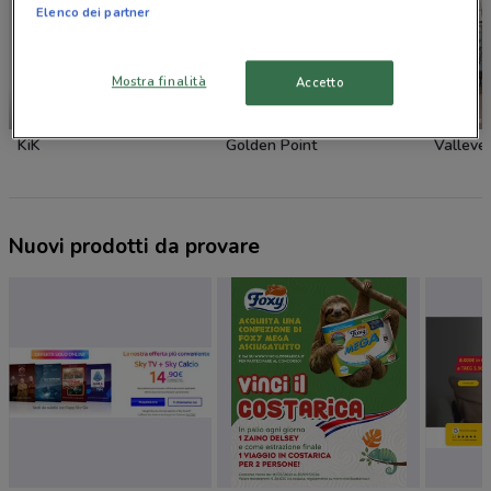
Elenco dei partner
Mostra finalità
Accetto
NUOVO
KiK
Golden Point
Valleve
Nuovi prodotti da provare