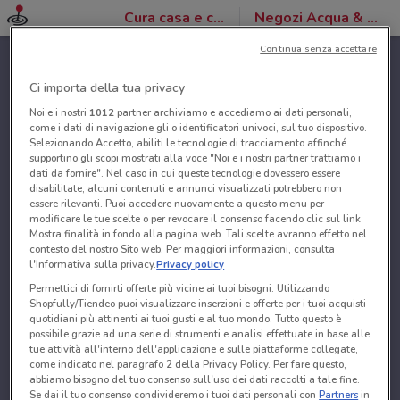
Cura casa e corpo
Negozi Acqua & Sapone
Continua senza accettare
Ci importa della tua privacy
Noi e i nostri
1012
partner archiviamo e accediamo ai dati personali,
come i dati di navigazione gli o identificatori univoci, sul tuo dispositivo.
Selezionando Accetto, abiliti le tecnologie di tracciamento affinché
supportino gli scopi mostrati alla voce "Noi e i nostri partner trattiamo i
dati da fornire". Nel caso in cui queste tecnologie dovessero essere
disabilitate, alcuni contenuti e annunci visualizzati potrebbero non
essere rilevanti. Puoi accedere nuovamente a questo menu per
modificare le tue scelte o per revocare il consenso facendo clic sul link
Mostra finalità in fondo alla pagina web. Tali scelte avranno effetto nel
contesto del nostro Sito web. Per maggiori informazioni, consulta
l'Informativa sulla privacy.
Privacy policy
Permettici di fornirti offerte più vicine ai tuoi bisogni: Utilizzando
Shopfully/Tiendeo puoi visualizzare inserzioni e offerte per i tuoi acquisti
quotidiani più attinenti ai tuoi gusti e al tuo mondo. Tutto questo è
possibile grazie ad una serie di strumenti e analisi effettuate in base alle
tue attività all'interno dell'applicazione e sulle piattaforme collegate,
come indicato nel paragrafo 2 della Privacy Policy. Per fare questo,
abbiamo bisogno del tuo consenso sull'uso dei dati raccolti a tale fine.
Se dai il tuo consenso condivideremo i tuoi dati personali con
Partners
in