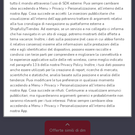
tutto il mondo attraverso l’uso di SDK esterne. Puoi sempre cambiare
idea accedendo a Menu > Privacy > Personalizzazione, all’interno della
nostra App. Cosa succede se accetti: Le inserzioni pubblicitarie che
visualizzerai all'interno dell’app potranno trattare di argomenti relativi
alla tua cronologia di navigazione su piattaforme esterne a
Shopfully/Tiendeo. Ad esempio, se un servizio a noi collegato ci informa
che hai navigato in un sito di viaggi, potremo mostrarti delle offerte a
tema vacanze. Inoltre, i dati sulla posizione (nel caso in cui abbia fornito
il relativo consenso) insieme alle informazioni sulle prestazioni della
rete e agli identificativi del dispositivo, possono essere raccolte e
condivisi con terze parti per comprendere e migliorare la connettività e
le esperienze applicative sulle delle reti wireless, come meglio indicato
nel paragrafo 13.b della nostra Privacy Policy. Inoltre, i tuoi dati possono
anche essere utilizzati per la creazione di report, ricerche di mercato,
scientifiche e statistiche, analisi basate sulla posizione e analisi delle
tendenze. Puoi modificare le tue preferenze in qualsiasi momento
accedendo a Menu > Privacy > Personalizzazione all'interno della
nostra App. Cosa succede se rifiuti: Continuerai a visualizzare annunci
pubblicitari, ma riguarderanno argomenti generici e probabilmente non
saranno rilevanti per i tuoi interessi. Potrai sempre cambiare idea
accedendo a Menu > Privacy > Personalizzazione all'interno della
nostra App.
Noi e i nostri partner trattiamo i dati per fornire:
Utilizzare dati di geolocalizzazione precisi. Scansione attiva delle
Offerte simili di dm
caratteristiche del dispositivo ai fini dell’identificazione. Archiviare