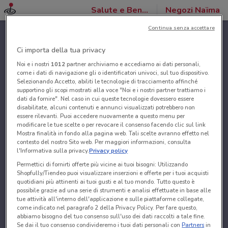
Salute e Benessere
Negozi Naïma
Continua senza accettare
Ci importa della tua privacy
Noi e i nostri
1012
partner archiviamo e accediamo ai dati personali,
come i dati di navigazione gli o identificatori univoci, sul tuo dispositivo.
Selezionando Accetto, abiliti le tecnologie di tracciamento affinché
supportino gli scopi mostrati alla voce "Noi e i nostri partner trattiamo i
dati da fornire". Nel caso in cui queste tecnologie dovessero essere
disabilitate, alcuni contenuti e annunci visualizzati potrebbero non
essere rilevanti. Puoi accedere nuovamente a questo menu per
modificare le tue scelte o per revocare il consenso facendo clic sul link
Mostra finalità in fondo alla pagina web. Tali scelte avranno effetto nel
contesto del nostro Sito web. Per maggiori informazioni, consulta
l'Informativa sulla privacy.
Privacy policy
Permettici di fornirti offerte più vicine ai tuoi bisogni: Utilizzando
Shopfully/Tiendeo puoi visualizzare inserzioni e offerte per i tuoi acquisti
quotidiani più attinenti ai tuoi gusti e al tuo mondo. Tutto questo è
possibile grazie ad una serie di strumenti e analisi effettuate in base alle
tue attività all'interno dell'applicazione e sulle piattaforme collegate,
come indicato nel paragrafo 2 della Privacy Policy. Per fare questo,
abbiamo bisogno del tuo consenso sull'uso dei dati raccolti a tale fine.
Se dai il tuo consenso condivideremo i tuoi dati personali con
Partners
in