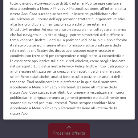
tutto il mondo attraverso l’uso di SDK esterne. Puoi sempre cambiare
idea accedendo a Menu > Privacy > Personalizzazione, all’interno della
nostra App. Cosa succede se accetti: Le inserzioni pubblicitarie che
visualizzerai all'interno dell’app potranno trattare di argomenti relativi
alla tua cronologia di navigazione su piattaforme esterne a
Shopfully/Tiendeo. Ad esempio, se un servizio a noi collegato ci informa
che hai navigato in un sito di viaggi, potremo mostrarti delle offerte a
tema vacanze. Inoltre, i dati sulla posizione (nel caso in cui abbia fornito
il relativo consenso) insieme alle informazioni sulle prestazioni della
rete e agli identificativi del dispositivo, possono essere raccolte e
condivisi con terze parti per comprendere e migliorare la connettività e
le esperienze applicative sulle delle reti wireless, come meglio indicato
nel paragrafo 13.b della nostra Privacy Policy. Inoltre, i tuoi dati possono
anche essere utilizzati per la creazione di report, ricerche di mercato,
scientifiche e statistiche, analisi basate sulla posizione e analisi delle
tendenze. Puoi modificare le tue preferenze in qualsiasi momento
accedendo a Menu > Privacy > Personalizzazione all'interno della
nostra App. Cosa succede se rifiuti: Continuerai a visualizzare annunci
pubblicitari, ma riguarderanno argomenti generici e probabilmente non
saranno rilevanti per i tuoi interessi. Potrai sempre cambiare idea
accedendo a Menu > Privacy > Personalizzazione all'interno della
nostra App.
Noi e i nostri partner trattiamo i dati per fornire:
Utilizzare dati di geolocalizzazione precisi. Scansione attiva delle
Prossima offerta
caratteristiche del dispositivo ai fini dell’identificazione. Archiviare