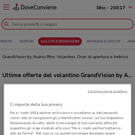
Rho - 20017
MENTO
MOTORI
SALUTE E BENESSERE
INFANZIA E GIOCHI
ANI
GrandVision by Avanzi Rho: Volantino, Orari di apertura e Indirizzi
Ultime offerte del volantino GrandVision by Avanzi
Continua senza accettare
Ci importa della tua privacy
Noi e i nostri
1014
partner archiviamo e accediamo ai dati personali,
come i dati di navigazione gli o identificatori univoci, sul tuo dispositivo.
Selezionando Accetto, abiliti le tecnologie di tracciamento affinché
supportino gli scopi mostrati alla voce "Noi e i nostri partner trattiamo i
dati da fornire". Nel caso in cui queste tecnologie dovessero essere