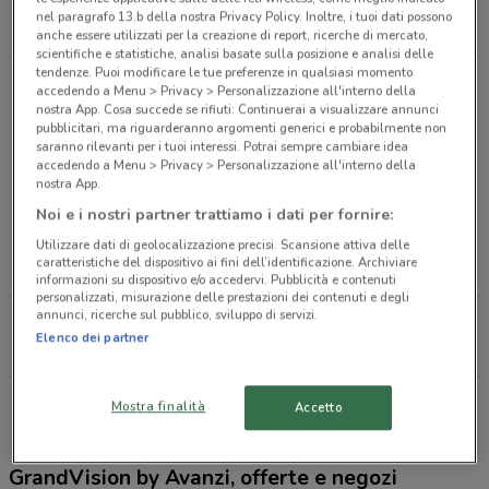
Via Giuseppe Eugenio Luraghi, 11 Arese
nel paragrafo 13.b della nostra Privacy Policy. Inoltre, i tuoi dati possono
3.9 km
CHIUSO
anche essere utilizzati per la creazione di report, ricerche di mercato,
scientifiche e statistiche, analisi basate sulla posizione e analisi delle
tendenze. Puoi modificare le tue preferenze in qualsiasi momento
Via Quarenghi, 23 Milano
accedendo a Menu > Privacy > Personalizzazione all'interno della
6.9 km
CHIUSO
nostra App. Cosa succede se rifiuti: Continuerai a visualizzare annunci
pubblicitari, ma riguarderanno argomenti generici e probabilmente non
saranno rilevanti per i tuoi interessi. Potrai sempre cambiare idea
Via Togliatti, 2 Rescaldina
accedendo a Menu > Privacy > Personalizzazione all'interno della
nostra App.
10.6 km
CHIUSO
Noi e i nostri partner trattiamo i dati per fornire:
Piazza Tre Torri Snc Milano
Utilizzare dati di geolocalizzazione precisi. Scansione attiva delle
caratteristiche del dispositivo ai fini dell’identificazione. Archiviare
10.7 km
CHIUSO
informazioni su dispositivo e/o accedervi. Pubblicità e contenuti
personalizzati, misurazione delle prestazioni dei contenuti e degli
annunci, ricerche sul pubblico, sviluppo di servizi.
Via Rubens, 14 Milano
Elenco dei partner
10.8 km
CHIUSO
Tutti i negozi GrandVision by Avanzi
Mostra finalità
Accetto
GrandVision by Avanzi, offerte e negozi