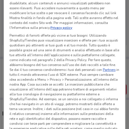
disabilitate, alcuni contenuti e annunci visualizzati potrebbero non
essere rilevanti. Puoi accedere nuovamente a questo menu per
modificare le tue scelte o per revocare il consenso facendo clic sul link
Mostra finalità in fondo alla pagina web. Tali scelte avranno effetto nel
Ci dispiace, al momento non abbiamo pubblicato
contesto del nostro Sito web. Per maggiori informazioni, consulta
l'Informativa sulla privacy.
Privacy policy
volantini nella tua zona. Riprova più tardi.
Permettici di fornirti offerte più vicine ai tuoi bisogni: Utilizzando
Shopfully/Tiendeo puoi visualizzare inserzioni e offerte per i tuoi acquisti
quotidiani più attinenti ai tuoi gusti e al tuo mondo. Tutto questo è
possibile grazie ad una serie di strumenti e analisi effettuate in base alle
tue attività all'interno dell'applicazione e sulle piattaforme collegate,
come indicato nel paragrafo 2 della Privacy Policy. Per fare questo,
Porta DoveConviene sempre con te!
abbiamo bisogno del tuo consenso sull'uso dei dati raccolti a tale fine.
Puoi trovare le migliori offerte dei negozi vicino a te,
Se dai il tuo consenso condivideremo i tuoi dati personali con
Partners
in
salvarle e creare la tua lista del risparmio, comodamente
tutto il mondo attraverso l’uso di SDK esterne. Puoi sempre cambiare
dal tuo cellulare.
idea accedendo a Menu > Privacy > Personalizzazione, all’interno della
nostra App. Cosa succede se accetti: Le inserzioni pubblicitarie che
SCARICA L’APP
visualizzerai all'interno dell’app potranno trattare di argomenti relativi
alla tua cronologia di navigazione su piattaforme esterne a
Shopfully/Tiendeo. Ad esempio, se un servizio a noi collegato ci informa
che hai navigato in un sito di viaggi, potremo mostrarti delle offerte a
tema vacanze. Inoltre, i dati sulla posizione (nel caso in cui abbia fornito
Negozi GrandVision by Avanzi a Rho
il relativo consenso) insieme alle informazioni sulle prestazioni della
rete e agli identificativi del dispositivo, possono essere raccolte e
condivisi con terze parti per comprendere e migliorare la connettività e
le esperienze applicative sulle delle reti wireless, come meglio indicato