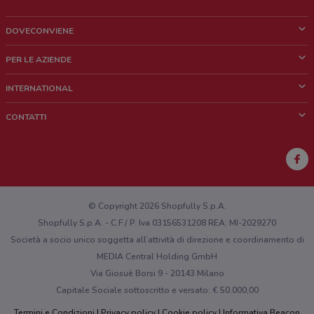
DOVECONVIENE
Cos'è DoveConviene
PER LE AZIENDE
Chi siamo
Cosa facciamo
INTERNATIONAL
News e media
Richieste commerciali e marketing
Brazil
CONTATTI
Lavora con noi
Mexico
Segnalazione punto vendita
France
Segnalazione Volantino
Australia
Hai un malfunzionamento sul web o sull'app?
New Zealand
© Copyright 2026 Shopfully S.p.A.
Shopfully S.p.A. - C.F / P. Iva 03156531208 REA: MI-2029270
Società a socio unico soggetta all’attività di direzione e coordinamento di
MEDIA Central Holding GmbH
Via Giosuè Borsi 9 - 20143 Milano
Capitale Sociale sottoscritto e versato: € 50.000,00
Termini e Condizioni
Privacy policy
Cookie policy
Informativa Beacon