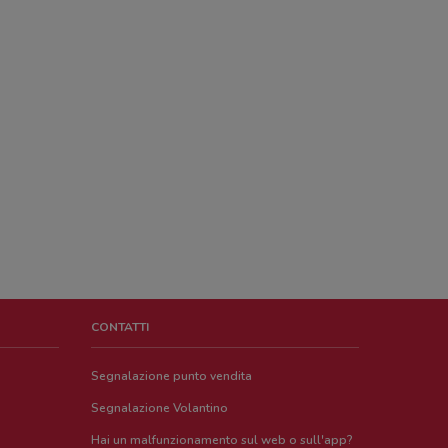
CONTATTI
Segnalazione punto vendita
Segnalazione Volantino
Hai un malfunzionamento sul web o sull'app?