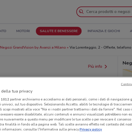
NTO
MOTORI
SALUTE E BENESSERE
INFANZIA E GIOCHI
A
Negozi GrandVision by Avanzi a Milano
Via Lorenteggio, 2 - Offerte, telefono 
Neg
Più info
Contin
 della tua privacy
i
1012
partner archiviamo e accediamo ai dati personali, come i dati di navigazione g
ri univoci, sul tuo dispositivo. Selezionando Accetto, abiliti le tecnologie di tracciame
li scopi mostrati alla voce "Noi e i nostri partner trattiamo i dati da fornire". Nel caso 
ovessero essere disabilitate, alcuni contenuti e annunci visualizzati potrebbero non ess
provvedimenti regionali o nazionali. Verifica l’accuratezza
re nuovamente a questo menu per modificare le tue scelte o per revocare il consenso
tra finalità in fondo alla pagina web. Tali scelte avranno effetto nel contesto del nost
 informazioni, consulta l'Informativa sulla privacy.
Privacy policy