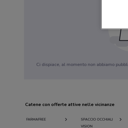
Ci dispiace, al momento non abbiamo pubblica
Catene con offerte attive nelle vicinanze
FARMAFREE
SPACCIO OCCHIALI
VISION