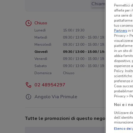
Chiama il negozio
Permettici d
offerte per 
una serie di
piattaforme 
Chiuso
tuo consenso
Lunedì
15:00 / 19:30
Partners
in 
Privacy > Pe
Martedì
09:30 / 13:00 - 15:00 / 19:30
visualizzera
Mercoledì
09:30 / 13:00 - 15:00 / 19:30
piattaforme 
in un sito d
Giovedì
09:30 / 13:00 - 15:00 / 19:30
abbia fornit
Venerdì
09:30 / 13:00 - 15:00 / 19:30
dispositivo,
Sabato
09:30 / 13:00 - 15:00 / 19:30
esperienze a
Policy. Inolt
Domenica
Chiuso
scientifiche
preferenze 
02 48954297
Cosa succede
probabilmen
Angolo Via Primule
Privacy > Pe
Noi e i no
Utilizzare da
Tutte le promozioni di questo negozio
dell’identif
misurazione 
Elenco dei 