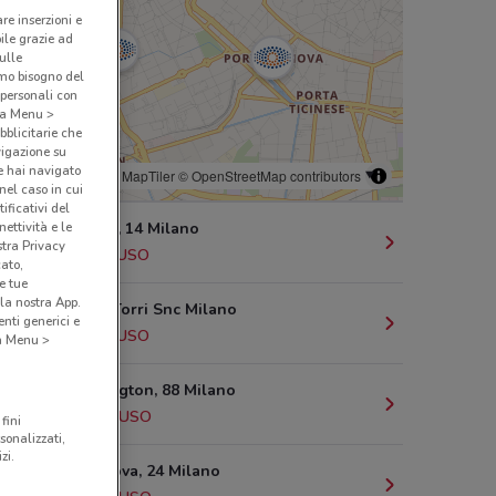
are inserzioni e
bile grazie ad
sulle
amo bisogno del
 personali con
o a Menu >
bblicitarie che
vigazione su
e hai navigato
© MapTiler
© OpenStreetMap contributors
(nel caso in cui
ificativi del
Via Rubens, 14 Milano
ettività e le
stra Privacy
564 m
CHIUSO
cato,
e tue
la nostra App.
Piazza Tre Torri Snc Milano
nti generici e
705 m
CHIUSO
 a Menu >
Via Washington, 88 Milano
1.4 km
CHIUSO
fini
sonalizzati,
zi.
Corso Genova, 24 Milano