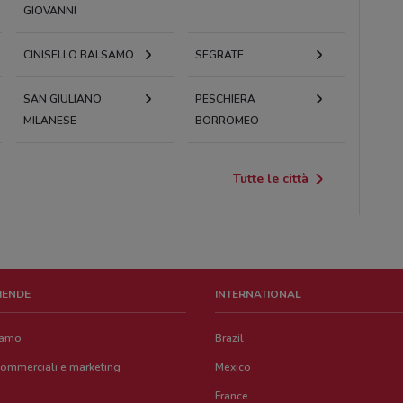
GIOVANNI
CINISELLO BALSAMO
SEGRATE
SAN GIULIANO
PESCHIERA
MILANESE
BORROMEO
Tutte le città
ZIENDE
INTERNATIONAL
iamo
Brazil
commerciali e marketing
Mexico
France