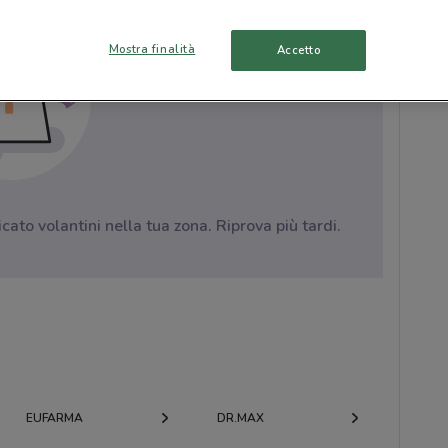
Mostra finalità
Accetto
to volantini nella tua zona. Riprova più tardi.
EUFARMA
DR.MAX