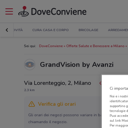
NOVITÀ
CURA CASA E CORPO
BRICOLAGE
ARREDAME
Sei qui:
DoveConviene
Offerte Salute e Benessere a Milano
GrandVision by Avanzi
Via Lorenteggio, 2, Milano
Ci importa
2.3 km
Noi e i nostr
identificato
Verifica gli orari
supportino g
tecnologie d
Gli orari dei negozi possono variare in base agli ultimi 
Puoi accede
sul link Mos
chiamando il negozio.
Per maggiori