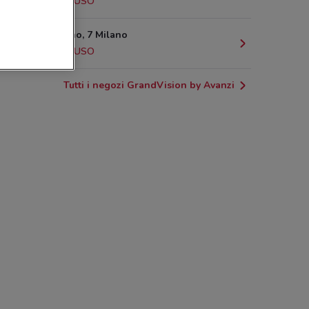
2.4 km
CHIUSO
Via Solferino, 7 Milano
2.9 km
CHIUSO
Tutti i negozi GrandVision by Avanzi