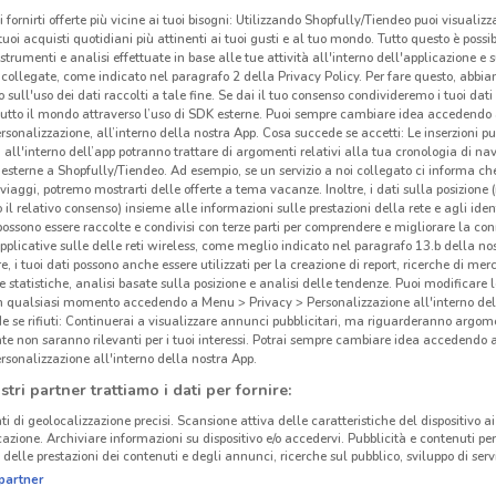
i fornirti offerte più vicine ai tuoi bisogni: Utilizzando Shopfully/Tiendeo puoi visualizz
i tuoi acquisti quotidiani più attinenti ai tuoi gusti e al tuo mondo. Tutto questo è possi
 strumenti e analisi effettuate in base alle tue attività all'interno dell'applicazione e 
collegate, come indicato nel paragrafo 2 della Privacy Policy. Per fare questo, abbi
 sull'uso dei dati raccolti a tale fine. Se dai il tuo consenso condivideremo i tuoi dati
tutto il mondo attraverso l’uso di SDK esterne. Puoi sempre cambiare idea accedend
rsonalizzazione, all’interno della nostra App. Cosa succede se accetti: Le inserzioni pu
i all'interno dell’app potranno trattare di argomenti relativi alla tua cronologia di na
esterne a Shopfully/Tiendeo. Ad esempio, se un servizio a noi collegato ci informa ch
i viaggi, potremo mostrarti delle offerte a tema vacanze. Inoltre, i dati sulla posizione 
o il relativo consenso) insieme alle informazioni sulle prestazioni della rete e agli ident
 possono essere raccolte e condivisi con terze parti per comprendere e migliorare la conn
pplicative sulle delle reti wireless, come meglio indicato nel paragrafo 13.b della no
re, i tuoi dati possono anche essere utilizzati per la creazione di report, ricerche di mer
 e statistiche, analisi basate sulla posizione e analisi delle tendenze. Puoi modificare l
in qualsiasi momento accedendo a Menu > Privacy > Personalizzazione all'interno del
 se rifiuti: Continuerai a visualizzare annunci pubblicitari, ma riguarderanno argome
te non saranno rilevanti per i tuoi interessi. Potrai sempre cambiare idea accedendo
rsonalizzazione all'interno della nostra App.
stri partner trattiamo i dati per fornire:
ti di geolocalizzazione precisi. Scansione attiva delle caratteristiche del dispositivo ai 
icazione. Archiviare informazioni su dispositivo e/o accedervi. Pubblicità e contenuti per
delle prestazioni dei contenuti e degli annunci, ricerche sul pubblico, sviluppo di servi
partner