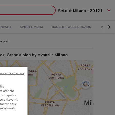
Sei qui:
Milano - 20121
NIMALI
SPORT E MODA
BANCHE E ASSICURAZIONI
VIAGGI
e orari
ozi GrandVision by Avanzi a Milano
ua senza accettare
li o
nto affinché
in cui queste
ere rilevanti.
 facendo clic
ro Sito web.