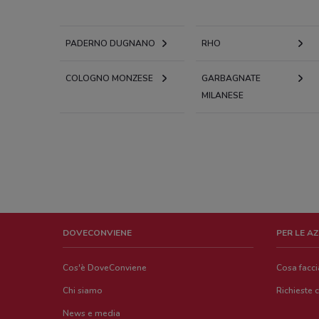
PADERNO DUGNANO
RHO
COLOGNO MONZESE
GARBAGNATE
MILANESE
DOVECONVIENE
PER LE A
Cos'è DoveConviene
Cosa facc
Chi siamo
Richieste 
News e media