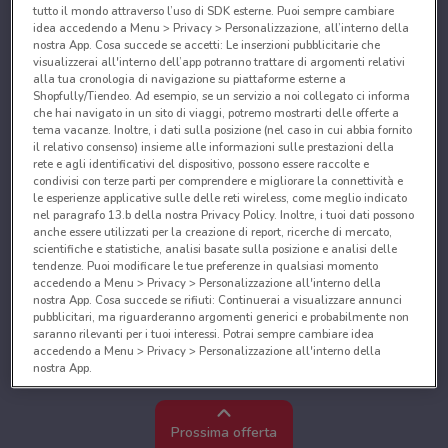
tutto il mondo attraverso l’uso di SDK esterne. Puoi sempre cambiare
idea accedendo a Menu > Privacy > Personalizzazione, all’interno della
nostra App. Cosa succede se accetti: Le inserzioni pubblicitarie che
visualizzerai all'interno dell’app potranno trattare di argomenti relativi
alla tua cronologia di navigazione su piattaforme esterne a
Shopfully/Tiendeo. Ad esempio, se un servizio a noi collegato ci informa
che hai navigato in un sito di viaggi, potremo mostrarti delle offerte a
tema vacanze. Inoltre, i dati sulla posizione (nel caso in cui abbia fornito
il relativo consenso) insieme alle informazioni sulle prestazioni della
rete e agli identificativi del dispositivo, possono essere raccolte e
condivisi con terze parti per comprendere e migliorare la connettività e
le esperienze applicative sulle delle reti wireless, come meglio indicato
nel paragrafo 13.b della nostra Privacy Policy. Inoltre, i tuoi dati possono
anche essere utilizzati per la creazione di report, ricerche di mercato,
scientifiche e statistiche, analisi basate sulla posizione e analisi delle
tendenze. Puoi modificare le tue preferenze in qualsiasi momento
accedendo a Menu > Privacy > Personalizzazione all'interno della
nostra App. Cosa succede se rifiuti: Continuerai a visualizzare annunci
pubblicitari, ma riguarderanno argomenti generici e probabilmente non
saranno rilevanti per i tuoi interessi. Potrai sempre cambiare idea
accedendo a Menu > Privacy > Personalizzazione all'interno della
nostra App.
Noi e i nostri partner trattiamo i dati per fornire:
Utilizzare dati di geolocalizzazione precisi. Scansione attiva delle
Prossima offerta
caratteristiche del dispositivo ai fini dell’identificazione. Archiviare