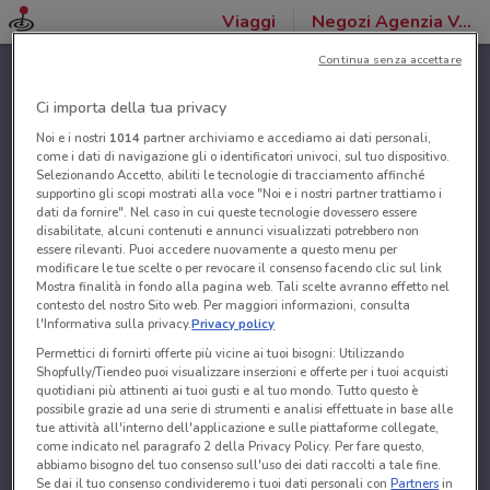
Viaggi
Negozi Agenzia VeraStore
Continua senza accettare
Ci importa della tua privacy
Noi e i nostri
1014
partner archiviamo e accediamo ai dati personali,
come i dati di navigazione gli o identificatori univoci, sul tuo dispositivo.
Selezionando Accetto, abiliti le tecnologie di tracciamento affinché
supportino gli scopi mostrati alla voce "Noi e i nostri partner trattiamo i
dati da fornire". Nel caso in cui queste tecnologie dovessero essere
disabilitate, alcuni contenuti e annunci visualizzati potrebbero non
essere rilevanti. Puoi accedere nuovamente a questo menu per
modificare le tue scelte o per revocare il consenso facendo clic sul link
Mostra finalità in fondo alla pagina web. Tali scelte avranno effetto nel
contesto del nostro Sito web. Per maggiori informazioni, consulta
l'Informativa sulla privacy.
Privacy policy
Permettici di fornirti offerte più vicine ai tuoi bisogni: Utilizzando
Shopfully/Tiendeo puoi visualizzare inserzioni e offerte per i tuoi acquisti
quotidiani più attinenti ai tuoi gusti e al tuo mondo. Tutto questo è
possibile grazie ad una serie di strumenti e analisi effettuate in base alle
tue attività all'interno dell'applicazione e sulle piattaforme collegate,
come indicato nel paragrafo 2 della Privacy Policy. Per fare questo,
abbiamo bisogno del tuo consenso sull'uso dei dati raccolti a tale fine.
Se dai il tuo consenso condivideremo i tuoi dati personali con
Partners
in