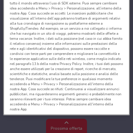
tutto il mondo attraverso l’uso di SDK esterne. Puoi sempre cambiare
idea accedendo a Menu > Privacy > Personalizzazione, all’interno della
nostra App. Cosa succede se accetti: Le inserzioni pubblicitarie che
visualizzerai all'interno dell’app potranno trattare di argomenti relativi
alla tua cronologia di navigazione su piattaforme esterne a
Shopfully/Tiendeo. Ad esempio, se un servizio a noi collegato ci informa
che hai navigato in un sito di viaggi, potremo mostrarti delle offerte a
tema vacanze. Inoltre, i dati sulla posizione (nel caso in cui abbia fornito
il relativo consenso) insieme alle informazioni sulle prestazioni della
rete e agli identificativi del dispositivo, possono essere raccolte e
condivisi con terze parti per comprendere e migliorare la connettività e
le esperienze applicative sulle delle reti wireless, come meglio indicato
nel paragrafo 13.b della nostra Privacy Policy. Inoltre, i tuoi dati possono
anche essere utilizzati per la creazione di report, ricerche di mercato,
scientifiche e statistiche, analisi basate sulla posizione e analisi delle
tendenze. Puoi modificare le tue preferenze in qualsiasi momento
accedendo a Menu > Privacy > Personalizzazione all'interno della
nostra App. Cosa succede se rifiuti: Continuerai a visualizzare annunci
pubblicitari, ma riguarderanno argomenti generici e probabilmente non
saranno rilevanti per i tuoi interessi. Potrai sempre cambiare idea
accedendo a Menu > Privacy > Personalizzazione all'interno della
nostra App.
Noi e i nostri partner trattiamo i dati per fornire:
Utilizzare dati di geolocalizzazione precisi. Scansione attiva delle
Prossima offerta
caratteristiche del dispositivo ai fini dell’identificazione. Archiviare