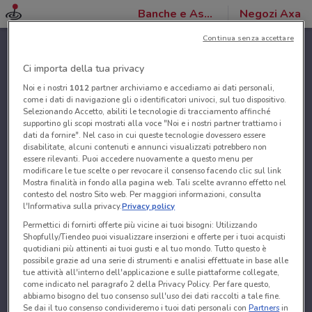
Banche e Assicurazioni
Negozi Axa
Continua senza accettare
Ci importa della tua privacy
Noi e i nostri
1012
partner archiviamo e accediamo ai dati personali,
come i dati di navigazione gli o identificatori univoci, sul tuo dispositivo.
Selezionando Accetto, abiliti le tecnologie di tracciamento affinché
supportino gli scopi mostrati alla voce "Noi e i nostri partner trattiamo i
dati da fornire". Nel caso in cui queste tecnologie dovessero essere
disabilitate, alcuni contenuti e annunci visualizzati potrebbero non
essere rilevanti. Puoi accedere nuovamente a questo menu per
modificare le tue scelte o per revocare il consenso facendo clic sul link
Mostra finalità in fondo alla pagina web. Tali scelte avranno effetto nel
contesto del nostro Sito web. Per maggiori informazioni, consulta
l'Informativa sulla privacy.
Privacy policy
Permettici di fornirti offerte più vicine ai tuoi bisogni: Utilizzando
Shopfully/Tiendeo puoi visualizzare inserzioni e offerte per i tuoi acquisti
quotidiani più attinenti ai tuoi gusti e al tuo mondo. Tutto questo è
possibile grazie ad una serie di strumenti e analisi effettuate in base alle
tue attività all'interno dell'applicazione e sulle piattaforme collegate,
come indicato nel paragrafo 2 della Privacy Policy. Per fare questo,
abbiamo bisogno del tuo consenso sull'uso dei dati raccolti a tale fine.
Se dai il tuo consenso condivideremo i tuoi dati personali con
Partners
in