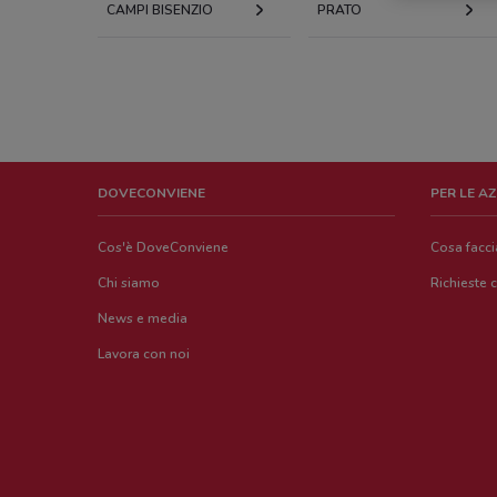
CAMPI BISENZIO
PRATO
DOVECONVIENE
PER LE A
Cos'è DoveConviene
Cosa facc
Chi siamo
Richieste 
News e media
Lavora con noi