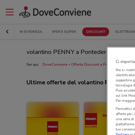
IN EVIDENZA
IPER E SUPER
DISCOUNT
ELETTRON
volantino PENNY a Pontedera
Ci importa
Sei qui:
DoveConviene
Offerte Discount a Pontedera
Negoz
Noi e i nostr
identificato
supportino g
Ultime offerte del volantino PENNY
tecnologie d
Puoi accede
sul link Mos
Per maggiori
Permettici d
offerte per 
una serie di
piattaforme 
tuo consenso
Partners
in 