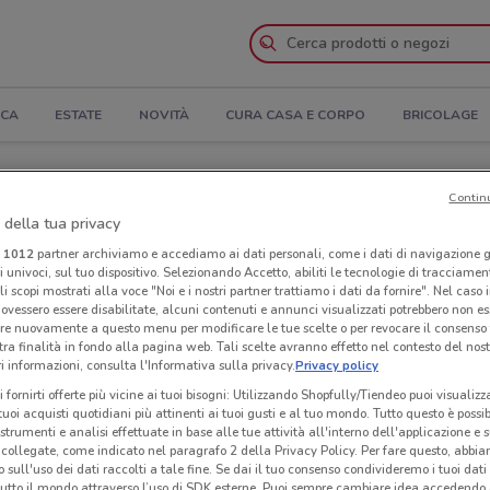
ICA
ESTATE
NOVITÀ
CURA CASA E CORPO
BRICOLAGE
Contin
 della tua privacy
i PENNY a Pontedera
i
1012
partner archiviamo e accediamo ai dati personali, come i dati di navigazione g
ri univoci, sul tuo dispositivo. Selezionando Accetto, abiliti le tecnologie di tracciame
li scopi mostrati alla voce "Noi e i nostri partner trattiamo i dati da fornire". Nel caso 
Neg
ovessero essere disabilitate, alcuni contenuti e annunci visualizzati potrebbero non ess
re nuovamente a questo menu per modificare le tue scelte o per revocare il consenso
tra finalità in fondo alla pagina web. Tali scelte avranno effetto nel contesto del nost
 informazioni, consulta l'Informativa sulla privacy.
Privacy policy
i fornirti offerte più vicine ai tuoi bisogni: Utilizzando Shopfully/Tiendeo puoi visualizz
i tuoi acquisti quotidiani più attinenti ai tuoi gusti e al tuo mondo. Tutto questo è possi
 strumenti e analisi effettuate in base alle tue attività all'interno dell'applicazione e 
collegate, come indicato nel paragrafo 2 della Privacy Policy. Per fare questo, abbi
 sull'uso dei dati raccolti a tale fine. Se dai il tuo consenso condivideremo i tuoi dati
tutto il mondo attraverso l’uso di SDK esterne. Puoi sempre cambiare idea accedend