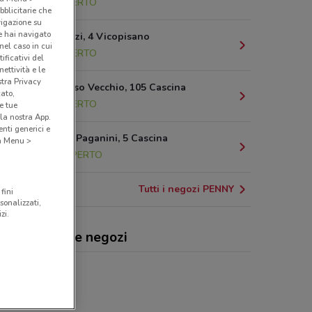
3.7 km
APERTO
bblicitarie che
vigazione su
e hai navigato
Via Guerrazzi, 4 Vicopisano
(nel caso in cui
6.3 km
APERTO
ificativi del
ettività e le
stra Privacy
Via Del Fosso Vecchio, 105 Cascina
cato,
7.3 km
APERTO
e tue
la nostra App.
nti generici e
Via Niccolò Paganini, 5 Cascina
 a Menu >
11.1 km
APERTO
Tutti i negozi PENNY
fini
sonalizzati,
zi.
NY, offerte e negozi