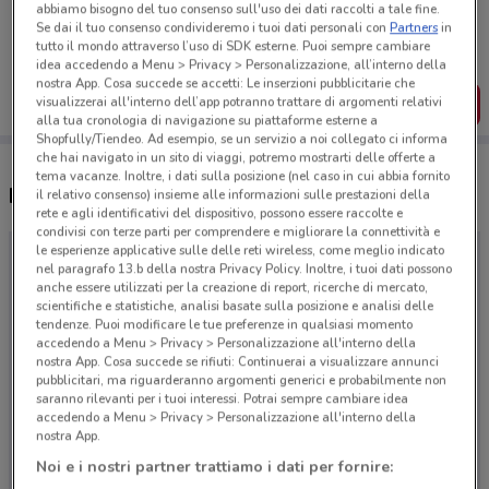
Porta DoveConviene sempre con te!
abbiamo bisogno del tuo consenso sull'uso dei dati raccolti a tale fine.
Se dai il tuo consenso condivideremo i tuoi dati personali con
Partners
in
Puoi trovare le migliori offerte dei negozi vicino a te,
salvarle e creare la tua lista del risparmio, comodamente
tutto il mondo attraverso l’uso di SDK esterne. Puoi sempre cambiare
dal tuo cellulare.
idea accedendo a Menu > Privacy > Personalizzazione, all’interno della
nostra App. Cosa succede se accetti: Le inserzioni pubblicitarie che
visualizzerai all'interno dell’app potranno trattare di argomenti relativi
SCARICA L’APP
alla tua cronologia di navigazione su piattaforme esterne a
Shopfully/Tiendeo. Ad esempio, se un servizio a noi collegato ci informa
che hai navigato in un sito di viaggi, potremo mostrarti delle offerte a
tema vacanze. Inoltre, i dati sulla posizione (nel caso in cui abbia fornito
Negozi Lidl Viaggi a Pontedera
il relativo consenso) insieme alle informazioni sulle prestazioni della
rete e agli identificativi del dispositivo, possono essere raccolte e
condivisi con terze parti per comprendere e migliorare la connettività e
le esperienze applicative sulle delle reti wireless, come meglio indicato
nel paragrafo 13.b della nostra Privacy Policy. Inoltre, i tuoi dati possono
anche essere utilizzati per la creazione di report, ricerche di mercato,
scientifiche e statistiche, analisi basate sulla posizione e analisi delle
tendenze. Puoi modificare le tue preferenze in qualsiasi momento
accedendo a Menu > Privacy > Personalizzazione all'interno della
nostra App. Cosa succede se rifiuti: Continuerai a visualizzare annunci
pubblicitari, ma riguarderanno argomenti generici e probabilmente non
saranno rilevanti per i tuoi interessi. Potrai sempre cambiare idea
accedendo a Menu > Privacy > Personalizzazione all'interno della
nostra App.
Noi e i nostri partner trattiamo i dati per fornire: