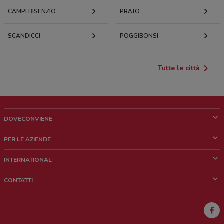
CAMPI BISENZIO
PRATO
SCANDICCI
POGGIBONSI
Tutte le città
DOVECONVIENE
Cos'è DoveConviene
PER LE AZIENDE
Chi siamo
Cosa facciamo
INTERNATIONAL
News e media
Richieste commerciali e marketing
Brazil
CONTATTI
Lavora con noi
Mexico
Segnalazione punto vendita
France
Segnalazione Volantino