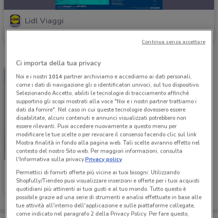
Lidl Viaggi
Scade il 06/09
Continua senza accettare
Ci importa della tua privacy
Noi e i nostri
1014
partner archiviamo e accediamo ai dati personali,
come i dati di navigazione gli o identificatori univoci, sul tuo dispositivo.
Selezionando Accetto, abiliti le tecnologie di tracciamento affinché
supportino gli scopi mostrati alla voce "Noi e i nostri partner trattiamo i
dati da fornire". Nel caso in cui queste tecnologie dovessero essere
disabilitate, alcuni contenuti e annunci visualizzati potrebbero non
essere rilevanti. Puoi accedere nuovamente a questo menu per
modificare le tue scelte o per revocare il consenso facendo clic sul link
Mostra finalità in fondo alla pagina web. Tali scelte avranno effetto nel
contesto del nostro Sito web. Per maggiori informazioni, consulta
l'Informativa sulla privacy.
Privacy policy
Lidl Viaggi
Permettici di fornirti offerte più vicine ai tuoi bisogni: Utilizzando
Shopfully/Tiendeo puoi visualizzare inserzioni e offerte per i tuoi acquisti
Scade il 31/12
quotidiani più attinenti ai tuoi gusti e al tuo mondo. Tutto questo è
possibile grazie ad una serie di strumenti e analisi effettuate in base alle
tue attività all'interno dell'applicazione e sulle piattaforme collegate,
come indicato nel paragrafo 2 della Privacy Policy. Per fare questo,