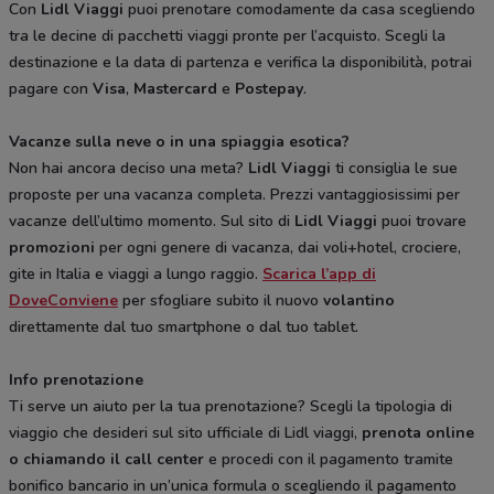
Con
Lidl Viaggi
puoi prenotare comodamente da casa scegliendo
tra le decine di pacchetti viaggi pronte per l’acquisto. Scegli la
destinazione e la data di partenza e verifica la disponibilità, potrai
pagare con
Visa
,
Mastercard
e
Postepay
.
Vacanze sulla neve o in una spiaggia esotica?
Non hai ancora deciso una meta?
Lidl Viaggi
ti consiglia le sue
proposte per una vacanza completa. Prezzi vantaggiosissimi per
vacanze dell’ultimo momento. Sul sito di
Lidl Viaggi
puoi trovare
promozioni
per ogni genere di vacanza, dai voli+hotel, crociere,
gite in Italia e viaggi a lungo raggio.
Scarica l’app di
DoveConviene
per sfogliare subito il nuovo
volantino
direttamente dal tuo smartphone o dal tuo tablet.
Info prenotazione
Ti serve un aiuto per la tua prenotazione? Scegli la tipologia di
viaggio che desideri sul sito ufficiale di Lidl viaggi,
prenota online
o chiamando il call center
e procedi con il pagamento tramite
bonifico bancario in un’unica formula o scegliendo il pagamento