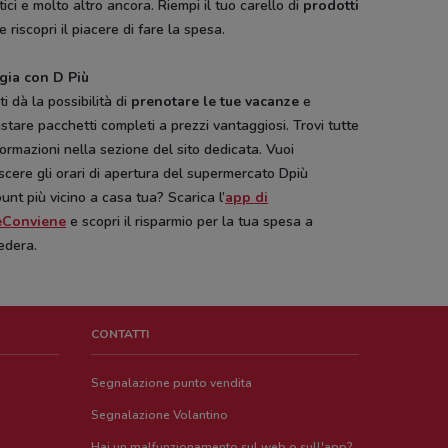
tici e molto altro ancora. Riempi il tuo carello di
prodotti
e riscopri il piacere di fare la spesa.
gia con D Più
ti dà la possibilità di
prenotare le tue vacanze
e
stare pacchetti completi a prezzi vantaggiosi. Trovi tutte
formazioni nella sezione del sito dedicata. Vuoi
cere gli orari di apertura del supermercato Dpiù
unt più vicino a casa tua? Scarica l’
app di
eConviene
e scopri il risparmio per la tua spesa a
edera.
CONTATTI
Segnalazione punto vendita
Segnalazione Volantino
Hai un malfunzionamento sul web o sull'app?