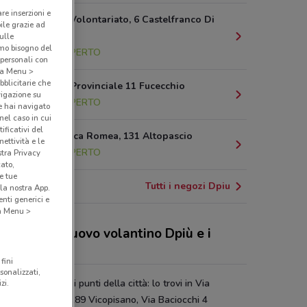
are inserzioni e
Piazza Del Volontariato, 6 Castelfranco Di
bile grazie ad
Sotto
sulle
amo bisogno del
11.1 km
APERTO
 personali con
o a Menu >
bblicitarie che
Via Strada Provinciale 11 Fucecchio
vigazione su
16.6 km
APERTO
e hai navigato
(nel caso in cui
ificativi del
Via Francesca Romea, 131 Altopascio
ettività e le
17.6 km
APERTO
stra Privacy
cato,
e tue
Tutti i negozi Dpiu
la nostra App.
nti generici e
 a Menu >
 sconti del nuovo volantino Dpiù e i
ozi
fini
sonalizzati,
è presente in vari punti della città: lo trovi in Via
zi.
nciale Vicarese 189 Vicopisano, Via Baciocchi 4