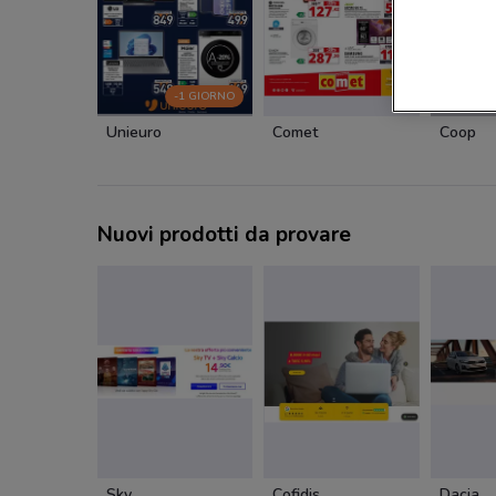
-1 GIORNO
Unieuro
Comet
Coop
Nuovi prodotti da provare
Sky
Cofidis
Dacia