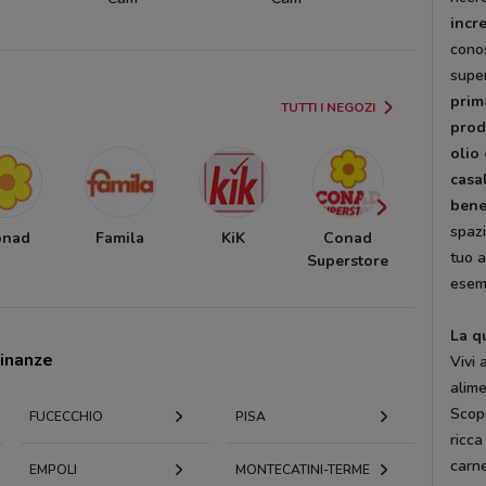
incr
conos
supe
prim
TUTTI I NEGOZI
prodo
olio
casa
bene
spazi
onad
Famila
KiK
Conad
Euronic
tuo 
Superstore
esemp
La q
cinanze
Vivi 
alime
Scopr
FUCECCHIO
PISA
ricca
carne
EMPOLI
MONTECATINI-TERME