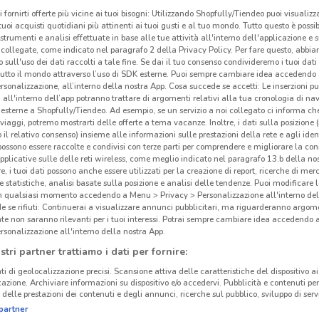
i fornirti offerte più vicine ai tuoi bisogni: Utilizzando Shopfully/Tiendeo puoi visualizz
i tuoi acquisti quotidiani più attinenti ai tuoi gusti e al tuo mondo. Tutto questo è possi
 strumenti e analisi effettuate in base alle tue attività all'interno dell'applicazione e 
collegate, come indicato nel paragrafo 2 della Privacy Policy. Per fare questo, abbi
 sull'uso dei dati raccolti a tale fine. Se dai il tuo consenso condivideremo i tuoi dati
tutto il mondo attraverso l’uso di SDK esterne. Puoi sempre cambiare idea accedend
rsonalizzazione, all’interno della nostra App. Cosa succede se accetti: Le inserzioni pu
i all'interno dell’app potranno trattare di argomenti relativi alla tua cronologia di na
esterne a Shopfully/Tiendeo. Ad esempio, se un servizio a noi collegato ci informa ch
i viaggi, potremo mostrarti delle offerte a tema vacanze. Inoltre, i dati sulla posizione 
o il relativo consenso) insieme alle informazioni sulle prestazioni della rete e agli ident
 possono essere raccolte e condivisi con terze parti per comprendere e migliorare la conn
pplicative sulle delle reti wireless, come meglio indicato nel paragrafo 13.b della no
re, i tuoi dati possono anche essere utilizzati per la creazione di report, ricerche di mer
 e statistiche, analisi basate sulla posizione e analisi delle tendenze. Puoi modificare l
5.5 km
in qualsiasi momento accedendo a Menu > Privacy > Personalizzazione all'interno del
 se rifiuti: Continuerai a visualizzare annunci pubblicitari, ma riguarderanno argome
te non saranno rilevanti per i tuoi interessi. Potrai sempre cambiare idea accedendo
rsonalizzazione all'interno della nostra App.
Gli
stri partner trattiamo i dati per fornire:
neg
ti di geolocalizzazione precisi. Scansione attiva delle caratteristiche del dispositivo ai 
icazione. Archiviare informazioni su dispositivo e/o accedervi. Pubblicità e contenuti per
Dpiù 
delle prestazioni dei contenuti e degli annunci, ricerche sul pubblico, sviluppo di servi
partner
Provi