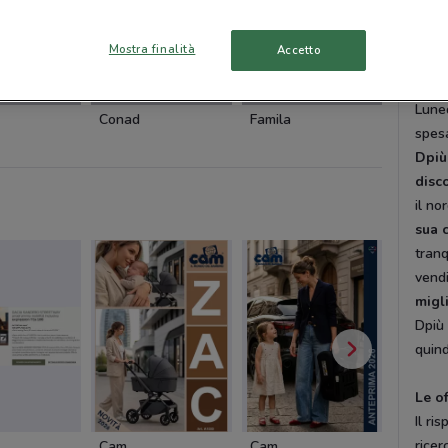
Capan
Via 
Mostra finalità
Accetto
131 A
Ponte
-1 GIORNO
-4 GIORNI
NUOVO
Luned
Conad
Famila
KiK
spes
Dpiù
disc
il no
sua 
tranq
vendi
migl
Dpiù 
quind
Le o
Il ri
ricer
Cam
Cam
Pali