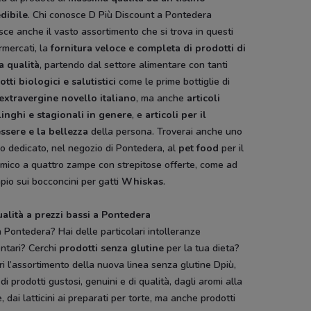
edibile
. Chi conosce D Più Discount a Pontedera
ce anche il vasto assortimento che si trova in questi
rmercati, la
fornitura veloce e completa di prodotti di
a qualità
, partendo dal settore alimentare con tanti
tti biologici e salutistici
come le prime bottiglie di
 extravergine novello italiano
, ma anche
articoli
linghi e stagionali in genere
, e
articoli per il
ssere e la bellezza
della persona. Troverai anche uno
o dedicato, nel negozio di Pontedera, al
pet food
per il
s
ZONA
Conad City
Bimbo Store
Toys Center
amico a quattro zampe con strepitose offerte, come ad
io sui bocconcini per gatti
Whiskas
.
ualità a prezzi bassi a Pontedera
a Pontedera? Hai delle particolari intolleranze
ntari? Cerchi
prodotti senza glutine
per la tua dieta?
i l’assortimento della nuova linea senza glutine Dpiù,
 di prodotti gustosi, genuini e di qualità, dagli aromi alla
, dai latticini ai preparati per torte, ma anche prodotti