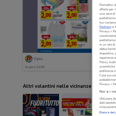
Permettici d
offerte per 
una serie di
piattaforme 
tuo consenso
Partners
in 
Privacy > Pe
visualizzera
piattaforme 
in un sito d
abbia fornit
dispositivo,
esperienze a
Dpiu
Policy. Inolt
scientifiche
Scade il 16/08
preferenze 
Cosa succede
probabilmen
Privacy > Pe
Altri volantini nelle vicinanze
Noi e i no
Utilizzare da
dell’identif
misurazione 
Elenco dei 