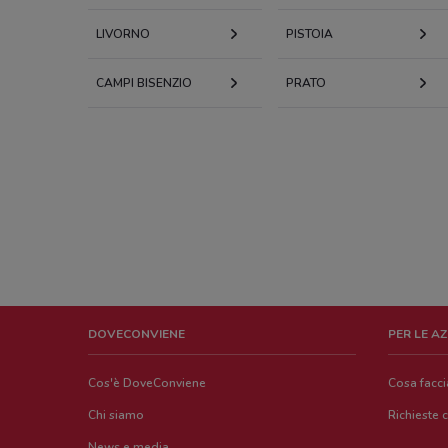
LIVORNO
PISTOIA
CAMPI BISENZIO
PRATO
DOVECONVIENE
PER LE A
Cos'è DoveConviene
Cosa facc
Chi siamo
Richieste 
News e media