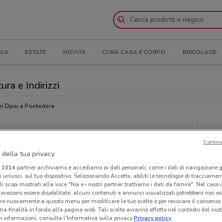
ICA
ESTATE
NOVITÀ
CURA CASA E CORPO
BRICOLAGE
ra e Indirizzi
i Dpiu a Pontedera
Ora
Contin
 della tua privacy
i
1014
partner archiviamo e accediamo ai dati personali, come i dati di navigazione g
ri univoci, sul tuo dispositivo. Selezionando Accetto, abiliti le tecnologie di tracciame
li scopi mostrati alla voce "Noi e i nostri partner trattiamo i dati da fornire". Nel caso 
ovessero essere disabilitate, alcuni contenuti e annunci visualizzati potrebbero non ess
re nuovamente a questo menu per modificare le tue scelte o per revocare il consenso
tra finalità in fondo alla pagina web. Tali scelte avranno effetto nel contesto del nost
 informazioni, consulta l'Informativa sulla privacy.
Privacy policy