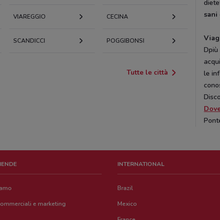
diete
sani
VIAREGGIO
CECINA
Viag
SCANDICCI
POGGIBONSI
Dpiù 
acqui
Tutte le città
le in
conos
Disco
Dov
Pont
ZIENDE
INTERNATIONAL
iamo
Brazil
commerciali e marketing
Mexico
France