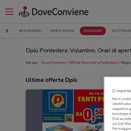
IN EVIDENZA
IPER E SUPER
DISCOUNT
ELETTRON
Dpiù Pontedera: Volantino, Orari di apertu
Sei qui:
DoveConviene
Offerte Discount a Pontedera
Negoz
Ultime offerte Dpiù
Ci importa
Noi e i nostr
identificato
supportino g
tecnologie d
Puoi accede
sul link Mos
Per maggiori