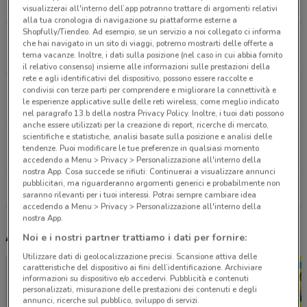
4.7 km
CHIUSO
visualizzerai all'interno dell’app potranno trattare di argomenti relativi
alla tua cronologia di navigazione su piattaforme esterne a
Shopfully/Tiendeo. Ad esempio, se un servizio a noi collegato ci informa
Via Giacomo Matteotti, 1 Bientina
che hai navigato in un sito di viaggi, potremo mostrarti delle offerte a
tema vacanze. Inoltre, i dati sulla posizione (nel caso in cui abbia fornito
5.4 km
CHIUSO
il relativo consenso) insieme alle informazioni sulle prestazioni della
rete e agli identificativi del dispositivo, possono essere raccolte e
Piazza Cavalca, 6 Vicopisano
condivisi con terze parti per comprendere e migliorare la connettività e
le esperienze applicative sulle delle reti wireless, come meglio indicato
5.7 km
CHIUSO
nel paragrafo 13.b della nostra Privacy Policy. Inoltre, i tuoi dati possono
anche essere utilizzati per la creazione di report, ricerche di mercato,
scientifiche e statistiche, analisi basate sulla posizione e analisi delle
Piazza Della Vittoria, 33 Santa Maria A Monte
tendenze. Puoi modificare le tue preferenze in qualsiasi momento
6.2 km
CHIUSO
accedendo a Menu > Privacy > Personalizzazione all'interno della
nostra App. Cosa succede se rifiuti: Continuerai a visualizzare annunci
pubblicitari, ma riguarderanno argomenti generici e probabilmente non
Tutti i negozi MPS
saranno rilevanti per i tuoi interessi. Potrai sempre cambiare idea
accedendo a Menu > Privacy > Personalizzazione all'interno della
nostra App.
Altri volantini nelle vicinanze
Noi e i nostri partner trattiamo i dati per fornire:
Utilizzare dati di geolocalizzazione precisi. Scansione attiva delle
caratteristiche del dispositivo ai fini dell’identificazione. Archiviare
informazioni su dispositivo e/o accedervi. Pubblicità e contenuti
personalizzati, misurazione delle prestazioni dei contenuti e degli
annunci, ricerche sul pubblico, sviluppo di servizi.