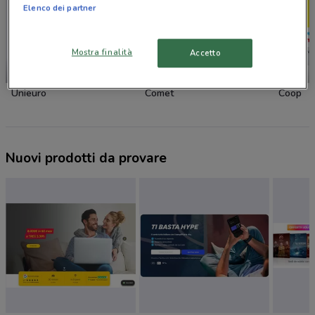
Elenco dei partner
Mostra finalità
Accetto
-1 GIORNO
Unieuro
Comet
Coop
Nuovi prodotti da provare