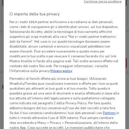
Continua senza accettare
MPS
Ci importa della tua privacy
Scade il 31/12
222 m
Noi e i nostri
1014
partner archiviamo e accediamo ai dati personali,
come i dati di navigazione gli o identificatori univoci, sul tuo dispositivo.
Selezionando Accetto, abiliti le tecnologie di tracciamento affinché
supportino gli scopi mostrati alla voce "Noi e i nostri partner trattiamo i
Porta DoveConviene sempre con te!
dati da fornire". Nel caso in cui queste tecnologie dovessero essere
Puoi trovare le migliori offerte dei negozi vicino a te,
disabilitate, alcuni contenuti e annunci visualizzati potrebbero non
salvarle e creare la tua lista del risparmio, comodamente
essere rilevanti. Puoi accedere nuovamente a questo menu per
dal tuo cellulare.
modificare le tue scelte o per revocare il consenso facendo clic sul link
Mostra finalità in fondo alla pagina web. Tali scelte avranno effetto nel
SCARICA L’APP
contesto del nostro Sito web. Per maggiori informazioni, consulta
l'Informativa sulla privacy.
Privacy policy
Permettici di fornirti offerte più vicine ai tuoi bisogni: Utilizzando
Shopfully/Tiendeo puoi visualizzare inserzioni e offerte per i tuoi acquisti
Negozi MPS a Pontedera
quotidiani più attinenti ai tuoi gusti e al tuo mondo. Tutto questo è
possibile grazie ad una serie di strumenti e analisi effettuate in base alle
tue attività all'interno dell'applicazione e sulle piattaforme collegate,
come indicato nel paragrafo 2 della Privacy Policy. Per fare questo,
Corso Giacomo Matteotti, 10 Pontedera
abbiamo bisogno del tuo consenso sull'uso dei dati raccolti a tale fine.
222 m
CHIUSO
Se dai il tuo consenso condivideremo i tuoi dati personali con
Partners
in
tutto il mondo attraverso l’uso di SDK esterne. Puoi sempre cambiare
idea accedendo a Menu > Privacy > Personalizzazione, all’interno della
Piazza J. D'Appiano, 48 Ponsacco
nostra App. Cosa succede se accetti: Le inserzioni pubblicitarie che