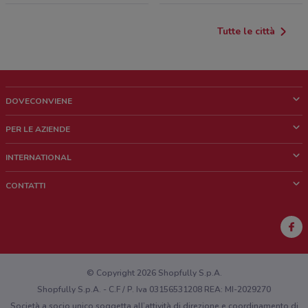
Tutte le città
DOVECONVIENE
Cos'è DoveConviene
PER LE AZIENDE
Chi siamo
Cosa facciamo
INTERNATIONAL
News e media
Richieste commerciali e marketing
Brazil
CONTATTI
Lavora con noi
Mexico
Segnalazione punto vendita
France
Segnalazione Volantino
Australia
Hai un malfunzionamento sul web o sull'app?
New Zealand
© Copyright 2026 Shopfully S.p.A.
Shopfully S.p.A. - C.F / P. Iva 03156531208 REA: MI-2029270
Società a socio unico soggetta all’attività di direzione e coordinamento di