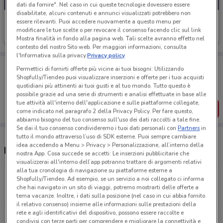
dati da fornire". Nel caso in cui queste tecnologie dovessero essere
disabilitate, alcuni contenuti e annunci visualizzati potrebbero non
Credem
essere rilevanti. Puoi accedere nuovamente a questo menu per
modificare le tue scelte o per revocare il consenso facendo clic sul link
Scade il 05/11
48 m
Mostra finalità in fondo alla pagina web. Tali scelte avranno effetto nel
contesto del nostro Sito web. Per maggiori informazioni, consulta
l'Informativa sulla privacy.
Privacy policy
Porta DoveConviene sempre con te!
Permettici di fornirti offerte più vicine ai tuoi bisogni: Utilizzando
Puoi trovare le migliori offerte dei negozi vicino a te,
Shopfully/Tiendeo puoi visualizzare inserzioni e offerte per i tuoi acquisti
salvarle e creare la tua lista del risparmio, comodamente
quotidiani più attinenti ai tuoi gusti e al tuo mondo. Tutto questo è
dal tuo cellulare.
possibile grazie ad una serie di strumenti e analisi effettuate in base alle
tue attività all'interno dell'applicazione e sulle piattaforme collegate,
SCARICA L’APP
come indicato nel paragrafo 2 della Privacy Policy. Per fare questo,
abbiamo bisogno del tuo consenso sull'uso dei dati raccolti a tale fine.
Se dai il tuo consenso condivideremo i tuoi dati personali con
Partners
in
tutto il mondo attraverso l’uso di SDK esterne. Puoi sempre cambiare
idea accedendo a Menu > Privacy > Personalizzazione, all’interno della
Negozi Credem a Pontedera
nostra App. Cosa succede se accetti: Le inserzioni pubblicitarie che
visualizzerai all'interno dell’app potranno trattare di argomenti relativi
alla tua cronologia di navigazione su piattaforme esterne a
Piazza Andrea Da Pontedera, 11 Pontedera
Shopfully/Tiendeo. Ad esempio, se un servizio a noi collegato ci informa
che hai navigato in un sito di viaggi, potremo mostrarti delle offerte a
48 m
tema vacanze. Inoltre, i dati sulla posizione (nel caso in cui abbia fornito
il relativo consenso) insieme alle informazioni sulle prestazioni della
rete e agli identificativi del dispositivo, possono essere raccolte e
Via Toscanini, 1 Vico Pisano
condivisi con terze parti per comprendere e migliorare la connettività e