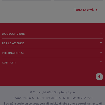
Tutte le città
DOVECONVIENE
Cos'è DoveConviene
PER LE AZIENDE
Chi siamo
Cosa facciamo
INTERNATIONAL
News e media
Richieste commerciali e marketing
Brazil
CONTATTI
Lavora con noi
Mexico
Segnalazione punto vendita
France
Segnalazione Volantino
Australia
Hai un malfunzionamento sul web o sull'app?
New Zealand
© Copyright 2026 Shopfully S.p.A.
Shopfully S.p.A. - C.F / P. Iva 03156531208 REA: MI-2029270
Società a socio unico soggetta all’attività di direzione e coordinamento di