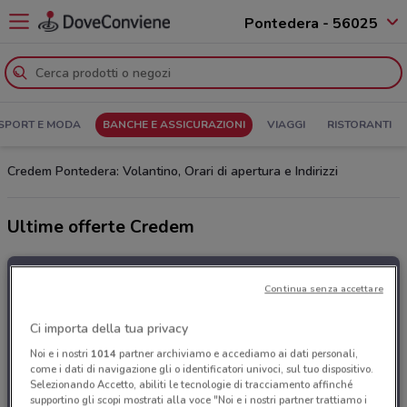
Pontedera - 56025
SPORT E MODA
BANCHE E ASSICURAZIONI
VIAGGI
RISTORANTI
Credem Pontedera: Volantino, Orari di apertura e Indirizzi
Ultime offerte Credem
Continua senza accettare
Ci importa della tua privacy
Noi e i nostri
1014
partner archiviamo e accediamo ai dati personali,
come i dati di navigazione gli o identificatori univoci, sul tuo dispositivo.
Selezionando Accetto, abiliti le tecnologie di tracciamento affinché
supportino gli scopi mostrati alla voce "Noi e i nostri partner trattiamo i