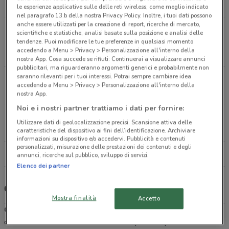
7.4 km
le esperienze applicative sulle delle reti wireless, come meglio indicato
nel paragrafo 13.b della nostra Privacy Policy. Inoltre, i tuoi dati possono
anche essere utilizzati per la creazione di report, ricerche di mercato,
Via Provinciale Francesca Sud Santa Croce
scientifiche e statistiche, analisi basate sulla posizione e analisi delle
Sull'arno
tendenze. Puoi modificare le tue preferenze in qualsiasi momento
accedendo a Menu > Privacy > Personalizzazione all'interno della
12.8 km
nostra App. Cosa succede se rifiuti: Continuerai a visualizzare annunci
pubblicitari, ma riguarderanno argomenti generici e probabilmente non
saranno rilevanti per i tuoi interessi. Potrai sempre cambiare idea
Via Del Brennero, 16 Pisa
accedendo a Menu > Privacy > Personalizzazione all'interno della
19.5 km
nostra App.
Noi e i nostri partner trattiamo i dati per fornire:
Piazza Mazzini, 6 Chiesina Uzzanese
Utilizzare dati di geolocalizzazione precisi. Scansione attiva delle
20.7 km
caratteristiche del dispositivo ai fini dell’identificazione. Archiviare
informazioni su dispositivo e/o accedervi. Pubblicità e contenuti
personalizzati, misurazione delle prestazioni dei contenuti e degli
Tutti i negozi Credem
annunci, ricerche sul pubblico, sviluppo di servizi.
Elenco dei partner
Credem, offerte e negozi
Mostra finalità
Accetto
Credem
è l’istituto di credito nato a Reggio Emilia e che vanta oggi
centinaia di filiali in tutta Italia.
Credem
pensa ai privati e alle