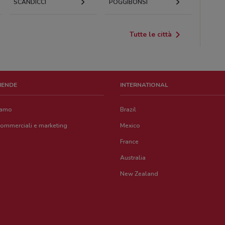
SCANDICCI
POGGIBONSI
Tutte le città
ZIENDE
INTERNATIONAL
iamo
Brazil
commerciali e marketing
Mexico
France
Australia
New Zealand