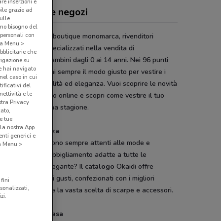
are inserzioni e
bile grazie ad
idi, offerte e negozi
sulle
amo bisogno del
 personali con
di
è la catena di boutique monomarca, rivenditori
o a Menu >
izzati e outlet specializzati nella vendita di
bblicitarie che
gliamento
per bambini dagli 0 ai 14 anni. Nei 96 punti
vigazione su
e hai navigato
ta italiani troverai sempre il modo giusto per vestire i
(nel caso in cui
figli con stile, qualità ed eleganza. Vuoi scoprire le novità
ificativi del
ettività e le
atalogo? Sfoglialo online e scopri come vestire il tuo
stra Privacy
ino nella prossima stagione.
cato,
e tue
la nostra App.
dità ed eleganza
nti generici e
igner di
Okaidi
sono sempre attenti alle mode e
 a Menu >
ngono linee di abbigliamento adatte a tutte le
ioni. Casual o elegante? Il
catalogo
Okaidi offre
ro capi per tutti i gusti, confezionati con i migliori
fini
sonalizzati,
iali. Scopri anche la vasta scelta di scarpe e accessori.
zi.
ista online da casa