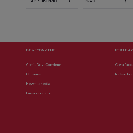
CAMPI BISENZIO
PRATO
DOVECONVIENE
PER LE A
Cos'è DoveConviene
Cosa facc
Chi siamo
Richieste 
News e media
Lavora con noi