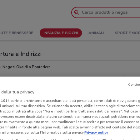
UTE E BENESSERE
INFANZIA E GIOCHI
ANIMALI
SPORT E MO
tura e Indirizzi
Negozi Okaidi a Pontedera
Neg
Contin
 della tua privacy
i
1014
partner archiviamo e accediamo ai dati personali, come i dati di navigazione g
ri univoci, sul tuo dispositivo. Selezionando Accetto, abiliti le tecnologie di tracciame
li scopi mostrati alla voce "Noi e i nostri partner trattiamo i dati da fornire". Nel caso 
ovessero essere disabilitate, alcuni contenuti e annunci visualizzati potrebbero non ess
re nuovamente a questo menu per modificare le tue scelte o per revocare il consenso
tra finalità in fondo alla pagina web. Tali scelte avranno effetto nel contesto del nost
 informazioni, consulta l'Informativa sulla privacy.
Privacy policy