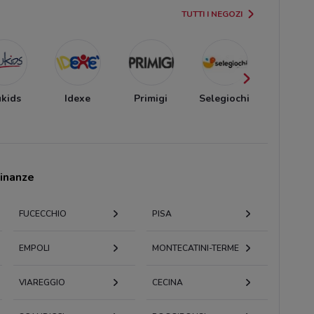
TUTTI I NEGOZI
ukids
Idexe
Primigi
Selegiochi
Giocher
cinanze
FUCECCHIO
PISA
EMPOLI
MONTECATINI-TERME
VIAREGGIO
CECINA