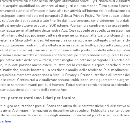
i fornirti offerte più vicine ai tuoi bisogni: Utilizzando Shopfully/Tiendeo puoi visualizz
i tuoi acquisti quotidiani più attinenti ai tuoi gusti e al tuo mondo. Tutto questo è possi
Oka
 strumenti e analisi effettuate in base alle tue attività all'interno dell'applicazione e 
collegate, come indicato nel paragrafo 2 della Privacy Policy. Per fare questo, abbi
 sull'uso dei dati raccolti a tale fine. Se dai il tuo consenso condivideremo i tuoi dati
Okai
tutto il mondo attraverso l’uso di SDK esterne. Puoi sempre cambiare idea accedend
autor
rsonalizzazione, all’interno della nostra App. Cosa succede se accetti: Le inserzioni pu
abbi
i all'interno dell’app potranno trattare di argomenti relativi alla tua cronologia di na
esterne a Shopfully/Tiendeo. Ad esempio, se un servizio a noi collegato ci informa ch
vendi
i viaggi, potremo mostrarti delle offerte a tema vacanze. Inoltre, i dati sulla posizione 
tuoi 
o il relativo consenso) insieme alle informazioni sulle prestazioni della rete e agli ident
 possono essere raccolte e condivisi con terze parti per comprendere e migliorare la conn
del c
pplicative sulle delle reti wireless, come meglio indicato nel paragrafo 13.b della no
bamb
re, i tuoi dati possono anche essere utilizzati per la creazione di report, ricerche di mer
 e statistiche, analisi basate sulla posizione e analisi delle tendenze. Puoi modificare l
in qualsiasi momento accedendo a Menu > Privacy > Personalizzazione all'interno del
Como
 se rifiuti: Continuerai a visualizzare annunci pubblicitari, ma riguarderanno argome
I des
te non saranno rilevanti per i tuoi interessi. Potrai sempre cambiare idea accedendo
rsonalizzazione all'interno della nostra App.
propo
stri partner trattiamo i dati per fornire:
occas
davve
ti di geolocalizzazione precisi. Scansione attiva delle caratteristiche del dispositivo ai 
icazione. Archiviare informazioni su dispositivo e/o accedervi. Pubblicità e contenuti per
mater
delle prestazioni dei contenuti e degli annunci, ricerche sul pubblico, sviluppo di servi
partner
Acqu