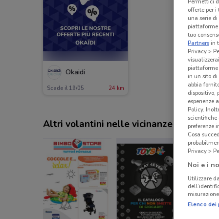
Permettici d
offerte per 
una serie di
piattaforme 
tuo consenso
Partners
in 
Privacy > Pe
visualizzera
piattaforme 
Okaidi
in un sito d
abbia fornit
Scade il 19/05
24 km
dispositivo,
esperienze a
Policy. Inolt
scientifiche
Altri volantini nelle vicinanze
preferenze 
Cosa succede
probabilmen
Privacy > Pe
Noi e i no
Utilizzare da
dell’identif
misurazione 
Elenco dei 