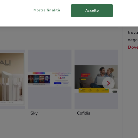
Okai
diret
Mostra finalità
Accetto
nter
Prenatal
Blukids
Idexe
acqui
tanto
trova
negoz
Dov
Sky
Cofidis
Dacia