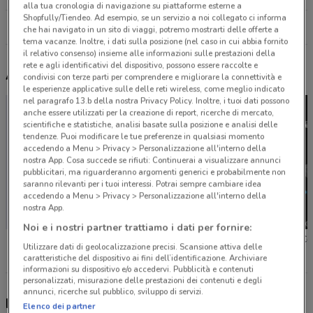
alla tua cronologia di navigazione su piattaforme esterne a
Shopfully/Tiendeo. Ad esempio, se un servizio a noi collegato ci informa
Tutti i negozi EurekaKids
che hai navigato in un sito di viaggi, potremo mostrarti delle offerte a
tema vacanze. Inoltre, i dati sulla posizione (nel caso in cui abbia fornito
il relativo consenso) insieme alle informazioni sulle prestazioni della
rete e agli identificativi del dispositivo, possono essere raccolte e
Altri volantini nelle vicinanze
condivisi con terze parti per comprendere e migliorare la connettività e
le esperienze applicative sulle delle reti wireless, come meglio indicato
nel paragrafo 13.b della nostra Privacy Policy. Inoltre, i tuoi dati possono
anche essere utilizzati per la creazione di report, ricerche di mercato,
scientifiche e statistiche, analisi basate sulla posizione e analisi delle
tendenze. Puoi modificare le tue preferenze in qualsiasi momento
accedendo a Menu > Privacy > Personalizzazione all'interno della
nostra App. Cosa succede se rifiuti: Continuerai a visualizzare annunci
pubblicitari, ma riguarderanno argomenti generici e probabilmente non
saranno rilevanti per i tuoi interessi. Potrai sempre cambiare idea
accedendo a Menu > Privacy > Personalizzazione all'interno della
nostra App.
Noi e i nostri partner trattiamo i dati per fornire:
Bimbo Store
Toys Center
Toys Ce
Utilizzare dati di geolocalizzazione precisi. Scansione attiva delle
caratteristiche del dispositivo ai fini dell’identificazione. Archiviare
informazioni su dispositivo e/o accedervi. Pubblicità e contenuti
personalizzati, misurazione delle prestazioni dei contenuti e degli
annunci, ricerche sul pubblico, sviluppo di servizi.
Nuovi prodotti da provare
Elenco dei partner