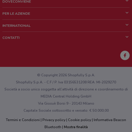
DOVECONVIENE
Cos'è DoveConviene
PER LE AZIENDE
Chi siamo
Cosa facciamo
INTERNATIONAL
News e media
Richieste commerciali e marketing
Brazil
CONTATTI
Lavora con noi
Mexico
Segnalazione punto vendita
France
Segnalazione Volantino
Australia
Hai un malfunzionamento sul web o sull'app?
New Zealand
© Copyright 2026 Shopfully S.p.A.
Shopfully S.p.A. - C.F / P. Iva 03156531208 REA: MI-2029270
Società a socio unico soggetta all’attività di direzione e coordinamento di
MEDIA Central Holding GmbH
Via Giosuè Borsi 9 - 20143 Milano
Capitale Sociale sottoscritto e versato: € 50.000,00
Termini e Condizioni
Privacy policy
Cookie policy
Informativa Beacon
Bluetooth
Mostra finalità