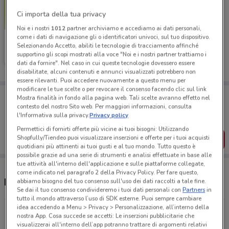
Ci importa della tua privacy
Noi e i nostri
1012
partner archiviamo e accediamo ai dati personali,
come i dati di navigazione gli o identificatori univoci, sul tuo dispositivo.
EurekaKids
Selezionando Accetto, abiliti le tecnologie di tracciamento affinché
supportino gli scopi mostrati alla voce "Noi e i nostri partner trattiamo i
Scade il 19/05
19.4 km
dati da fornire". Nel caso in cui queste tecnologie dovessero essere
disabilitate, alcuni contenuti e annunci visualizzati potrebbero non
essere rilevanti. Puoi accedere nuovamente a questo menu per
modificare le tue scelte o per revocare il consenso facendo clic sul link
Porta DoveConviene sempre con te!
Mostra finalità in fondo alla pagina web. Tali scelte avranno effetto nel
Puoi trovare le migliori offerte dei negozi vicino a te,
contesto del nostro Sito web. Per maggiori informazioni, consulta
salvarle e creare la tua lista del risparmio, comodamente
l'Informativa sulla privacy.
Privacy policy
dal tuo cellulare.
Permettici di fornirti offerte più vicine ai tuoi bisogni: Utilizzando
Shopfully/Tiendeo puoi visualizzare inserzioni e offerte per i tuoi acquisti
SCARICA L’APP
quotidiani più attinenti ai tuoi gusti e al tuo mondo. Tutto questo è
possibile grazie ad una serie di strumenti e analisi effettuate in base alle
tue attività all'interno dell'applicazione e sulle piattaforme collegate,
come indicato nel paragrafo 2 della Privacy Policy. Per fare questo,
Negozi EurekaKids a Pontedera
abbiamo bisogno del tuo consenso sull'uso dei dati raccolti a tale fine.
Se dai il tuo consenso condivideremo i tuoi dati personali con
Partners
in
tutto il mondo attraverso l’uso di SDK esterne. Puoi sempre cambiare
idea accedendo a Menu > Privacy > Personalizzazione, all’interno della
Via dei rigattieri 22 Pisa
nostra App. Cosa succede se accetti: Le inserzioni pubblicitarie che
19.4 km
CHIUSO
visualizzerai all'interno dell’app potranno trattare di argomenti relativi