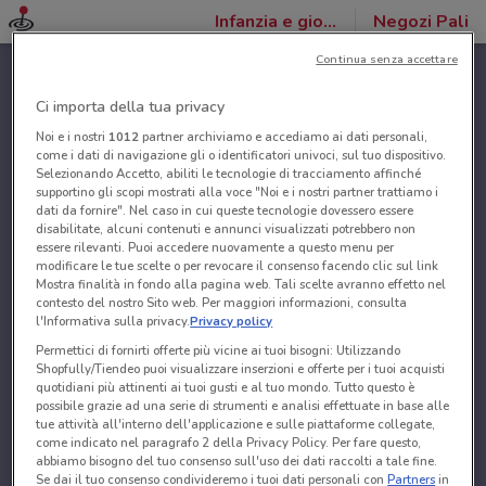
Infanzia e giochi
Negozi Pali
Continua senza accettare
Ci importa della tua privacy
Noi e i nostri
1012
partner archiviamo e accediamo ai dati personali,
come i dati di navigazione gli o identificatori univoci, sul tuo dispositivo.
Selezionando Accetto, abiliti le tecnologie di tracciamento affinché
supportino gli scopi mostrati alla voce "Noi e i nostri partner trattiamo i
dati da fornire". Nel caso in cui queste tecnologie dovessero essere
disabilitate, alcuni contenuti e annunci visualizzati potrebbero non
essere rilevanti. Puoi accedere nuovamente a questo menu per
modificare le tue scelte o per revocare il consenso facendo clic sul link
Mostra finalità in fondo alla pagina web. Tali scelte avranno effetto nel
contesto del nostro Sito web. Per maggiori informazioni, consulta
l'Informativa sulla privacy.
Privacy policy
Permettici di fornirti offerte più vicine ai tuoi bisogni: Utilizzando
Shopfully/Tiendeo puoi visualizzare inserzioni e offerte per i tuoi acquisti
quotidiani più attinenti ai tuoi gusti e al tuo mondo. Tutto questo è
possibile grazie ad una serie di strumenti e analisi effettuate in base alle
tue attività all'interno dell'applicazione e sulle piattaforme collegate,
come indicato nel paragrafo 2 della Privacy Policy. Per fare questo,
abbiamo bisogno del tuo consenso sull'uso dei dati raccolti a tale fine.
Se dai il tuo consenso condivideremo i tuoi dati personali con
Partners
in