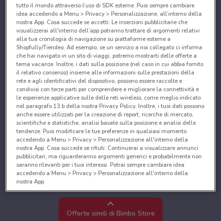
tutto il mondo attraverso l’uso di SDK esterne. Puoi sempre cambiare
idea accedendo a Menu > Privacy > Personalizzazione, all’interno della
nostra App. Cosa succede se accetti: Le inserzioni pubblicitarie che
visualizzerai all'interno dell’app potranno trattare di argomenti relativi
alla tua cronologia di navigazione su piattaforme esterne a
Shopfully/Tiendeo. Ad esempio, se un servizio a noi collegato ci informa
che hai navigato in un sito di viaggi, potremo mostrarti delle offerte a
tema vacanze. Inoltre, i dati sulla posizione (nel caso in cui abbia fornito
il relativo consenso) insieme alle informazioni sulle prestazioni della
rete e agli identificativi del dispositivo, possono essere raccolte e
condivisi con terze parti per comprendere e migliorare la connettività e
le esperienze applicative sulle delle reti wireless, come meglio indicato
nel paragrafo 13.b della nostra Privacy Policy. Inoltre, i tuoi dati possono
anche essere utilizzati per la creazione di report, ricerche di mercato,
scientifiche e statistiche, analisi basate sulla posizione e analisi delle
tendenze. Puoi modificare le tue preferenze in qualsiasi momento
accedendo a Menu > Privacy > Personalizzazione all'interno della
nostra App. Cosa succede se rifiuti: Continuerai a visualizzare annunci
pubblicitari, ma riguarderanno argomenti generici e probabilmente non
saranno rilevanti per i tuoi interessi. Potrai sempre cambiare idea
accedendo a Menu > Privacy > Personalizzazione all'interno della
nostra App.
Noi e i nostri partner trattiamo i dati per fornire:
Utilizzare dati di geolocalizzazione precisi. Scansione attiva delle
Offerte simili di Bimbo Store
caratteristiche del dispositivo ai fini dell’identificazione. Archiviare