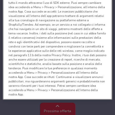
tutto il mondo attraverso l’uso di SDK esterne. Puoi sempre cambiare
idea accedendo a Menu > Privacy > Personalizzazione, all’interno della
nostra App. Cosa succede se accetti: Le inserzioni pubblicitarie che
visualizzerai all'interno dell’app potranno trattare di argomenti relativi
alla tua cronologia di navigazione su piattaforme esterne a
Shopfully/Tiendeo. Ad esempio, se un servizio a noi collegato ci informa
che hai navigato in un sito di viaggi, potremo mostrarti delle offerte a
tema vacanze. Inoltre, i dati sulla posizione (nel caso in cui abbia fornito
il relativo consenso) insieme alle informazioni sulle prestazioni della
rete e agli identificativi del dispositivo, possono essere raccolte e
condivisi con terze parti per comprendere e migliorare la connettività e
le esperienze applicative sulle delle reti wireless, come meglio indicato
nel paragrafo 13.b della nostra Privacy Policy. Inoltre, i tuoi dati possono
anche essere utilizzati per la creazione di report, ricerche di mercato,
scientifiche e statistiche, analisi basate sulla posizione e analisi delle
tendenze. Puoi modificare le tue preferenze in qualsiasi momento
accedendo a Menu > Privacy > Personalizzazione all'interno della
nostra App. Cosa succede se rifiuti: Continuerai a visualizzare annunci
pubblicitari, ma riguarderanno argomenti generici e probabilmente non
saranno rilevanti per i tuoi interessi. Potrai sempre cambiare idea
accedendo a Menu > Privacy > Personalizzazione all'interno della
nostra App.
Noi e i nostri partner trattiamo i dati per fornire:
Utilizzare dati di geolocalizzazione precisi. Scansione attiva delle
Prossima offerta
caratteristiche del dispositivo ai fini dell’identificazione. Archiviare