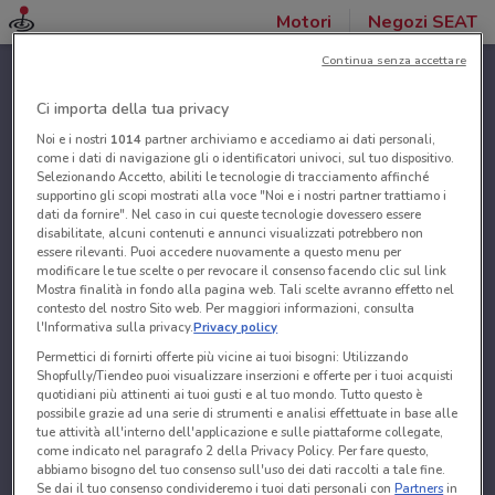
Motori
Negozi SEAT
Continua senza accettare
Ci importa della tua privacy
Noi e i nostri
1014
partner archiviamo e accediamo ai dati personali,
come i dati di navigazione gli o identificatori univoci, sul tuo dispositivo.
Selezionando Accetto, abiliti le tecnologie di tracciamento affinché
supportino gli scopi mostrati alla voce "Noi e i nostri partner trattiamo i
dati da fornire". Nel caso in cui queste tecnologie dovessero essere
disabilitate, alcuni contenuti e annunci visualizzati potrebbero non
essere rilevanti. Puoi accedere nuovamente a questo menu per
modificare le tue scelte o per revocare il consenso facendo clic sul link
Mostra finalità in fondo alla pagina web. Tali scelte avranno effetto nel
contesto del nostro Sito web. Per maggiori informazioni, consulta
l'Informativa sulla privacy.
Privacy policy
Permettici di fornirti offerte più vicine ai tuoi bisogni: Utilizzando
Shopfully/Tiendeo puoi visualizzare inserzioni e offerte per i tuoi acquisti
quotidiani più attinenti ai tuoi gusti e al tuo mondo. Tutto questo è
possibile grazie ad una serie di strumenti e analisi effettuate in base alle
tue attività all'interno dell'applicazione e sulle piattaforme collegate,
come indicato nel paragrafo 2 della Privacy Policy. Per fare questo,
abbiamo bisogno del tuo consenso sull'uso dei dati raccolti a tale fine.
Se dai il tuo consenso condivideremo i tuoi dati personali con
Partners
in