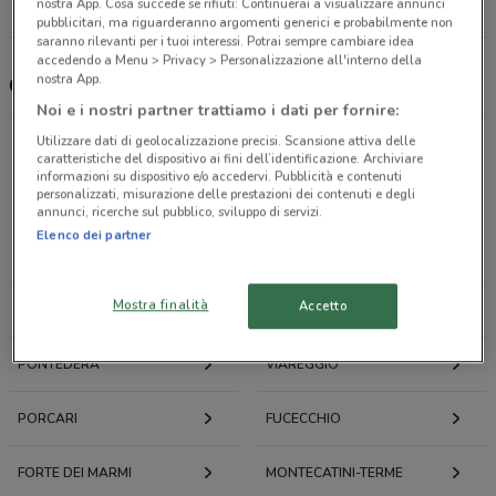
nostra App. Cosa succede se rifiuti: Continuerai a visualizzare annunci
Tutti i negozi Centro Ottico Megavision
pubblicitari, ma riguarderanno argomenti generici e probabilmente non
saranno rilevanti per i tuoi interessi. Potrai sempre cambiare idea
accedendo a Menu > Privacy > Personalizzazione all'interno della
nostra App.
Centro Ottico Megavision, offerte e negozi
Noi e i nostri partner trattiamo i dati per fornire:
Utilizzare dati di geolocalizzazione precisi. Scansione attiva delle
caratteristiche del dispositivo ai fini dell’identificazione. Archiviare
informazioni su dispositivo e/o accedervi. Pubblicità e contenuti
personalizzati, misurazione delle prestazioni dei contenuti e degli
Offerte volantini e cataloghi per città nelle vicinanze
annunci, ricerche sul pubblico, sviluppo di servizi.
Elenco dei partner
PISA
CASCINA
Mostra finalità
Accetto
LUCCA
LIVORNO
PONTEDERA
VIAREGGIO
PORCARI
FUCECCHIO
FORTE DEI MARMI
MONTECATINI-TERME