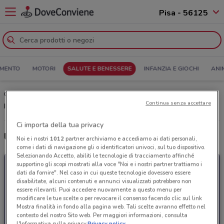
Pisa - 56125
MENTO
MOTORI
SALUTE E BENESSERE
INFANZIA E GIOCHI
ANI
Centro Ottico Megavision Pisa: Volantino, Orari di apertura e
Continua senza accettare
Indirizzi
Ci importa della tua privacy
Ultime offerte del volantino Centro Ottico Megavision
Noi e i nostri
1012
partner archiviamo e accediamo ai dati personali,
come i dati di navigazione gli o identificatori univoci, sul tuo dispositivo.
Selezionando Accetto, abiliti le tecnologie di tracciamento affinché
supportino gli scopi mostrati alla voce "Noi e i nostri partner trattiamo i
dati da fornire". Nel caso in cui queste tecnologie dovessero essere
disabilitate, alcuni contenuti e annunci visualizzati potrebbero non
essere rilevanti. Puoi accedere nuovamente a questo menu per
modificare le tue scelte o per revocare il consenso facendo clic sul link
Mostra finalità in fondo alla pagina web. Tali scelte avranno effetto nel
contesto del nostro Sito web. Per maggiori informazioni, consulta
l'Informativa sulla privacy.
Privacy policy