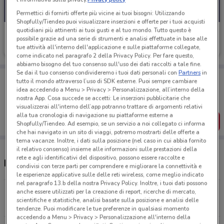
Permettici di fornirti offerte più vicine ai tuoi bisogni: Utilizzando
Shopfully/Tiendeo puoi visualizzare inserzioni e offerte per i tuoi acquisti
quotidiani più attinenti ai tuoi gusti e al tuo mondo. Tutto questo è
Centro Ottico Megavision
possibile grazie ad una serie di strumenti e analisi effettuate in base alle
tue attività all'interno dell'applicazione e sulle piattaforme collegate,
Scade il 10/02
20.1 km
come indicato nel paragrafo 2 della Privacy Policy. Per fare questo,
abbiamo bisogno del tuo consenso sull'uso dei dati raccolti a tale fine.
Se dai il tuo consenso condivideremo i tuoi dati personali con
Partners
in
Porta DoveConviene sempre con te!
tutto il mondo attraverso l’uso di SDK esterne. Puoi sempre cambiare
Puoi trovare le migliori offerte dei negozi vicino a te,
idea accedendo a Menu > Privacy > Personalizzazione, all’interno della
salvarle e creare la tua lista del risparmio, comodamente
nostra App. Cosa succede se accetti: Le inserzioni pubblicitarie che
dal tuo cellulare.
visualizzerai all'interno dell’app potranno trattare di argomenti relativi
alla tua cronologia di navigazione su piattaforme esterne a
SCARICA L’APP
Shopfully/Tiendeo. Ad esempio, se un servizio a noi collegato ci informa
che hai navigato in un sito di viaggi, potremo mostrarti delle offerte a
tema vacanze. Inoltre, i dati sulla posizione (nel caso in cui abbia fornito
il relativo consenso) insieme alle informazioni sulle prestazioni della
rete e agli identificativi del dispositivo, possono essere raccolte e
Negozi Centro Ottico Megavision a Pisa
condivisi con terze parti per comprendere e migliorare la connettività e
le esperienze applicative sulle delle reti wireless, come meglio indicato
nel paragrafo 13.b della nostra Privacy Policy. Inoltre, i tuoi dati possono
Via Pesciatina, 1967 Picciorana
anche essere utilizzati per la creazione di report, ricerche di mercato,
scientifiche e statistiche, analisi basate sulla posizione e analisi delle
20.1 km
APERTO
tendenze. Puoi modificare le tue preferenze in qualsiasi momento
accedendo a Menu > Privacy > Personalizzazione all'interno della