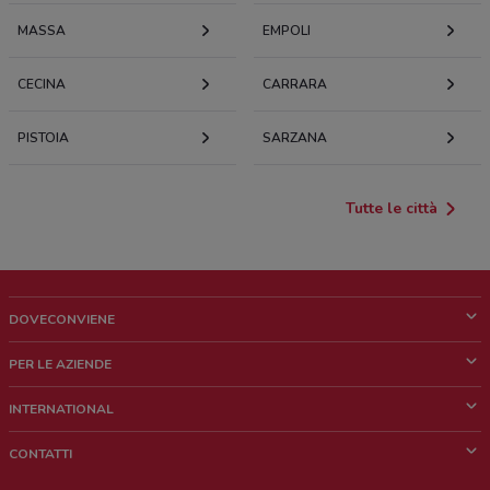
MASSA
EMPOLI
CECINA
CARRARA
PISTOIA
SARZANA
Tutte le città
DOVECONVIENE
Cos'è DoveConviene
PER LE AZIENDE
Chi siamo
Cosa facciamo
INTERNATIONAL
News e media
Richieste commerciali e marketing
Brazil
CONTATTI
Lavora con noi
Mexico
Segnalazione punto vendita