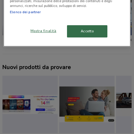
personalizzati, misurazione delle prestazioni dei contenuti e degli
annunci, ricerche sul pubblico, sviluppo di servizi.
Elenco dei partner
-2 GIORNI
Mostra finalità
Accetto
Unieuro
Comet
Euronic
Nuovi prodotti da provare