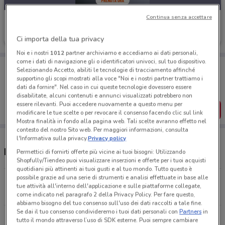
Continua senza accettare
Gamelife
Scade il 12/11
322 m
Ci importa della tua privacy
Noi e i nostri
1012
partner archiviamo e accediamo ai dati personali,
come i dati di navigazione gli o identificatori univoci, sul tuo dispositivo.
Porta DoveConviene sempre con te!
Selezionando Accetto, abiliti le tecnologie di tracciamento affinché
Puoi trovare le migliori offerte dei negozi vicino a te,
supportino gli scopi mostrati alla voce "Noi e i nostri partner trattiamo i
salvarle e creare la tua lista del risparmio, comodamente
dati da fornire". Nel caso in cui queste tecnologie dovessero essere
dal tuo cellulare.
disabilitate, alcuni contenuti e annunci visualizzati potrebbero non
essere rilevanti. Puoi accedere nuovamente a questo menu per
SCARICA L’APP
modificare le tue scelte o per revocare il consenso facendo clic sul link
Mostra finalità in fondo alla pagina web. Tali scelte avranno effetto nel
contesto del nostro Sito web. Per maggiori informazioni, consulta
l'Informativa sulla privacy.
Privacy policy
Negozi Gamelife a Pisa
Permettici di fornirti offerte più vicine ai tuoi bisogni: Utilizzando
Shopfully/Tiendeo puoi visualizzare inserzioni e offerte per i tuoi acquisti
quotidiani più attinenti ai tuoi gusti e al tuo mondo. Tutto questo è
possibile grazie ad una serie di strumenti e analisi effettuate in base alle
Corso Italia, 104 Pisa
tue attività all'interno dell'applicazione e sulle piattaforme collegate,
321 m
APERTO
come indicato nel paragrafo 2 della Privacy Policy. Per fare questo,
abbiamo bisogno del tuo consenso sull'uso dei dati raccolti a tale fine.
Se dai il tuo consenso condivideremo i tuoi dati personali con
Partners
in
Via Del Fosso Vecchio, 459 Cascina
tutto il mondo attraverso l’uso di SDK esterne. Puoi sempre cambiare