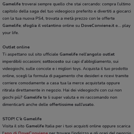
Gamelife
troverai sempre quello che stai cercando: compra l’ultimo
capitolo della saga del tuo videogioco preferito e divertiti a giocarci
con la tua nuova PS4, trovata a metà prezzo con le offerte
Gamelife
;
sfoglia il volantino
online su
DoveConviene.it
e… play
your life.
Outlet online
Ti aspettano sul sito ufficiale
Gamelife
nell’
angolo outlet
imperdibili occasioni;
sottocosto
sui capi d’abbigliamento, sui
videogiochi, sulle concole e i migliori toys. Acquista il tuo prodotto
online, scegli la formula di pagamento che desideri e ricevi tramite
corriere comodamente a casa tua la merce acquistata oppure
ritirala direttamente in negozio. Hai dei videogiochi con cui non
giochi più?
Gamelife
te li super valuta e mi raccomando non
dimenticarti anche delle
offertissime sull’usato
.
STOP! C’è Gamelife
Visita il sito
Gamelife
Italia per i tuoi acquisti online oppure scarica
l’
app di DoveConviene
per trovare l’indirizzo e gli orari del negozio