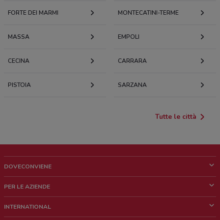
FORTE DEI MARMI
MONTECATINI-TERME
MASSA
EMPOLI
CECINA
CARRARA
PISTOIA
SARZANA
Tutte le città
DOVECONVIENE
Cos'è DoveConviene
PER LE AZIENDE
Chi siamo
Cosa facciamo
INTERNATIONAL
News e media
Richieste commerciali e marketing