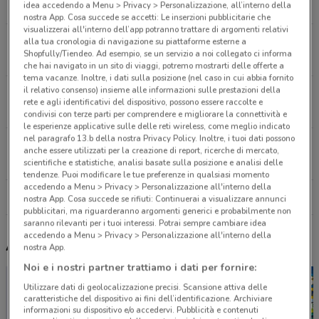
idea accedendo a Menu > Privacy > Personalizzazione, all’interno della
7.2 km
APERTO
nostra App. Cosa succede se accetti: Le inserzioni pubblicitarie che
visualizzerai all'interno dell’app potranno trattare di argomenti relativi
Via Fillungo, 176 Lucca
alla tua cronologia di navigazione su piattaforme esterne a
Shopfully/Tiendeo. Ad esempio, se un servizio a noi collegato ci informa
17.1 km
APERTO
che hai navigato in un sito di viaggi, potremo mostrarti delle offerte a
tema vacanze. Inoltre, i dati sulla posizione (nel caso in cui abbia fornito
il relativo consenso) insieme alle informazioni sulle prestazioni della
Via Graziani, 48 Livorno
rete e agli identificativi del dispositivo, possono essere raccolte e
18.3 km
APERTO
condivisi con terze parti per comprendere e migliorare la connettività e
le esperienze applicative sulle delle reti wireless, come meglio indicato
nel paragrafo 13.b della nostra Privacy Policy. Inoltre, i tuoi dati possono
Via Grande, 93 Livorno
anche essere utilizzati per la creazione di report, ricerche di mercato,
19.1 km
APERTO
scientifiche e statistiche, analisi basate sulla posizione e analisi delle
tendenze. Puoi modificare le tue preferenze in qualsiasi momento
accedendo a Menu > Privacy > Personalizzazione all'interno della
Tutti i negozi Gamelife
nostra App. Cosa succede se rifiuti: Continuerai a visualizzare annunci
pubblicitari, ma riguarderanno argomenti generici e probabilmente non
saranno rilevanti per i tuoi interessi. Potrai sempre cambiare idea
accedendo a Menu > Privacy > Personalizzazione all'interno della
Altri volantini nelle vicinanze
nostra App.
Noi e i nostri partner trattiamo i dati per fornire:
Utilizzare dati di geolocalizzazione precisi. Scansione attiva delle
caratteristiche del dispositivo ai fini dell’identificazione. Archiviare
informazioni su dispositivo e/o accedervi. Pubblicità e contenuti