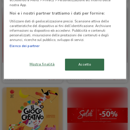
accedendo a Menu > Privacy > Personalizzazione all'interno della
nostra App.
Noi e i nostri partner trattiamo i dati per fornire:
Utilizzare dati di geolocalizzazione precisi. Scansione attiva delle
caratteristiche del dispositivo ai fini dell’identificazione. Archiviare
informazioni su dispositivo e/o accedervi. Pubblicità e contenuti
personalizzati, misurazione delle prestazioni dei contenuti e degli
annunci, ricerche sul pubblico, sviluppo di servizi.
Elenco dei partner
Mostra finalità
Accetto
Original Marines
Città del Sole
Scade il 19/05
14.9 km
Scade il 31/12
17.4 km