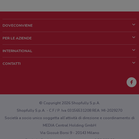
DOVECONVIENE
Cos'è DoveConviene
PER LE AZIENDE
Chi siamo
Cosa facciamo
INTERNATIONAL
News e media
Richieste commerciali e marketing
Brazil
CONTATTI
Lavora con noi
Mexico
Segnalazione punto vendita
France
Segnalazione Volantino
Australia
Hai un malfunzionamento sul web o sull'app?
New Zealand
© Copyright 2026 Shopfully S.p.A.
Shopfully S.p.A. - C.F / P. Iva 03156531208 REA: MI-2029270
Società a socio unico soggetta all’attività di direzione e coordinamento di
MEDIA Central Holding GmbH
Via Giosuè Borsi 9 - 20143 Milano