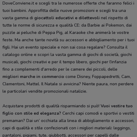
DoveConviene.it e scegli tra le numerose offerte che faranno felici i
tuoi bambini. Approfitta delle nuove promozioni e scegli tra una
vasta gamma di
giocattoli educativi e dilettevoli
nel rispetto di
tutte le norme di sicurezza e qualità CE: da Barbie ai Pokemon, dai
puzzle ai peluche di Peppa Pig, al Karaoke che animerà le vostre
feste
.
Ma anche tante novità su accessori e abbigliamento per i tuoi
figli. Hai un evento speciale e non sai cosa regalare? Consulta il
catalogo online e scopri la vasta gamma di giochi di società, giochi
musicali, giochi creativi e per il tempo libero, giochi per l'infanzia
fino a complementi d'arredo per le camere dei piccoli, delle
migliori marche in commercio
come Disney, Foppapedretti, Cam,
Clementoni, Mattel. Il Natale si avvicina? Niente paura, non perdere
le particolari vendite promozionali natalizie.
Acquistare prodotti di qualità risparmiando si può!
Vuoi vestire tuo
figlio con stile ed eleganza?
Cerchi capi comodi e sportivi o vestiti
premaman? Dai un’ occhiata alla linea di abbigliamento e accessori,
capi di qualità e stile confezionati con i migliori materiali: leggings,
pantaloni, pigiami, tute, giubbotti, accessori per capelli dalle