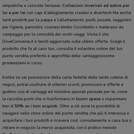
simpatiche e colorate fantasie.
Collezioni invernali ed estive per
lui e per lei
con capi d’abbigliamento creativi e divertenti Ma anche
tanti prodotti per la pappa e l’allattamento, piatti, posate, seggiolini;
per l’igiene, pannolini, cosmesi bimbo Cicciobello o materassi da
campeggio per la comodità dei vostri viaggi. Visita il sito
DoveConviene.it e tieniti aggiornato sulle ultime offerte. Scegli il
prodotto che fa al caso tuo, consulta il volantino online del tuo
punto vendita preferito e approfitta delle vantaggiosissime
promozioni
in corso.
Inoltre se sei possessore della carta fedeltà delle tante catene di
negozi, potrai usufruire di ulteriori sconti, promozioni e offerte e
godere così di vantaggi ed iniziative speciali pensate per te, come
la raccolta punti che si trasformano in
buoni spesa
o risparmiare
ben
il 50% su i tuoi acquisti
. Oltre a ciò avrai la possibilità di
navigare nello store online del punto vendita che più ti interessa e
acquistare i tuoi prodotti e ricevere così, comodamente a casa tua o
ritirare in negozio la merce acquistata, con il pratico metodo