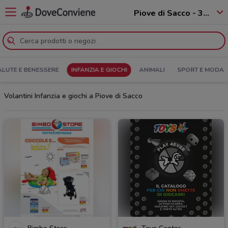
Piove di Sacco - 35028
ALUTE E BENESSERE
INFANZIA E GIOCHI
ANIMALI
SPORT E MODA
Volantini Infanzia e giochi a Piove di Sacco