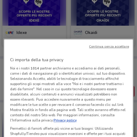
Idexe
Okaidi
Scade il 19/05
1.4 km
Scade il 19/05
1.4 km
Continua senza accettare
Ci importa della tua privacy
Porta DoveConviene sempre con te!
Noi e i nostri
1014
partner archiviamo e accediamo ai dati personali,
Puoi trovare le migliori offerte dei negozi vicino a te,
come i dati di navigazione gli o identificatori univoci, sul tuo dispositivo.
salvarle e creare la tua lista del risparmio, comodamente
Selezionando Accetto, abiliti le tecnologie di tracciamento affinché
dal tuo cellulare.
supportino gli scopi mostrati alla voce "Noi e i nostri partner trattiamo i
dati da fornire". Nel caso in cui queste tecnologie dovessero essere
SCARICA L’APP
disabilitate, alcuni contenuti e annunci visualizzati potrebbero non
essere rilevanti. Puoi accedere nuovamente a questo menu per
modificare le tue scelte o per revocare il consenso facendo clic sul link
Mostra finalità in fondo alla pagina web. Tali scelte avranno effetto nel
contesto del nostro Sito web. Per maggiori informazioni, consulta
l'Informativa sulla privacy.
Privacy policy
Permettici di fornirti offerte più vicine ai tuoi bisogni: Utilizzando
Shopfully/Tiendeo puoi visualizzare inserzioni e offerte per i tuoi acquisti