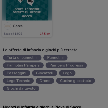
Gocco
Scade il 19/05
17.5 km
Le offerte di Infanzia e giochi più cercate
Torta di pannolini
Pannolini
Pannolini Pampers
Pampers Progressi
Passeggini
Giocattoli
Lego
Lego Technic
Drone
Cucine giocattolo
Giochi da tavolo
Negozi di Infanzia e giochi a Piove di Sacco