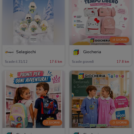
-4 GIORNI
Selegiochi
Giocheria
Scade il 31/12
17.6 km
Scade giovedì
17.8 km
-3 GIORNI
-3 GIORNI