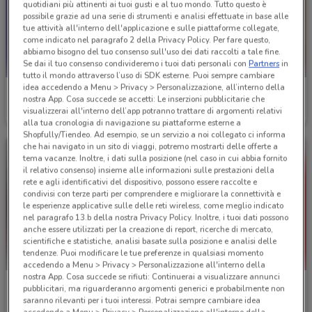
quotidiani più attinenti ai tuoi gusti e al tuo mondo. Tutto questo è
possibile grazie ad una serie di strumenti e analisi effettuate in base alle
tue attività all'interno dell'applicazione e sulle piattaforme collegate,
come indicato nel paragrafo 2 della Privacy Policy. Per fare questo,
abbiamo bisogno del tuo consenso sull'uso dei dati raccolti a tale fine.
Se dai il tuo consenso condivideremo i tuoi dati personali con
Partners
in
tutto il mondo attraverso l’uso di SDK esterne. Puoi sempre cambiare
idea accedendo a Menu > Privacy > Personalizzazione, all’interno della
Primigi
Cam
nostra App. Cosa succede se accetti: Le inserzioni pubblicitarie che
visualizzerai all'interno dell’app potranno trattare di argomenti relativi
Scade il 19/05
2.3 km
Scade il 31/12
3.1 km
alla tua cronologia di navigazione su piattaforme esterne a
Shopfully/Tiendeo. Ad esempio, se un servizio a noi collegato ci informa
che hai navigato in un sito di viaggi, potremo mostrarti delle offerte a
tema vacanze. Inoltre, i dati sulla posizione (nel caso in cui abbia fornito
il relativo consenso) insieme alle informazioni sulle prestazioni della
rete e agli identificativi del dispositivo, possono essere raccolte e
condivisi con terze parti per comprendere e migliorare la connettività e
le esperienze applicative sulle delle reti wireless, come meglio indicato
nel paragrafo 13.b della nostra Privacy Policy. Inoltre, i tuoi dati possono
anche essere utilizzati per la creazione di report, ricerche di mercato,
scientifiche e statistiche, analisi basate sulla posizione e analisi delle
tendenze. Puoi modificare le tue preferenze in qualsiasi momento
accedendo a Menu > Privacy > Personalizzazione all'interno della
nostra App. Cosa succede se rifiuti: Continuerai a visualizzare annunci
Cam
CycleBand
pubblicitari, ma riguarderanno argomenti generici e probabilmente non
saranno rilevanti per i tuoi interessi. Potrai sempre cambiare idea
Scade il 31/12
3.1 km
Scade il 19/05
14.7 km