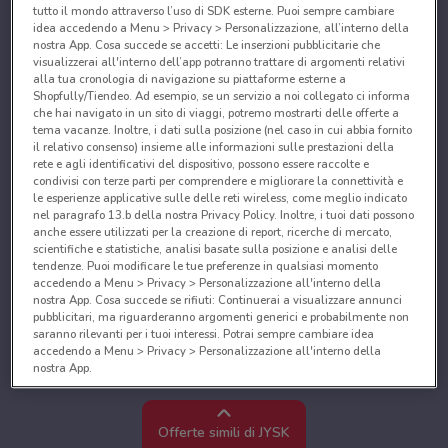
tutto il mondo attraverso l’uso di SDK esterne. Puoi sempre cambiare
idea accedendo a Menu > Privacy > Personalizzazione, all’interno della
nostra App. Cosa succede se accetti: Le inserzioni pubblicitarie che
visualizzerai all'interno dell’app potranno trattare di argomenti relativi
alla tua cronologia di navigazione su piattaforme esterne a
Shopfully/Tiendeo. Ad esempio, se un servizio a noi collegato ci informa
che hai navigato in un sito di viaggi, potremo mostrarti delle offerte a
tema vacanze. Inoltre, i dati sulla posizione (nel caso in cui abbia fornito
il relativo consenso) insieme alle informazioni sulle prestazioni della
rete e agli identificativi del dispositivo, possono essere raccolte e
condivisi con terze parti per comprendere e migliorare la connettività e
le esperienze applicative sulle delle reti wireless, come meglio indicato
nel paragrafo 13.b della nostra Privacy Policy. Inoltre, i tuoi dati possono
anche essere utilizzati per la creazione di report, ricerche di mercato,
scientifiche e statistiche, analisi basate sulla posizione e analisi delle
tendenze. Puoi modificare le tue preferenze in qualsiasi momento
accedendo a Menu > Privacy > Personalizzazione all'interno della
nostra App. Cosa succede se rifiuti: Continuerai a visualizzare annunci
pubblicitari, ma riguarderanno argomenti generici e probabilmente non
saranno rilevanti per i tuoi interessi. Potrai sempre cambiare idea
accedendo a Menu > Privacy > Personalizzazione all'interno della
nostra App.
Noi e i nostri partner trattiamo i dati per fornire:
Utilizzare dati di geolocalizzazione precisi. Scansione attiva delle
Offerte simili di JYSK
caratteristiche del dispositivo ai fini dell’identificazione. Archiviare