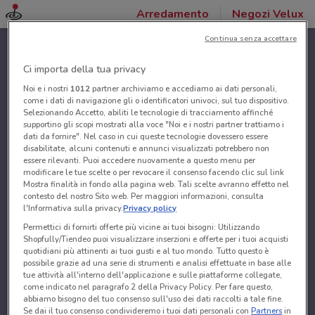
Arredamento
Negozi Velux
Continua senza accettare
Ci importa della tua privacy
Noi e i nostri
1012
partner archiviamo e accediamo ai dati personali,
come i dati di navigazione gli o identificatori univoci, sul tuo dispositivo.
Selezionando Accetto, abiliti le tecnologie di tracciamento affinché
supportino gli scopi mostrati alla voce "Noi e i nostri partner trattiamo i
dati da fornire". Nel caso in cui queste tecnologie dovessero essere
disabilitate, alcuni contenuti e annunci visualizzati potrebbero non
essere rilevanti. Puoi accedere nuovamente a questo menu per
modificare le tue scelte o per revocare il consenso facendo clic sul link
Mostra finalità in fondo alla pagina web. Tali scelte avranno effetto nel
contesto del nostro Sito web. Per maggiori informazioni, consulta
l'Informativa sulla privacy.
Privacy policy
Permettici di fornirti offerte più vicine ai tuoi bisogni: Utilizzando
Shopfully/Tiendeo puoi visualizzare inserzioni e offerte per i tuoi acquisti
quotidiani più attinenti ai tuoi gusti e al tuo mondo. Tutto questo è
possibile grazie ad una serie di strumenti e analisi effettuate in base alle
tue attività all'interno dell'applicazione e sulle piattaforme collegate,
come indicato nel paragrafo 2 della Privacy Policy. Per fare questo,
abbiamo bisogno del tuo consenso sull'uso dei dati raccolti a tale fine.
Se dai il tuo consenso condivideremo i tuoi dati personali con
Partners
in