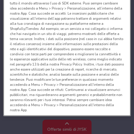
tutto il mondo attraverso l’uso di SDK esterne. Puoi sempre cambiare
idea accedendo a Menu > Privacy > Personalizzazione, all’interno della
nostra App. Cosa succede se accetti: Le inserzioni pubblicitarie che
visualizzerai all'interno dell’app potranno trattare di argomenti relativi
alla tua cronologia di navigazione su piattaforme esterne a
Shopfully/Tiendeo. Ad esempio, se un servizio a noi collegato ci informa
che hai navigato in un sito di viaggi, potremo mostrarti delle offerte a
tema vacanze. Inoltre, i dati sulla posizione (nel caso in cui abbia fornito
il relativo consenso) insieme alle informazioni sulle prestazioni della
rete e agli identificativi del dispositivo, possono essere raccolte e
condivisi con terze parti per comprendere e migliorare la connettività e
le esperienze applicative sulle delle reti wireless, come meglio indicato
nel paragrafo 13.b della nostra Privacy Policy. Inoltre, i tuoi dati possono
anche essere utilizzati per la creazione di report, ricerche di mercato,
scientifiche e statistiche, analisi basate sulla posizione e analisi delle
tendenze. Puoi modificare le tue preferenze in qualsiasi momento
accedendo a Menu > Privacy > Personalizzazione all'interno della
nostra App. Cosa succede se rifiuti: Continuerai a visualizzare annunci
pubblicitari, ma riguarderanno argomenti generici e probabilmente non
saranno rilevanti per i tuoi interessi. Potrai sempre cambiare idea
accedendo a Menu > Privacy > Personalizzazione all'interno della
nostra App.
Noi e i nostri partner trattiamo i dati per fornire:
Utilizzare dati di geolocalizzazione precisi. Scansione attiva delle
Offerte simili di JYSK
caratteristiche del dispositivo ai fini dell’identificazione. Archiviare