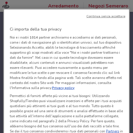
Arredamento
Negozi Semeraro
Continua senza accettare
Ci importa della tua privacy
Noi e i nostri
1014
partner archiviamo e accediamo ai dati personali,
come i dati di navigazione gli o identificatori univoci, sul tuo dispositivo.
Selezionando Accetto, abiliti le tecnologie di tracciamento affinché
supportino gli scopi mostrati alla voce "Noi e i nostri partner trattiamo i
dati da fornire". Nel caso in cui queste tecnologie dovessero essere
disabilitate, alcuni contenuti e annunci visualizzati potrebbero non
essere rilevanti. Puoi accedere nuovamente a questo menu per
modificare le tue scelte o per revocare il consenso facendo clic sul link
Mostra finalità in fondo alla pagina web. Tali scelte avranno effetto nel
contesto del nostro Sito web. Per maggiori informazioni, consulta
l'Informativa sulla privacy.
Privacy policy
Permettici di fornirti offerte più vicine ai tuoi bisogni: Utilizzando
Shopfully/Tiendeo puoi visualizzare inserzioni e offerte per i tuoi acquisti
quotidiani più attinenti ai tuoi gusti e al tuo mondo. Tutto questo è
possibile grazie ad una serie di strumenti e analisi effettuate in base alle
tue attività all'interno dell'applicazione e sulle piattaforme collegate,
come indicato nel paragrafo 2 della Privacy Policy. Per fare questo,
abbiamo bisogno del tuo consenso sull'uso dei dati raccolti a tale fine.
Se dai il tuo consenso condivideremo i tuoi dati personali con
Partners
in