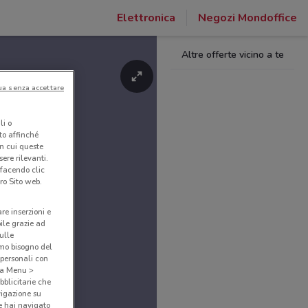
Elettronica
Negozi Mondoffice
Altre offerte vicino a te
ua senza accettare
li o
nto affinché
in cui queste
ere rilevanti.
 facendo clic
ro Sito web.
are inserzioni e
bile grazie ad
sulle
amo bisogno del
 personali con
o a Menu >
bblicitarie che
vigazione su
e hai navigato