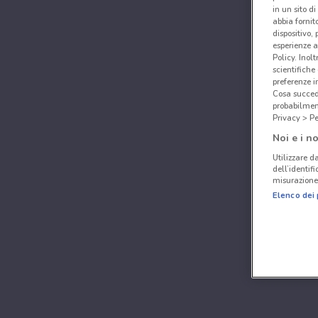
in un sito d
abbia fornit
dispositivo,
esperienze a
Policy. Inolt
scientifiche
preferenze 
Cosa succede
probabilmen
Privacy > Pe
Noi e i no
Utilizzare da
dell’identif
misurazione 
Elenco dei 