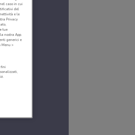
(nel caso in cui
ificativi del
ettività e le
stra Privacy
cato,
e tue
la nostra App.
nti generici e
 a Menu >
fini
sonalizzati,
zi.