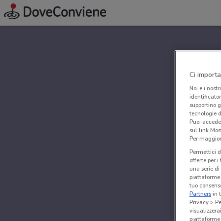
Ci importa
Noi e i nostr
identificato
supportino g
tecnologie d
Puoi accede
sul link Mos
Per maggiori
Permettici d
offerte per 
una serie di
piattaforme 
tuo consenso
Partners
in 
Privacy > Pe
visualizzera
piattaforme 