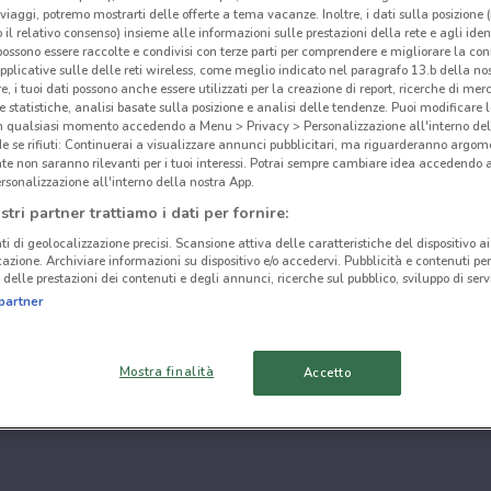
i viaggi, potremo mostrarti delle offerte a tema vacanze. Inoltre, i dati sulla posizione 
o il relativo consenso) insieme alle informazioni sulle prestazioni della rete e agli ident
 possono essere raccolte e condivisi con terze parti per comprendere e migliorare la conn
pplicative sulle delle reti wireless, come meglio indicato nel paragrafo 13.b della no
re, i tuoi dati possono anche essere utilizzati per la creazione di report, ricerche di mer
 e statistiche, analisi basate sulla posizione e analisi delle tendenze. Puoi modificare l
in qualsiasi momento accedendo a Menu > Privacy > Personalizzazione all'interno del
 se rifiuti: Continuerai a visualizzare annunci pubblicitari, ma riguarderanno argome
te non saranno rilevanti per i tuoi interessi. Potrai sempre cambiare idea accedendo
rsonalizzazione all'interno della nostra App.
stri partner trattiamo i dati per fornire:
ti di geolocalizzazione precisi. Scansione attiva delle caratteristiche del dispositivo ai 
icazione. Archiviare informazioni su dispositivo e/o accedervi. Pubblicità e contenuti per
delle prestazioni dei contenuti e degli annunci, ricerche sul pubblico, sviluppo di servi
partner
Mostra finalità
Accetto