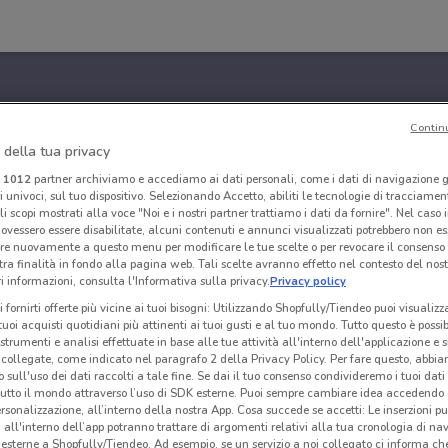
Contin
 della tua privacy
i
1012
partner archiviamo e accediamo ai dati personali, come i dati di navigazione g
ri univoci, sul tuo dispositivo. Selezionando Accetto, abiliti le tecnologie di tracciame
li scopi mostrati alla voce "Noi e i nostri partner trattiamo i dati da fornire". Nel caso 
ovessero essere disabilitate, alcuni contenuti e annunci visualizzati potrebbero non ess
re nuovamente a questo menu per modificare le tue scelte o per revocare il consenso
tra finalità in fondo alla pagina web. Tali scelte avranno effetto nel contesto del nost
 informazioni, consulta l'Informativa sulla privacy.
Privacy policy
i fornirti offerte più vicine ai tuoi bisogni: Utilizzando Shopfully/Tiendeo puoi visualizz
i tuoi acquisti quotidiani più attinenti ai tuoi gusti e al tuo mondo. Tutto questo è possi
 strumenti e analisi effettuate in base alle tue attività all'interno dell'applicazione e 
collegate, come indicato nel paragrafo 2 della Privacy Policy. Per fare questo, abbi
 sull'uso dei dati raccolti a tale fine. Se dai il tuo consenso condivideremo i tuoi dati
tutto il mondo attraverso l’uso di SDK esterne. Puoi sempre cambiare idea accedend
rsonalizzazione, all’interno della nostra App. Cosa succede se accetti: Le inserzioni pu
i all'interno dell’app potranno trattare di argomenti relativi alla tua cronologia di na
esterne a Shopfully/Tiendeo. Ad esempio, se un servizio a noi collegato ci informa ch