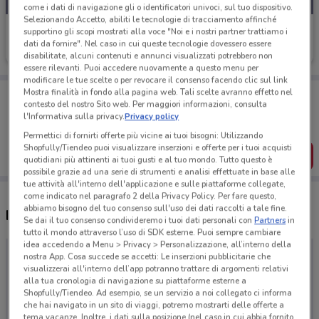
come i dati di navigazione gli o identificatori univoci, sul tuo dispositivo.
Selezionando Accetto, abiliti le tecnologie di tracciamento affinché
Okeo
supportino gli scopi mostrati alla voce "Noi e i nostri partner trattiamo i
dati da fornire". Nel caso in cui queste tecnologie dovessero essere
Scade il 31/08
disabilitate, alcuni contenuti e annunci visualizzati potrebbero non
essere rilevanti. Puoi accedere nuovamente a questo menu per
modificare le tue scelte o per revocare il consenso facendo clic sul link
Porta DoveConviene sempre con te!
Mostra finalità in fondo alla pagina web. Tali scelte avranno effetto nel
contesto del nostro Sito web. Per maggiori informazioni, consulta
Puoi trovare le migliori offerte dei negozi vicino a te,
l'Informativa sulla privacy.
Privacy policy
salvarle e creare la tua lista del risparmio, comodamente
dal tuo cellulare.
Permettici di fornirti offerte più vicine ai tuoi bisogni: Utilizzando
Shopfully/Tiendeo puoi visualizzare inserzioni e offerte per i tuoi acquisti
SCARICA L’APP
quotidiani più attinenti ai tuoi gusti e al tuo mondo. Tutto questo è
possibile grazie ad una serie di strumenti e analisi effettuate in base alle
tue attività all'interno dell'applicazione e sulle piattaforme collegate,
come indicato nel paragrafo 2 della Privacy Policy. Per fare questo,
abbiamo bisogno del tuo consenso sull'uso dei dati raccolti a tale fine.
Negozi Okeo a Novara
Se dai il tuo consenso condivideremo i tuoi dati personali con
Partners
in
tutto il mondo attraverso l’uso di SDK esterne. Puoi sempre cambiare
idea accedendo a Menu > Privacy > Personalizzazione, all’interno della
nostra App. Cosa succede se accetti: Le inserzioni pubblicitarie che
visualizzerai all'interno dell’app potranno trattare di argomenti relativi
alla tua cronologia di navigazione su piattaforme esterne a
Shopfully/Tiendeo. Ad esempio, se un servizio a noi collegato ci informa
che hai navigato in un sito di viaggi, potremo mostrarti delle offerte a
tema vacanze. Inoltre, i dati sulla posizione (nel caso in cui abbia fornito