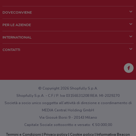
DOVECONVIENE
Cos'è DoveConviene
PER LE AZIENDE
Chi siamo
Cosa facciamo
INTERNATIONAL
News e media
Richieste commerciali e marketing
Brazil
CONTATTI
Lavora con noi
Mexico
Segnalazione punto vendita
France
Segnalazione Volantino
Australia
Hai un malfunzionamento sul web o sull'app?
New Zealand
© Copyright 2026 Shopfully S.p.A.
Shopfully S.p.A. - C.F / P. Iva 03156531208 REA: MI-2029270
Società a socio unico soggetta all’attività di direzione e coordinamento di
MEDIA Central Holding GmbH
Via Giosuè Borsi 9 - 20143 Milano
Capitale Sociale sottoscritto e versato: € 50.000,00
Termini e Condizioni
Privacy policy
Cookie policy
Informativa Beacon