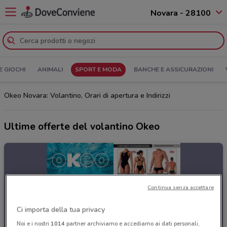
Novara - 28100
E GIOCHI
ANIMALI
SPORT E MODA
BANCHE E ASSICURAZIONI
Okeo Novara: Volantino, Orari di apertura e Indirizzi
Ultime offerte del volantino Okeo
Continua senza accettare
Ci importa della tua privacy
Noi e i nostri
1014
partner archiviamo e accediamo ai dati personali,