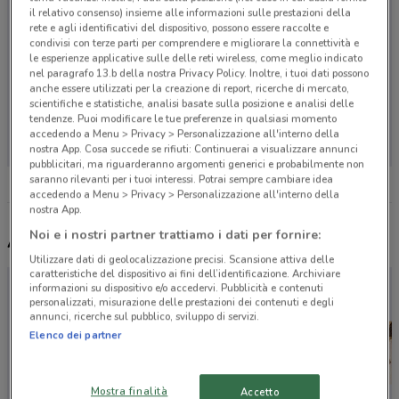
il relativo consenso) insieme alle informazioni sulle prestazioni della
rete e agli identificativi del dispositivo, possono essere raccolte e
condivisi con terze parti per comprendere e migliorare la connettività e
le esperienze applicative sulle delle reti wireless, come meglio indicato
nel paragrafo 13.b della nostra Privacy Policy. Inoltre, i tuoi dati possono
anche essere utilizzati per la creazione di report, ricerche di mercato,
scientifiche e statistiche, analisi basate sulla posizione e analisi delle
Non ci sono negozi nelle vicinanze
tendenze. Puoi modificare le tue preferenze in qualsiasi momento
accedendo a Menu > Privacy > Personalizzazione all'interno della
nostra App. Cosa succede se rifiuti: Continuerai a visualizzare annunci
pubblicitari, ma riguarderanno argomenti generici e probabilmente non
saranno rilevanti per i tuoi interessi. Potrai sempre cambiare idea
accedendo a Menu > Privacy > Personalizzazione all'interno della
nostra App.
Noi e i nostri partner trattiamo i dati per fornire:
Altri volantini nelle vicinanze
Utilizzare dati di geolocalizzazione precisi. Scansione attiva delle
caratteristiche del dispositivo ai fini dell’identificazione. Archiviare
informazioni su dispositivo e/o accedervi. Pubblicità e contenuti
personalizzati, misurazione delle prestazioni dei contenuti e degli
annunci, ricerche sul pubblico, sviluppo di servizi.
Elenco dei partner
Mostra finalità
Accetto