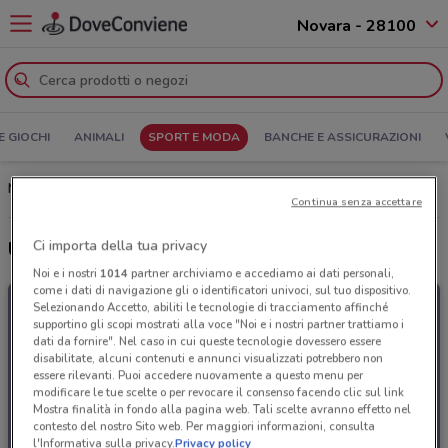
Novara - 28100
E GIOCHI
ANIMALI
SPORT E MODA
BANCHE E ASSICURAZIONI
Motoabbigliamento Novara: Volantino, Orari di apertura e Indirizzi
Continua senza accettare
Ci importa della tua privacy
Ultime offerte del volantino Motoabbigliamento
Noi e i nostri
1014
partner archiviamo e accediamo ai dati personali,
come i dati di navigazione gli o identificatori univoci, sul tuo dispositivo.
Selezionando Accetto, abiliti le tecnologie di tracciamento affinché
supportino gli scopi mostrati alla voce "Noi e i nostri partner trattiamo i
dati da fornire". Nel caso in cui queste tecnologie dovessero essere
disabilitate, alcuni contenuti e annunci visualizzati potrebbero non
essere rilevanti. Puoi accedere nuovamente a questo menu per
modificare le tue scelte o per revocare il consenso facendo clic sul link
Mostra finalità in fondo alla pagina web. Tali scelte avranno effetto nel
contesto del nostro Sito web. Per maggiori informazioni, consulta
l'Informativa sulla privacy.
Privacy policy