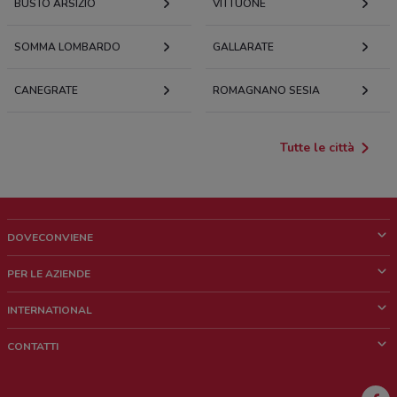
BUSTO ARSIZIO
VITTUONE
SOMMA LOMBARDO
GALLARATE
CANEGRATE
ROMAGNANO SESIA
Tutte le città
DOVECONVIENE
Cos'è DoveConviene
PER LE AZIENDE
Chi siamo
Cosa facciamo
INTERNATIONAL
News e media
Richieste commerciali e marketing
Brazil
CONTATTI
Lavora con noi
Mexico
Segnalazione punto vendita
France