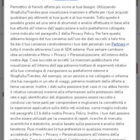
Permettici di fornirti offerte più vicine ai tuoi bisogni: Utilizzando
Shopfully/Tiendeo puoi visualizzare inserzioni e offerte per i tuoi acquisti
Motoabbigliamento
quotidiani più attinenti ai tuoi gusti e al tuo mondo. Tutto questo è
Scade il 10/11
24.3 km
possibile grazie ad una serie di strumenti e analisi effettuate in base alle
tue attività all'interno dell'applicazione e sulle piattaforme collegate,
come indicato nel paragrafo 2 della Privacy Policy. Per fare questo,
abbiamo bisogno del tuo consenso sull'uso dei dati raccolti a tale fine.
Porta DoveConviene sempre con te!
Se dai il tuo consenso condivideremo i tuoi dati personali con
Partners
in
Puoi trovare le migliori offerte dei negozi vicino a te,
tutto il mondo attraverso l’uso di SDK esterne. Puoi sempre cambiare
salvarle e creare la tua lista del risparmio, comodamente
idea accedendo a Menu > Privacy > Personalizzazione, all’interno della
dal tuo cellulare.
nostra App. Cosa succede se accetti: Le inserzioni pubblicitarie che
visualizzerai all'interno dell’app potranno trattare di argomenti relativi
SCARICA L’APP
alla tua cronologia di navigazione su piattaforme esterne a
Shopfully/Tiendeo. Ad esempio, se un servizio a noi collegato ci informa
che hai navigato in un sito di viaggi, potremo mostrarti delle offerte a
tema vacanze. Inoltre, i dati sulla posizione (nel caso in cui abbia fornito
il relativo consenso) insieme alle informazioni sulle prestazioni della
Negozi Motoabbigliamento a Novara
rete e agli identificativi del dispositivo, possono essere raccolte e
condivisi con terze parti per comprendere e migliorare la connettività e
le esperienze applicative sulle delle reti wireless, come meglio indicato
Via Dante Alighieri, 110 Abbiategrasso
nel paragrafo 13.b della nostra Privacy Policy. Inoltre, i tuoi dati possono
anche essere utilizzati per la creazione di report, ricerche di mercato,
24.3 km
CHIUSO
scientifiche e statistiche, analisi basate sulla posizione e analisi delle
tendenze. Puoi modificare le tue preferenze in qualsiasi momento
accedendo a Menu > Privacy > Personalizzazione all'interno della
Tutti i negozi Motoabbigliamento
nostra App. Cosa succede se rifiuti: Continuerai a visualizzare annunci