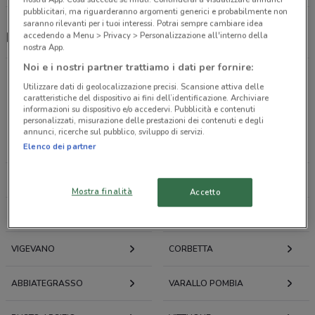
pubblicitari, ma riguarderanno argomenti generici e probabilmente non
saranno rilevanti per i tuoi interessi. Potrai sempre cambiare idea
Motoabbigliamento, offerte e negozi
accedendo a Menu > Privacy > Personalizzazione all'interno della
nostra App.
Noi e i nostri partner trattiamo i dati per fornire:
Utilizzare dati di geolocalizzazione precisi. Scansione attiva delle
caratteristiche del dispositivo ai fini dell’identificazione. Archiviare
Offerte volantini e cataloghi per città nelle vicinanze
informazioni su dispositivo e/o accedervi. Pubblicità e contenuti
personalizzati, misurazione delle prestazioni dei contenuti e degli
annunci, ricerche sul pubblico, sviluppo di servizi.
NOVARA
TRECATE
Elenco dei partner
CÀSTANO PRIMO
LONATE POZZOLO
Mostra finalità
Accetto
VERCELLI
MAGENTA
VIGEVANO
CORBETTA
ABBIATEGRASSO
VARALLO POMBIA