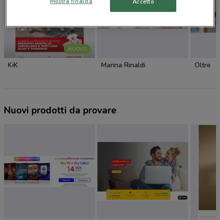
Mostra finalità
Accetto
NUOVO
KiK
Marina Rinaldi
Oltre
Nuovi prodotti da provare