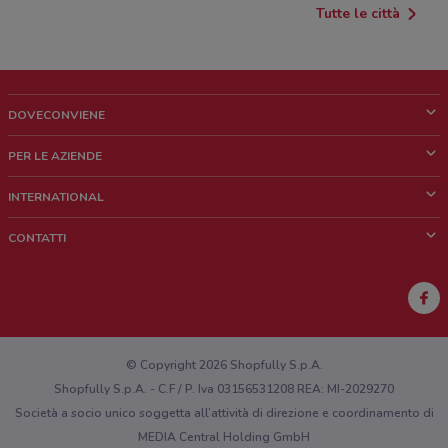
Tutte le città
DOVECONVIENE
Cos'è DoveConviene
PER LE AZIENDE
Chi siamo
Cosa facciamo
INTERNATIONAL
News e media
Richieste commerciali e marketing
Brazil
CONTATTI
Lavora con noi
Mexico
Segnalazione punto vendita
France
Segnalazione Volantino
Australia
Hai un malfunzionamento sul web o sull'app?
New Zealand
© Copyright 2026 Shopfully S.p.A.
Shopfully S.p.A. - C.F / P. Iva 03156531208 REA: MI-2029270
Società a socio unico soggetta all’attività di direzione e coordinamento di
MEDIA Central Holding GmbH