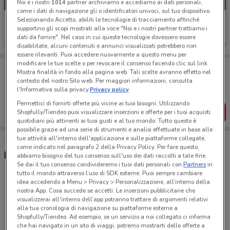
Noi e i nostri
1014
partner archiviamo e accediamo ai dati personali,
come i dati di navigazione gli o identificatori univoci, sul tuo dispositivo.
Selezionando Accetto, abiliti le tecnologie di tracciamento affinché
Maver
supportino gli scopi mostrati alla voce "Noi e i nostri partner trattiamo i
dati da fornire". Nel caso in cui queste tecnologie dovessero essere
Scade il 31/12
1.1 km
disabilitate, alcuni contenuti e annunci visualizzati potrebbero non
essere rilevanti. Puoi accedere nuovamente a questo menu per
modificare le tue scelte o per revocare il consenso facendo clic sul link
Porta DoveConviene sempre con te!
Mostra finalità in fondo alla pagina web. Tali scelte avranno effetto nel
Puoi trovare le migliori offerte dei negozi vicino a te,
contesto del nostro Sito web. Per maggiori informazioni, consulta
salvarle e creare la tua lista del risparmio, comodamente
l'Informativa sulla privacy.
Privacy policy
dal tuo cellulare.
Permettici di fornirti offerte più vicine ai tuoi bisogni: Utilizzando
SCARICA L’APP
Shopfully/Tiendeo puoi visualizzare inserzioni e offerte per i tuoi acquisti
quotidiani più attinenti ai tuoi gusti e al tuo mondo. Tutto questo è
possibile grazie ad una serie di strumenti e analisi effettuate in base alle
tue attività all'interno dell'applicazione e sulle piattaforme collegate,
come indicato nel paragrafo 2 della Privacy Policy. Per fare questo,
Negozi Maver a Novara
abbiamo bisogno del tuo consenso sull'uso dei dati raccolti a tale fine.
Se dai il tuo consenso condivideremo i tuoi dati personali con
Partners
in
tutto il mondo attraverso l’uso di SDK esterne. Puoi sempre cambiare
idea accedendo a Menu > Privacy > Personalizzazione, all’interno della
Viale Giulio Cesare N. 184/b Novara
nostra App. Cosa succede se accetti: Le inserzioni pubblicitarie che
1.1 km
visualizzerai all'interno dell’app potranno trattare di argomenti relativi
alla tua cronologia di navigazione su piattaforme esterne a
Shopfully/Tiendeo. Ad esempio, se un servizio a noi collegato ci informa
Corso Della Vittoria N. 51/a Novara
che hai navigato in un sito di viaggi, potremo mostrarti delle offerte a