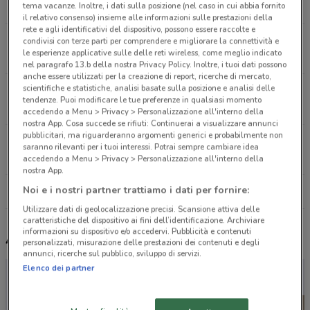
1.4 km
tema vacanze. Inoltre, i dati sulla posizione (nel caso in cui abbia fornito
il relativo consenso) insieme alle informazioni sulle prestazioni della
rete e agli identificativi del dispositivo, possono essere raccolte e
Corso Trieste N. 80/a Novara
condivisi con terze parti per comprendere e migliorare la connettività e
le esperienze applicative sulle delle reti wireless, come meglio indicato
2.2 km
nel paragrafo 13.b della nostra Privacy Policy. Inoltre, i tuoi dati possono
anche essere utilizzati per la creazione di report, ricerche di mercato,
scientifiche e statistiche, analisi basate sulla posizione e analisi delle
Piazza S.maurizio N. 20 Cuggiono
tendenze. Puoi modificare le tue preferenze in qualsiasi momento
17 km
accedendo a Menu > Privacy > Personalizzazione all'interno della
nostra App. Cosa succede se rifiuti: Continuerai a visualizzare annunci
pubblicitari, ma riguarderanno argomenti generici e probabilmente non
Via don minzoni nr.27 Oleggio
saranno rilevanti per i tuoi interessi. Potrai sempre cambiare idea
17 km
accedendo a Menu > Privacy > Personalizzazione all'interno della
nostra App.
Noi e i nostri partner trattiamo i dati per fornire:
Tutti i negozi Maver
Utilizzare dati di geolocalizzazione precisi. Scansione attiva delle
caratteristiche del dispositivo ai fini dell’identificazione. Archiviare
informazioni su dispositivo e/o accedervi. Pubblicità e contenuti
Altri volantini nelle vicinanze
personalizzati, misurazione delle prestazioni dei contenuti e degli
annunci, ricerche sul pubblico, sviluppo di servizi.
Elenco dei partner