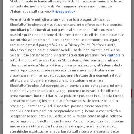
Mostra finalità in fondo alla pagina web. Tali scelte avranno effetto nel
contesto del nostro Sito web. Per maggiori informazioni, consulta
l'Informativa sulla privacy.
Privacy policy
Permettici di fornirti offerte più vicine ai tuoi bisogni: Utilizzando
Ci dispiace, al momento non abbiamo pubblicato
Shopfully/Tiendeo puoi visualizzare inserzioni e offerte per i tuoi acquisti
quotidiani più attinenti ai tuoi gusti e al tuo mondo. Tutto questo è
volantini nella tua zona. Riprova più tardi.
possibile grazie ad una serie di strumenti e analisi effettuate in base alle
tue attività all'interno dell'applicazione e sulle piattaforme collegate,
come indicato nel paragrafo 2 della Privacy Policy. Per fare questo,
abbiamo bisogno del tuo consenso sull'uso dei dati raccolti a tale fine.
Se dai il tuo consenso condivideremo i tuoi dati personali con
Partners
in
tutto il mondo attraverso l’uso di SDK esterne. Puoi sempre cambiare
idea accedendo a Menu > Privacy > Personalizzazione, all’interno della
Porta DoveConviene sempre con te!
nostra App. Cosa succede se accetti: Le inserzioni pubblicitarie che
Puoi trovare le migliori offerte dei negozi vicino a te,
visualizzerai all'interno dell’app potranno trattare di argomenti relativi
salvarle e creare la tua lista del risparmio, comodamente
alla tua cronologia di navigazione su piattaforme esterne a
dal tuo cellulare.
Shopfully/Tiendeo. Ad esempio, se un servizio a noi collegato ci informa
che hai navigato in un sito di viaggi, potremo mostrarti delle offerte a
SCARICA L’APP
tema vacanze. Inoltre, i dati sulla posizione (nel caso in cui abbia fornito
il relativo consenso) insieme alle informazioni sulle prestazioni della
rete e agli identificativi del dispositivo, possono essere raccolte e
condivisi con terze parti per comprendere e migliorare la connettività e
le esperienze applicative sulle delle reti wireless, come meglio indicato
Negozi Linear a Novara
nel paragrafo 13.b della nostra Privacy Policy. Inoltre, i tuoi dati possono
anche essere utilizzati per la creazione di report, ricerche di mercato,
scientifiche e statistiche, analisi basate sulla posizione e analisi delle