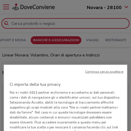
Novara - 28100
SPORT E MODA
BANCHE E ASSICURAZIONI
VIAGGI
RISTORANTI
Linear Novara: Volantino, Orari di apertura e Indirizzi
Ultime offerte del volantino Linear
Continua senza accettare
Ci importa della tua privacy
Noi e i nostri
1012
partner archiviamo e accediamo ai dati personali,
come i dati di navigazione gli o identificatori univoci, sul tuo dispositivo.
Selezionando Accetto, abiliti le tecnologie di tracciamento affinché
supportino gli scopi mostrati alla voce "Noi e i nostri partner trattiamo i
dati da fornire". Nel caso in cui queste tecnologie dovessero essere
disabilitate, alcuni contenuti e annunci visualizzati potrebbero non
essere rilevanti. Puoi accedere nuovamente a questo menu per
modificare le tue scelte o per revocare il consenso facendo clic sul link