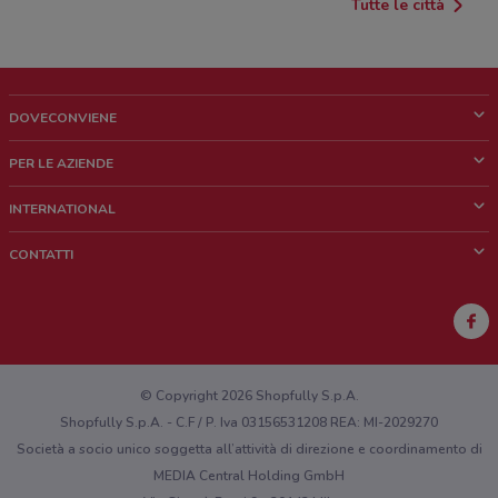
Tutte le città
DOVECONVIENE
Cos'è DoveConviene
PER LE AZIENDE
Chi siamo
Cosa facciamo
INTERNATIONAL
News e media
Richieste commerciali e marketing
Brazil
CONTATTI
Lavora con noi
Mexico
Segnalazione punto vendita
France
Segnalazione Volantino
Australia
Hai un malfunzionamento sul web o sull'app?
New Zealand
© Copyright 2026 Shopfully S.p.A.
Shopfully S.p.A. - C.F / P. Iva 03156531208 REA: MI-2029270
Società a socio unico soggetta all’attività di direzione e coordinamento di
MEDIA Central Holding GmbH