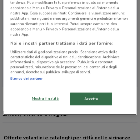
tendenze. Puoi modificare le tue preferenze in qualsiasi momento
accedendo a Menu > Privacy > Personalizzazione all'interno della
nostra App. Cosa succede se rifiuti: Continuerai a visualizzare annunci
pubblicitari, ma riguarderanno argomenti generici e probabilmente non
saranno rilevanti per i tuoi interessi. Potrai sempre cambiare idea
accedendo a Menu > Privacy > Personalizzazione all'interno della
nostra App.
Noi e i nostri partner trattiamo i dati per fornire:
Utilizzare dati di geolocalizzazione precisi. Scansione attiva delle
caratteristiche del dispositivo ai fini dell’identificazione. Archiviare
informazioni su dispositivo e/o accedervi. Pubblicità e contenuti
personalizzati, misurazione delle prestazioni dei contenuti e degli
Non ci sono negozi nelle vicinanze
annunci, ricerche sul pubblico, sviluppo di servizi.
Elenco dei partner
Mostra finalità
Accetto
Linear, offerte e negozi
Offerte volantini e cataloghi per città nelle vicinanze