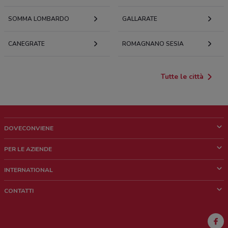
SOMMA LOMBARDO
GALLARATE
CANEGRATE
ROMAGNANO SESIA
Tutte le città
DOVECONVIENE
Cos'è DoveConviene
PER LE AZIENDE
Chi siamo
Cosa facciamo
INTERNATIONAL
News e media
Richieste commerciali e marketing
Brazil
CONTATTI
Lavora con noi
Mexico
Segnalazione punto vendita
France
Segnalazione Volantino