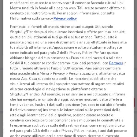
modificare le tue scelte o per revocare il consenso facendo clic sul link
Mostra finalità in fondo alla pagina web. Tali scelte avranno effetto nel
contesto del nostro Sito web. Per maggiori informazioni, consulta
l'Informativa sulla privacy.
Privacy policy
Permettici di fornirti offerte più vicine ai tuoi bisogni: Utilizzando
Ci dispiace, al momento non abbiamo pubblicato
Shopfully/Tiendeo puoi visualizzare inserzioni e offerte per i tuoi acquisti
quotidiani più attinenti ai tuoi gusti e al tuo mondo. Tutto questo è
volantini nella tua zona. Riprova più tardi.
possibile grazie ad una serie di strumenti e analisi effettuate in base alle
tue attività all'interno dell'applicazione e sulle piattaforme collegate,
come indicato nel paragrafo 2 della Privacy Policy. Per fare questo,
abbiamo bisogno del tuo consenso sull'uso dei dati raccolti a tale fine.
Se dai il tuo consenso condivideremo i tuoi dati personali con
Partners
in
tutto il mondo attraverso l’uso di SDK esterne. Puoi sempre cambiare
idea accedendo a Menu > Privacy > Personalizzazione, all’interno della
Porta DoveConviene sempre con te!
nostra App. Cosa succede se accetti: Le inserzioni pubblicitarie che
Puoi trovare le migliori offerte dei negozi vicino a te,
visualizzerai all'interno dell’app potranno trattare di argomenti relativi
salvarle e creare la tua lista del risparmio, comodamente
alla tua cronologia di navigazione su piattaforme esterne a
dal tuo cellulare.
Shopfully/Tiendeo. Ad esempio, se un servizio a noi collegato ci informa
che hai navigato in un sito di viaggi, potremo mostrarti delle offerte a
SCARICA L’APP
tema vacanze. Inoltre, i dati sulla posizione (nel caso in cui abbia fornito
il relativo consenso) insieme alle informazioni sulle prestazioni della
rete e agli identificativi del dispositivo, possono essere raccolte e
condivisi con terze parti per comprendere e migliorare la connettività e
Negozi Gruppo Bancario Cooperativo Iccrea a
le esperienze applicative sulle delle reti wireless, come meglio indicato
Novara
nel paragrafo 13.b della nostra Privacy Policy. Inoltre, i tuoi dati possono
anche essere utilizzati per la creazione di report, ricerche di mercato,