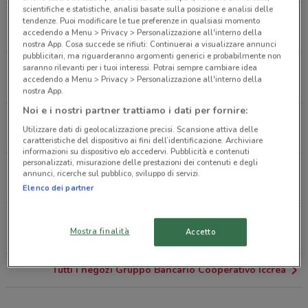
scientifiche e statistiche, analisi basate sulla posizione e analisi delle
Via Dei Mille, 4 Busto Garolfo
tendenze. Puoi modificare le tue preferenze in qualsiasi momento
accedendo a Menu > Privacy > Personalizzazione all'interno della
21.9 km
nostra App. Cosa succede se rifiuti: Continuerai a visualizzare annunci
pubblicitari, ma riguarderanno argomenti generici e probabilmente non
saranno rilevanti per i tuoi interessi. Potrai sempre cambiare idea
Via Alessandro Manzoni, 50 Busto Garolfo
accedendo a Menu > Privacy > Personalizzazione all'interno della
23.3 km
CHIUSO
nostra App.
Noi e i nostri partner trattiamo i dati per fornire:
Via Xxv Aprile, 41 Dairago
Utilizzare dati di geolocalizzazione precisi. Scansione attiva delle
23.4 km
caratteristiche del dispositivo ai fini dell’identificazione. Archiviare
informazioni su dispositivo e/o accedervi. Pubblicità e contenuti
personalizzati, misurazione delle prestazioni dei contenuti e degli
Via Pier Candido Decembrio, 33 Vigevano
annunci, ricerche sul pubblico, sviluppo di servizi.
23.6 km
Elenco dei partner
Via Roma, 18 Samarate
Mostra finalità
Accetto
24 km
Tutti i negozi Gruppo Bancario Cooperativo Iccrea