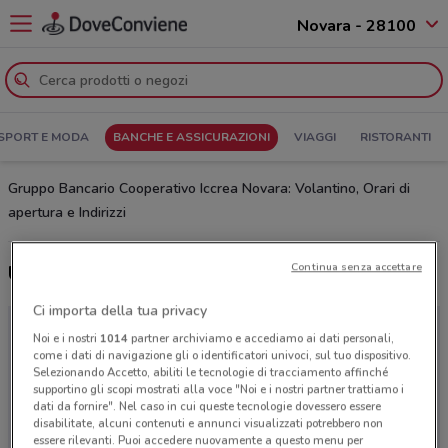
Novara - 28100
SPORT E MODA
BANCHE E ASSICURAZIONI
VIAGGI
RISTORANTI
Gruppo Bancario Cooperativo Iccrea Novara: Volantino, Orari di
apertura e Indirizzi
Continua senza accettare
Ultime offerte del volantino Gruppo Bancario Cooperativo Iccrea
Ci importa della tua privacy
Noi e i nostri
1014
partner archiviamo e accediamo ai dati personali,
come i dati di navigazione gli o identificatori univoci, sul tuo dispositivo.
Selezionando Accetto, abiliti le tecnologie di tracciamento affinché
supportino gli scopi mostrati alla voce "Noi e i nostri partner trattiamo i
dati da fornire". Nel caso in cui queste tecnologie dovessero essere
disabilitate, alcuni contenuti e annunci visualizzati potrebbero non
essere rilevanti. Puoi accedere nuovamente a questo menu per