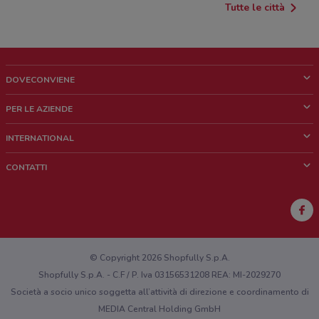
Tutte le città
DOVECONVIENE
Cos'è DoveConviene
PER LE AZIENDE
Chi siamo
Cosa facciamo
INTERNATIONAL
News e media
Richieste commerciali e marketing
Brazil
CONTATTI
Lavora con noi
Mexico
Segnalazione punto vendita
France
Segnalazione Volantino
Australia
Hai un malfunzionamento sul web o sull'app?
New Zealand
© Copyright 2026 Shopfully S.p.A.
Shopfully S.p.A. - C.F / P. Iva 03156531208 REA: MI-2029270
Società a socio unico soggetta all’attività di direzione e coordinamento di
MEDIA Central Holding GmbH