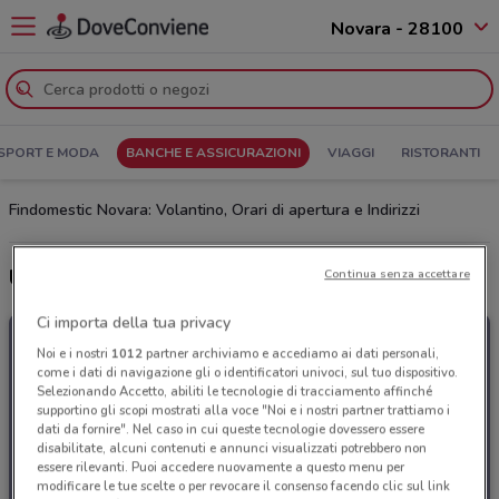
Novara - 28100
SPORT E MODA
BANCHE E ASSICURAZIONI
VIAGGI
RISTORANTI
Findomestic Novara: Volantino, Orari di apertura e Indirizzi
Ultime offerte del volantino Findomestic
Continua senza accettare
Ci importa della tua privacy
Noi e i nostri
1012
partner archiviamo e accediamo ai dati personali,
come i dati di navigazione gli o identificatori univoci, sul tuo dispositivo.
Selezionando Accetto, abiliti le tecnologie di tracciamento affinché
supportino gli scopi mostrati alla voce "Noi e i nostri partner trattiamo i
dati da fornire". Nel caso in cui queste tecnologie dovessero essere
disabilitate, alcuni contenuti e annunci visualizzati potrebbero non
essere rilevanti. Puoi accedere nuovamente a questo menu per
modificare le tue scelte o per revocare il consenso facendo clic sul link