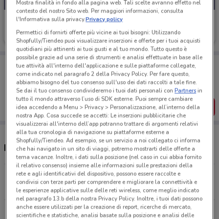
Mostra finalità in fondo alla pagina web. Tali scelte avranno effetto nel
contesto del nostro Sito web. Per maggiori informazioni, consulta
l'Informativa sulla privacy.
Privacy policy
Findomestic
Permettici di fornirti offerte più vicine ai tuoi bisogni: Utilizzando
Scade il 03/09
798 m
Shopfully/Tiendeo puoi visualizzare inserzioni e offerte per i tuoi acquisti
quotidiani più attinenti ai tuoi gusti e al tuo mondo. Tutto questo è
possibile grazie ad una serie di strumenti e analisi effettuate in base alle
Porta DoveConviene sempre con te!
tue attività all'interno dell'applicazione e sulle piattaforme collegate,
Puoi trovare le migliori offerte dei negozi vicino a te,
come indicato nel paragrafo 2 della Privacy Policy. Per fare questo,
salvarle e creare la tua lista del risparmio, comodamente
abbiamo bisogno del tuo consenso sull'uso dei dati raccolti a tale fine.
dal tuo cellulare.
Se dai il tuo consenso condivideremo i tuoi dati personali con
Partners
in
tutto il mondo attraverso l’uso di SDK esterne. Puoi sempre cambiare
SCARICA L’APP
idea accedendo a Menu > Privacy > Personalizzazione, all’interno della
nostra App. Cosa succede se accetti: Le inserzioni pubblicitarie che
visualizzerai all'interno dell’app potranno trattare di argomenti relativi
alla tua cronologia di navigazione su piattaforme esterne a
Shopfully/Tiendeo. Ad esempio, se un servizio a noi collegato ci informa
Negozi Findomestic a Novara
che hai navigato in un sito di viaggi, potremo mostrarti delle offerte a
tema vacanze. Inoltre, i dati sulla posizione (nel caso in cui abbia fornito
il relativo consenso) insieme alle informazioni sulle prestazioni della
rete e agli identificativi del dispositivo, possono essere raccolte e
Via Costa, 24 Novara
condivisi con terze parti per comprendere e migliorare la connettività e
797 m
CHIUSO
le esperienze applicative sulle delle reti wireless, come meglio indicato
nel paragrafo 13.b della nostra Privacy Policy. Inoltre, i tuoi dati possono
anche essere utilizzati per la creazione di report, ricerche di mercato,
Via G. Garibaldi, 52/54 Magenta
scientifiche e statistiche, analisi basate sulla posizione e analisi delle