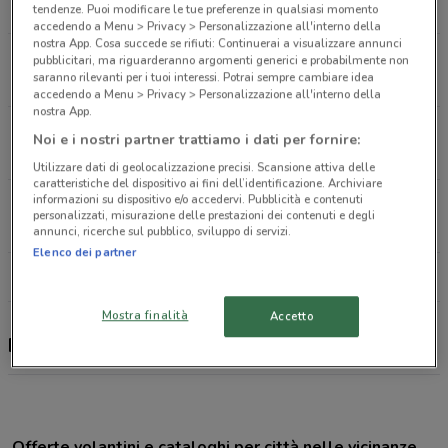
20.8 km
APERTO
tendenze. Puoi modificare le tue preferenze in qualsiasi momento
accedendo a Menu > Privacy > Personalizzazione all'interno della
nostra App. Cosa succede se rifiuti: Continuerai a visualizzare annunci
Via Giuseppe Paggi, 74 Vercelli
pubblicitari, ma riguarderanno argomenti generici e probabilmente non
saranno rilevanti per i tuoi interessi. Potrai sempre cambiare idea
21.1 km
CHIUSO
accedendo a Menu > Privacy > Personalizzazione all'interno della
nostra App.
Corso Genova, 2/B Vigevano
Noi e i nostri partner trattiamo i dati per fornire:
23.3 km
APERTO
Utilizzare dati di geolocalizzazione precisi. Scansione attiva delle
caratteristiche del dispositivo ai fini dell’identificazione. Archiviare
informazioni su dispositivo e/o accedervi. Pubblicità e contenuti
Via Ercole Ferrario, 27 Gallarate
personalizzati, misurazione delle prestazioni dei contenuti e degli
26.6 km
APERTO
annunci, ricerche sul pubblico, sviluppo di servizi.
Elenco dei partner
Tutti i negozi Findomestic
Mostra finalità
Accetto
Findomestic, offerte e negozi
Offerte volantini e cataloghi per città nelle vicinanze