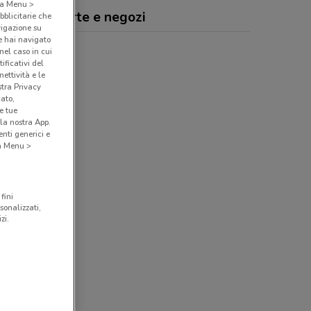
o a Menu >
abella, offerte e negozi
bblicitarie che
vigazione su
e hai navigato
(nel caso in cui
ificativi del
ettività e le
stra Privacy
cato,
e tue
la nostra App.
nti generici e
 a Menu >
fini
sonalizzati,
zi.