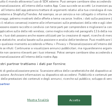
tutto il mondo attraverso l’uso di SDK esterne. Puoi sempre cambiare idea accedend
Dor
rsonalizzazione, all’interno della nostra App. Cosa succede se accetti: Le inserzioni pu
i all'interno dell’app potranno trattare di argomenti relativi alla tua cronologia di na
esterne a Shopfully/Tiendeo. Ad esempio, se un servizio a noi collegato ci informa ch
i viaggi, potremo mostrarti delle offerte a tema vacanze. Inoltre, i dati sulla posizione 
o il relativo consenso) insieme alle informazioni sulle prestazioni della rete e agli ident
 possono essere raccolte e condivisi con terze parti per comprendere e migliorare la conn
pplicative sulle delle reti wireless, come meglio indicato nel paragrafo 13.b della no
re, i tuoi dati possono anche essere utilizzati per la creazione di report, ricerche di mer
 e statistiche, analisi basate sulla posizione e analisi delle tendenze. Puoi modificare l
in qualsiasi momento accedendo a Menu > Privacy > Personalizzazione all'interno del
 se rifiuti: Continuerai a visualizzare annunci pubblicitari, ma riguarderanno argome
te non saranno rilevanti per i tuoi interessi. Potrai sempre cambiare idea accedendo
rsonalizzazione all'interno della nostra App.
stri partner trattiamo i dati per fornire:
20.5 km
ti di geolocalizzazione precisi. Scansione attiva delle caratteristiche del dispositivo ai 
icazione. Archiviare informazioni su dispositivo e/o accedervi. Pubblicità e contenuti per
delle prestazioni dei contenuti e degli annunci, ricerche sul pubblico, sviluppo di servi
cinanze
partner
CÀSTANO PRIMO
LONATE POZZOLO
Mostra finalità
Accetto
VIGEVANO
CORBETTA