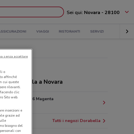
Sei qui:
Novara - 28100
ASSICURAZIONI
VIAGGI
RISTORANTI
SERVIZI
ua senza accettare
li o
nto affinché
ozi Dorabella a Novara
in cui queste
ere rilevanti.
 facendo clic
ro Sito web.
Via Roma, 96 Magenta
20.5 km
are inserzioni e
bile grazie ad
Tutti i negozi Dorabella
sulle
amo bisogno del
 personali con