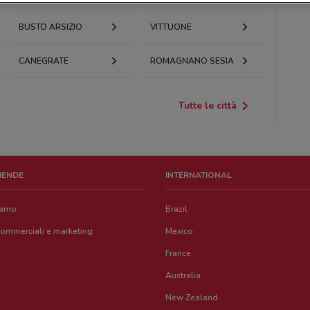
BUSTO ARSIZIO
VITTUONE
CANEGRATE
ROMAGNANO SESIA
Tutte le città
ZIENDE
INTERNATIONAL
iamo
Brazil
commerciali e marketing
Mexico
France
Australia
New Zealand