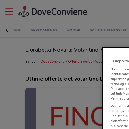
BRICOLAGE
ARREDAMENTO
MOTORI
SALUTE E BENESSERE
Dorabella Novara: Volantino, Orari di aper
Ci importa
Sei qui:
DoveConviene
Offerte Sport e Moda a Novara
Nego
Noi e i nostr
identificato
Ultime offerte del volantino Dorabella
supportino g
tecnologie d
Puoi accede
sul link Mos
Per maggiori
Permettici d
offerte per 
una serie di
piattaforme 
tuo consenso