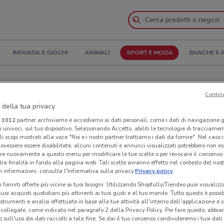
INFANZIA E GIOCHI
ANIMALI
SPORT E MODA
BANCHE E 
tura e Indirizzi
Contin
 della tua privacy
zi Dorabella a Novara
i
1012
partner archiviamo e accediamo ai dati personali, come i dati di navigazione g
ri univoci, sul tuo dispositivo. Selezionando Accetto, abiliti le tecnologie di tracciame
Neg
li scopi mostrati alla voce "Noi e i nostri partner trattiamo i dati da fornire". Nel caso 
ovessero essere disabilitate, alcuni contenuti e annunci visualizzati potrebbero non ess
re nuovamente a questo menu per modificare le tue scelte o per revocare il consenso
tra finalità in fondo alla pagina web. Tali scelte avranno effetto nel contesto del nost
 informazioni, consulta l'Informativa sulla privacy.
Privacy policy
i fornirti offerte più vicine ai tuoi bisogni: Utilizzando Shopfully/Tiendeo puoi visualizz
i tuoi acquisti quotidiani più attinenti ai tuoi gusti e al tuo mondo. Tutto questo è possi
 strumenti e analisi effettuate in base alle tue attività all'interno dell'applicazione e 
collegate, come indicato nel paragrafo 2 della Privacy Policy. Per fare questo, abbi
 sull'uso dei dati raccolti a tale fine. Se dai il tuo consenso condivideremo i tuoi dati