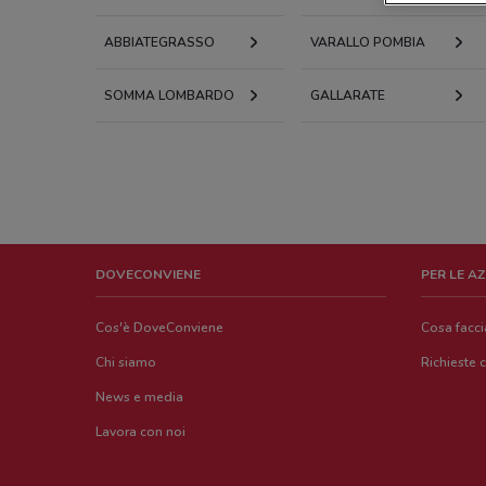
ABBIATEGRASSO
VARALLO POMBIA
SOMMA LOMBARDO
GALLARATE
DOVECONVIENE
PER LE A
Cos'è DoveConviene
Cosa facc
Chi siamo
Richieste 
News e media
Lavora con noi