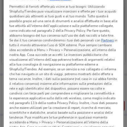
Permettici di fornirti offerte più vicine ai tuoi bisogni: Utilizzando
Shopfully/Tiendeo puoi visualizzare inserzioni e offerte per i tuoi acquisti
quotidiani più attinenti ai tuoi gusti e al tuo mondo. Tutto questo è
possibile grazie ad una serie di strumenti e analisi effettuate in base alle
tue attività all'interno dell'applicazione e sulle piattaforme collegate,
come indicato nel paragrafo 2 della Privacy Policy. Per fare questo,
abbiamo bisogno del tuo consenso sull'uso dei dati raccolti a tale fine.
Se dai il tuo consenso condivideremo i tuoi dati personali con
Partners
in
tutto il mondo attraverso l’uso di SDK esterne. Puoi sempre cambiare
idea accedendo a Menu > Privacy > Personalizzazione, all’interno della
Conforama
Conforama
nostra App. Cosa succede se accetti: Le inserzioni pubblicitarie che
visualizzerai all'interno dell’app potranno trattare di argomenti relativi
Scade il 31/08
26 km
Scade il 31/08
26 km
alla tua cronologia di navigazione su piattaforme esterne a
Shopfully/Tiendeo. Ad esempio, se un servizio a noi collegato ci informa
che hai navigato in un sito di viaggi, potremo mostrarti delle offerte a
tema vacanze. Inoltre, i dati sulla posizione (nel caso in cui abbia fornito
Porta DoveConviene sempre con te!
il relativo consenso) insieme alle informazioni sulle prestazioni della
Puoi trovare le migliori offerte dei negozi vicino a te,
rete e agli identificativi del dispositivo, possono essere raccolte e
salvarle e creare la tua lista del risparmio, comodamente
condivisi con terze parti per comprendere e migliorare la connettività e
dal tuo cellulare.
le esperienze applicative sulle delle reti wireless, come meglio indicato
nel paragrafo 13.b della nostra Privacy Policy. Inoltre, i tuoi dati possono
SCARICA L’APP
anche essere utilizzati per la creazione di report, ricerche di mercato,
scientifiche e statistiche, analisi basate sulla posizione e analisi delle
tendenze. Puoi modificare le tue preferenze in qualsiasi momento
accedendo a Menu > Privacy > Personalizzazione all'interno della