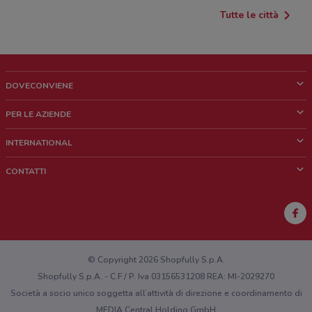
Tutte le città
DOVECONVIENE
Cos'è DoveConviene
PER LE AZIENDE
Chi siamo
Cosa facciamo
INTERNATIONAL
News e media
Richieste commerciali e marketing
Brazil
CONTATTI
Lavora con noi
Mexico
Segnalazione punto vendita
France
Segnalazione Volantino
Australia
Hai un malfunzionamento sul web o sull'app?
New Zealand
© Copyright 2026 Shopfully S.p.A.
Shopfully S.p.A. - C.F / P. Iva 03156531208 REA: MI-2029270
Società a socio unico soggetta all’attività di direzione e coordinamento di
MEDIA Central Holding GmbH