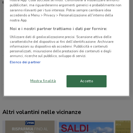
nostra App. Cosa succede se rifiuti: Continuerai a visualizzare annunci
Orari Conforama e orari
pubblicitari, ma riguarderanno argomenti generici e probabilmente non
saranno rilevanti per i tuoi interessi. Potrai sempre cambiare idea
accedendo a Menu > Privacy > Personalizzazione all'interno della
Via Solferino, 3 Busto Arsizio
nostra App.
26 km
APERTO
Noi e i nostri partner trattiamo i dati per fornire:
Utilizzare dati di geolocalizzazione precisi. Scansione attiva delle
Via Sempione, 72 Vergiate
caratteristiche del dispositivo ai fini dell’identificazione. Archiviare
informazioni su dispositivo e/o accedervi. Pubblicità e contenuti
30.8 km
APERTO
personalizzati, misurazione delle prestazioni dei contenuti e degli
annunci, ricerche sul pubblico, sviluppo di servizi.
Elenco dei partner
Viale Cristoforo Colombo, 18 Trezzano Sul
Naviglio
35.4 km
APERTO
Mostra finalità
Accetto
Tutti i negozi Conforama
Altri volantini nelle vicinanze