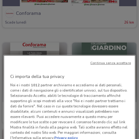
Conforama
Scade lunedì
26 km
Continua senza accettare
Ci importa della tua privacy
Noi e i nostri
1012
partner archiviamo e accediamo ai dati personali,
come i dati di navigazione gli o identificatori univoci, sul tuo dispositivo.
Selezionando Accetto, abiliti le tecnologie di tracciamento affinché
supportino gli scopi mostrati alla voce "Noi e i nostri partner trattiamo i
dati da fornire". Nel caso in cui queste tecnologie dovessero essere
Conforama
Conforama
disabilitate, alcuni contenuti e annunci visualizzati potrebbero non
essere rilevanti. Puoi accedere nuovamente a questo menu per
Scade il 30/09
26 km
Scade il 31/08
26 km
modificare le tue scelte o per revocare il consenso facendo clic sul link
Mostra finalità in fondo alla pagina web. Tali scelte avranno effetto nel
contesto del nostro Sito web. Per maggiori informazioni, consulta
l'Informativa sulla privacy.
Privacy policy