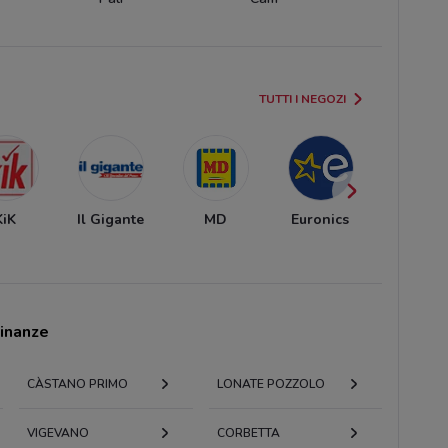
TUTTI I NEGOZI
KiK
Il Gigante
MD
Euronics
Carrefo
Marke
cinanze
CÀSTANO PRIMO
LONATE POZZOLO
VIGEVANO
CORBETTA