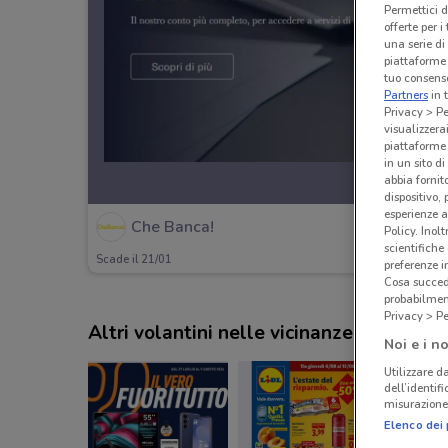
Permettici d
offerte per 
una serie di
piattaforme 
tuo consenso
Partners
in 
Privacy > Pe
visualizzera
piattaforme 
in un sito d
abbia fornit
dispositivo,
esperienze a
Che Banca!
Policy. Inolt
scientifiche
Scade il 21/01
preferenze 
Cosa succede
probabilmen
Privacy > Pe
Altri volantini nelle vicinanze
Noi e i no
Utilizzare da
dell’identif
misurazione 
Elenco dei 