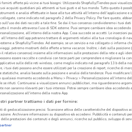
i fornirti offerte più vicine ai tuoi bisogni: Utilizzando Shopfully/Tiendeo puoi visualizz
i tuoi acquisti quotidiani più attinenti ai tuoi gusti e al tuo mondo. Tutto questo è possi
 strumenti e analisi effettuate in base alle tue attività all'interno dell'applicazione e 
collegate, come indicato nel paragrafo 2 della Privacy Policy. Per fare questo, abbi
 sull'uso dei dati raccolti a tale fine. Se dai il tuo consenso condivideremo i tuoi dati
tutto il mondo attraverso l’uso di SDK esterne. Puoi sempre cambiare idea accedend
rsonalizzazione, all’interno della nostra App. Cosa succede se accetti: Le inserzioni pu
i all'interno dell’app potranno trattare di argomenti relativi alla tua cronologia di na
esterne a Shopfully/Tiendeo. Ad esempio, se un servizio a noi collegato ci informa ch
i viaggi, potremo mostrarti delle offerte a tema vacanze. Inoltre, i dati sulla posizione 
Che
o il relativo consenso) insieme alle informazioni sulle prestazioni della rete e agli ident
 possono essere raccolte e condivisi con terze parti per comprendere e migliorare la conn
pplicative sulle delle reti wireless, come meglio indicato nel paragrafo 13.b della no
re, i tuoi dati possono anche essere utilizzati per la creazione di report, ricerche di mer
 e statistiche, analisi basate sulla posizione e analisi delle tendenze. Puoi modificare l
717 m
in qualsiasi momento accedendo a Menu > Privacy > Personalizzazione all'interno del
 se rifiuti: Continuerai a visualizzare annunci pubblicitari, ma riguarderanno argome
te non saranno rilevanti per i tuoi interessi. Potrai sempre cambiare idea accedendo
rsonalizzazione all'interno della nostra App.
stri partner trattiamo i dati per fornire:
ti di geolocalizzazione precisi. Scansione attiva delle caratteristiche del dispositivo ai 
icazione. Archiviare informazioni su dispositivo e/o accedervi. Pubblicità e contenuti per
delle prestazioni dei contenuti e degli annunci, ricerche sul pubblico, sviluppo di servi
partner