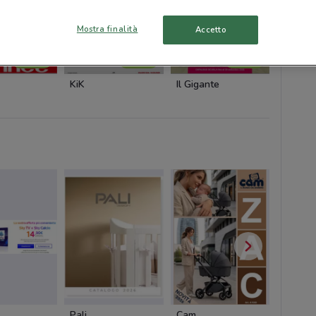
Mostra finalità
Accetto
NUOVO
NUOVO
NUOVO
KiK
Il Gigante
MD
Pali
Cam
Cam