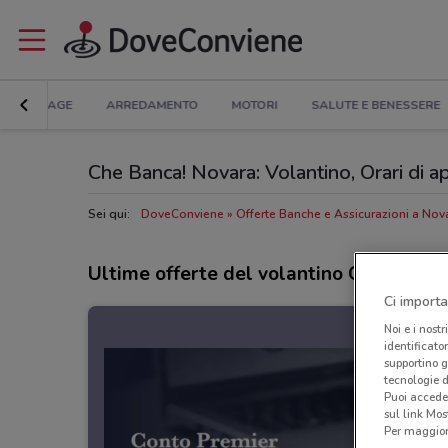
BRICOLAGE
ARREDAMENTO
MOTORI
SALUTE E BENESSERE
Che Banca! Novara: Volantino, Orari di ap
Sei qui:
DoveConviene
Offerte Banche e Assicurazioni a Nov
Ultime offerte del volantino Che Banca!
Ci importa
Noi e i nostr
identificato
supportino g
tecnologie d
Puoi accede
sul link Mos
Per maggiori