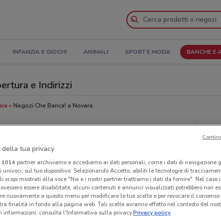
INFANZIA E GIOCHI
ANIMALI
SPORT E MODA
BANCHE E 
ertura e Indirizzi
ara
Negozi Che Banca! a Novara
Neg
Contin
 della tua privacy
i
1014
partner archiviamo e accediamo ai dati personali, come i dati di navigazione g
ri univoci, sul tuo dispositivo. Selezionando Accetto, abiliti le tecnologie di tracciame
li scopi mostrati alla voce "Noi e i nostri partner trattiamo i dati da fornire". Nel caso 
ovessero essere disabilitate, alcuni contenuti e annunci visualizzati potrebbero non ess
re nuovamente a questo menu per modificare le tue scelte o per revocare il consenso
tra finalità in fondo alla pagina web. Tali scelte avranno effetto nel contesto del nost
 informazioni, consulta l'Informativa sulla privacy.
Privacy policy