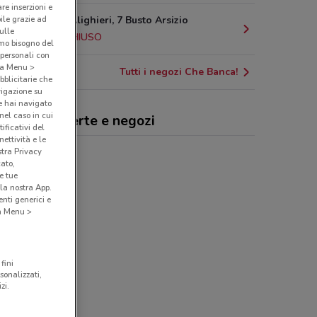
are inserzioni e
Via Dante Alighieri, 7 Busto Arsizio
bile grazie ad
sulle
25.5 km
CHIUSO
amo bisogno del
 personali con
o a Menu >
Tutti i negozi Che Banca!
bblicitarie che
vigazione su
e hai navigato
(nel caso in cui
 Banca!, offerte e negozi
ificativi del
ettività e le
stra Privacy
cato,
e tue
la nostra App.
nti generici e
 a Menu >
fini
sonalizzati,
zi.