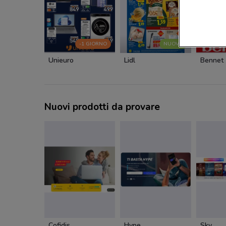
-1 GIORNO
NUOVO
Unieuro
Lidl
Bennet
Nuovi prodotti da provare
Cofidis
Hype
Sky