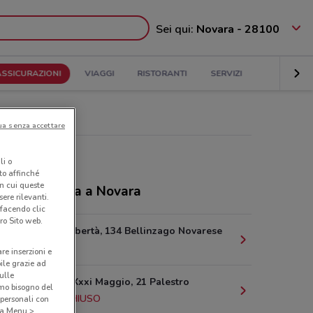
Sei qui:
Novara - 28100
ASSICURAZIONI
VIAGGI
RISTORANTI
SERVIZI
ua senza accettare
li o
nto affinché
in cui queste
ozi Cattolica a Novara
ere rilevanti.
 facendo clic
ro Sito web.
Via Della Libertà, 134 Bellinzago Novarese
14.1 km
are inserzioni e
bile grazie ad
sulle
Piazza Xxx Xxxi Maggio, 21 Palestro
amo bisogno del
17.3 km
CHIUSO
 personali con
o a Menu >