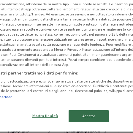
rsonalizzazione, all’interno della nostra App. Cosa succede se accetti: Le inserzioni pu
i all'interno dell’app potranno trattare di argomenti relativi alla tua cronologia di na
esterne a Shopfully/Tiendeo. Ad esempio, se un servizio a noi collegato ci informa ch
i viaggi, potremo mostrarti delle offerte a tema vacanze. Inoltre, i dati sulla posizione 
o il relativo consenso) insieme alle informazioni sulle prestazioni della rete e agli ident
 possono essere raccolte e condivisi con terze parti per comprendere e migliorare la conn
ato volantini nella tua zona. Riprova più tardi.
pplicative sulle delle reti wireless, come meglio indicato nel paragrafo 13.b della no
re, i tuoi dati possono anche essere utilizzati per la creazione di report, ricerche di mer
 e statistiche, analisi basate sulla posizione e analisi delle tendenze. Puoi modificare l
in qualsiasi momento accedendo a Menu > Privacy > Personalizzazione all'interno del
 se rifiuti: Continuerai a visualizzare annunci pubblicitari, ma riguarderanno argome
te non saranno rilevanti per i tuoi interessi. Potrai sempre cambiare idea accedendo
rsonalizzazione all'interno della nostra App.
cinanze
stri partner trattiamo i dati per fornire:
ti di geolocalizzazione precisi. Scansione attiva delle caratteristiche del dispositivo ai 
icazione. Archiviare informazioni su dispositivo e/o accedervi. Pubblicità e contenuti per
CÀSTANO PRIMO
LONATE POZZOLO
delle prestazioni dei contenuti e degli annunci, ricerche sul pubblico, sviluppo di servi
Cat
partner
VIGEVANO
CORBETTA
Mostra finalità
Accetto
BUSTO ARSIZIO
VITTUONE
CANEGRATE
ROMAGNANO SESIA