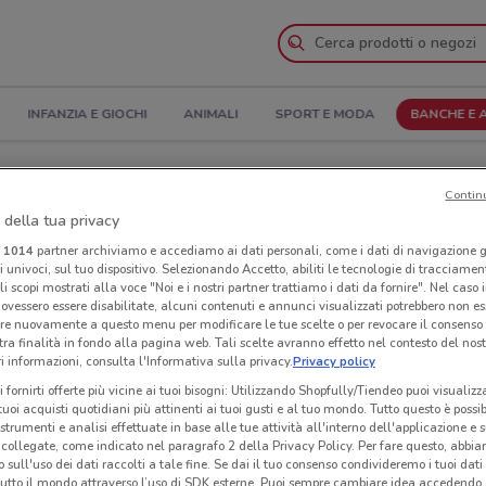
INFANZIA E GIOCHI
ANIMALI
SPORT E MODA
BANCHE E 
tura e Indirizzi
Contin
 della tua privacy
ara
Negozi Cattolica a Novara
i
1014
partner archiviamo e accediamo ai dati personali, come i dati di navigazione g
ri univoci, sul tuo dispositivo. Selezionando Accetto, abiliti le tecnologie di tracciame
li scopi mostrati alla voce "Noi e i nostri partner trattiamo i dati da fornire". Nel caso 
Neg
ovessero essere disabilitate, alcuni contenuti e annunci visualizzati potrebbero non ess
re nuovamente a questo menu per modificare le tue scelte o per revocare il consenso
tra finalità in fondo alla pagina web. Tali scelte avranno effetto nel contesto del nost
 informazioni, consulta l'Informativa sulla privacy.
Privacy policy
i fornirti offerte più vicine ai tuoi bisogni: Utilizzando Shopfully/Tiendeo puoi visualizz
i tuoi acquisti quotidiani più attinenti ai tuoi gusti e al tuo mondo. Tutto questo è possi
 strumenti e analisi effettuate in base alle tue attività all'interno dell'applicazione e 
collegate, come indicato nel paragrafo 2 della Privacy Policy. Per fare questo, abbi
 sull'uso dei dati raccolti a tale fine. Se dai il tuo consenso condivideremo i tuoi dati
tutto il mondo attraverso l’uso di SDK esterne. Puoi sempre cambiare idea accedend