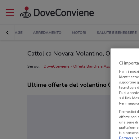
BRICOLAGE
ARREDAMENTO
MOTORI
SALUTE E BENESSERE
Cattolica Novara: Volantino, Orari di aper
Ci importa
Sei qui:
DoveConviene
Offerte Banche e Assicurazioni a Nov
Noi e i nostr
identificato
supportino g
Ultime offerte del volantino Cattolica
tecnologie d
Puoi accede
sul link Mos
Per maggiori
Permettici d
offerte per 
una serie di
piattaforme 
tuo consenso
Partners
in 