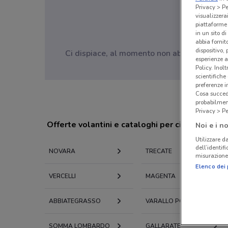
Privacy > Pe
visualizzera
piattaforme 
in un sito d
abbia fornit
dispositivo,
Ci dispiace, al momento non abbiamo pubblic
esperienze a
Policy. Inolt
scientifiche
preferenze 
Cosa succede
probabilmen
Privacy > Pe
Offerte volantini e cataloghi per città nelle vi
Noi e i no
Utilizzare da
dell’identif
NOVARA
TRECATE
misurazione 
Elenco dei 
VERCELLI
MAGENTA
ABBIATEGRASSO
VARALLO POMBIA
SOMMA LOMBARDO
GALLARATE