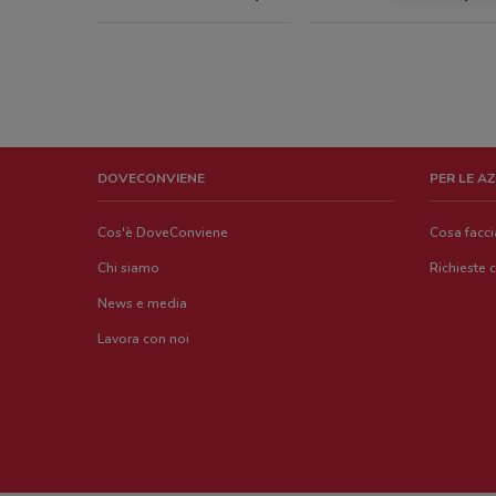
DOVECONVIENE
PER LE A
Cos'è DoveConviene
Cosa facc
Chi siamo
Richieste 
News e media
Lavora con noi