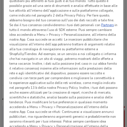
quotidiani più attinenti ai tuoi gusti e al tuo mondo. Tutto questo è
2.1 km
APERTO
possibile grazie ad una serie di strumenti e analisi effettuate in base alle
tue attività all'interno dell'applicazione e sulle piattaforme collegate,
come indicato nel paragrafo 2 della Privacy Policy. Per fare questo,
Corso Trieste, 77 A Novara
abbiamo bisogno del tuo consenso sull'uso dei dati raccolti a tale fine.
2.8 km
CHIUSO
Se dai il tuo consenso condivideremo i tuoi dati personali con
Partners
in
tutto il mondo attraverso l’uso di SDK esterne. Puoi sempre cambiare
idea accedendo a Menu > Privacy > Personalizzazione, all’interno della
Via Trieste, 87 Galliate
nostra App. Cosa succede se accetti: Le inserzioni pubblicitarie che
7.2 km
CHIUSO
visualizzerai all'interno dell’app potranno trattare di argomenti relativi
alla tua cronologia di navigazione su piattaforme esterne a
Shopfully/Tiendeo. Ad esempio, se un servizio a noi collegato ci informa
Via Verbano, 16 Oleggio
che hai navigato in un sito di viaggi, potremo mostrarti delle offerte a
tema vacanze. Inoltre, i dati sulla posizione (nel caso in cui abbia fornito
16.1 km
CHIUSO
il relativo consenso) insieme alle informazioni sulle prestazioni della
rete e agli identificativi del dispositivo, possono essere raccolte e
condivisi con terze parti per comprendere e migliorare la connettività e
Tutti i negozi Arcaplanet
le esperienze applicative sulle delle reti wireless, come meglio indicato
nel paragrafo 13.b della nostra Privacy Policy. Inoltre, i tuoi dati possono
anche essere utilizzati per la creazione di report, ricerche di mercato,
Altri volantini nelle vicinanze
scientifiche e statistiche, analisi basate sulla posizione e analisi delle
tendenze. Puoi modificare le tue preferenze in qualsiasi momento
accedendo a Menu > Privacy > Personalizzazione all'interno della
nostra App. Cosa succede se rifiuti: Continuerai a visualizzare annunci
pubblicitari, ma riguarderanno argomenti generici e probabilmente non
saranno rilevanti per i tuoi interessi. Potrai sempre cambiare idea
accedendo a Menu > Privacy > Personalizzazione all'interno della