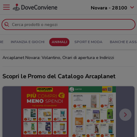
Novara - 28100
RE
INFANZIA E GIOCHI
ANIMALI
SPORT E MODA
BANCHE E ASS
Arcaplanet Novara: Volantino, Orari di apertura e Indirizzi
Scopri le Promo del Catalogo Arcaplanet