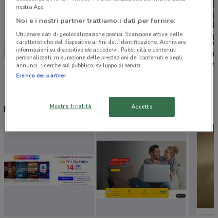
nostra App.
Noi e i nostri partner trattiamo i dati per fornire:
Utilizzare dati di geolocalizzazione precisi. Scansione attiva delle
caratteristiche del dispositivo ai fini dell’identificazione. Archiviare
SCADE OGGI
-3 GIORNI
informazioni su dispositivo e/o accedervi. Pubblicità e contenuti
personalizzati, misurazione delle prestazioni dei contenuti e degli
Unieuro
Lidl
Bennet
annunci, ricerche sul pubblico, sviluppo di servizi.
Elenco dei partner
Mostra finalità
Accetto
Nuovi prodotti da provare