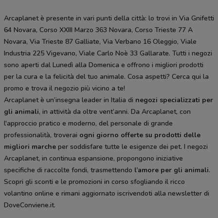
Arcaplanet è presente in vari punti della città: lo trovi in Via Gnifetti
64 Novara, Corso XXIII Marzo 363 Novara, Corso Trieste 77 A
Novara, Via Trieste 87 Galliate, Via Verbano 16 Oleggio, Viale
Industria 225 Vigevano, Viale Carlo Noè 33 Gallarate. Tutti i negozi
sono aperti dal Lunedì alla Domenica e offrono i migliori prodotti
per la cura e la felicità del tuo animale. Cosa aspetti? Cerca qui la
promo e trova il negozio più vicino a te!
Arcaplanet è un’insegna leader in Italia di
negozi specializzati per
gli animali
, in attività da oltre vent’anni. Da Arcaplanet, con
l'approccio pratico e moderno, del personale di grande
professionalità, troverai
ogni giorno offerte su prodotti delle
migliori marche
per soddisfare tutte le esigenze dei pet. I negozi
Arcaplanet, in continua espansione, propongono iniziative
specifiche di raccolte fondi, trasmettendo
l’amore per gli animali
.
Scopri gli sconti e le promozioni in corso sfogliando il ricco
volantino online e rimani aggiornato iscrivendoti alla newsletter di
DoveConviene.it.