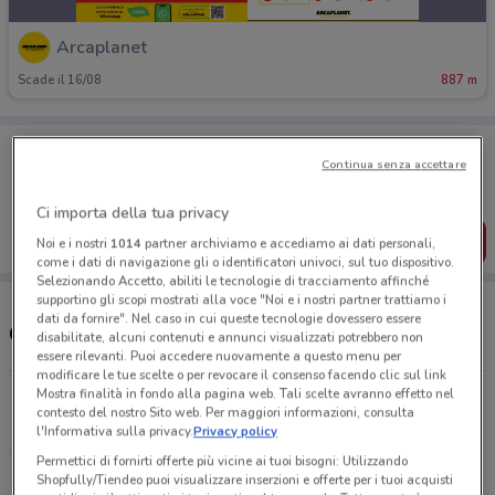
Arcaplanet
Scade il 16/08
887 m
Porta DoveConviene sempre con te!
Puoi trovare le migliori offerte dei negozi vicino a te,
Continua senza accettare
salvarle e creare la tua lista del risparmio, comodamente
dal tuo cellulare.
Ci importa della tua privacy
SCARICA L’APP
Noi e i nostri
1014
partner archiviamo e accediamo ai dati personali,
come i dati di navigazione gli o identificatori univoci, sul tuo dispositivo.
Selezionando Accetto, abiliti le tecnologie di tracciamento affinché
supportino gli scopi mostrati alla voce "Noi e i nostri partner trattiamo i
dati da fornire". Nel caso in cui queste tecnologie dovessero essere
Orari e Negozi Arcaplanet
disabilitate, alcuni contenuti e annunci visualizzati potrebbero non
essere rilevanti. Puoi accedere nuovamente a questo menu per
modificare le tue scelte o per revocare il consenso facendo clic sul link
Mostra finalità in fondo alla pagina web. Tali scelte avranno effetto nel
Via Gnifetti, 64 Novara
contesto del nostro Sito web. Per maggiori informazioni, consulta
886 m
APERTO
l'Informativa sulla privacy.
Privacy policy
Permettici di fornirti offerte più vicine ai tuoi bisogni: Utilizzando
Corso XXIII Marzo, 363 Novara
Shopfully/Tiendeo puoi visualizzare inserzioni e offerte per i tuoi acquisti