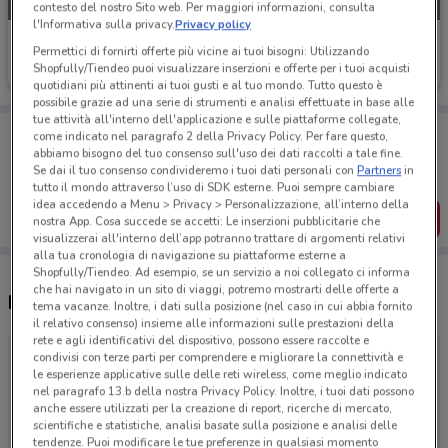
contesto del nostro Sito web. Per maggiori informazioni, consulta
l'Informativa sulla privacy.
Privacy policy
American Express
Permettici di fornirti offerte più vicine ai tuoi bisogni: Utilizzando
Shopfully/Tiendeo puoi visualizzare inserzioni e offerte per i tuoi acquisti
Scade il 07/09
quotidiani più attinenti ai tuoi gusti e al tuo mondo. Tutto questo è
possibile grazie ad una serie di strumenti e analisi effettuate in base alle
tue attività all'interno dell'applicazione e sulle piattaforme collegate,
Porta DoveConviene sempre con te!
come indicato nel paragrafo 2 della Privacy Policy. Per fare questo,
Puoi trovare le migliori offerte dei negozi vicino a te,
abbiamo bisogno del tuo consenso sull'uso dei dati raccolti a tale fine.
salvarle e creare la tua lista del risparmio, comodamente
Se dai il tuo consenso condivideremo i tuoi dati personali con
Partners
in
dal tuo cellulare.
tutto il mondo attraverso l’uso di SDK esterne. Puoi sempre cambiare
idea accedendo a Menu > Privacy > Personalizzazione, all’interno della
SCARICA L’APP
nostra App. Cosa succede se accetti: Le inserzioni pubblicitarie che
visualizzerai all'interno dell’app potranno trattare di argomenti relativi
alla tua cronologia di navigazione su piattaforme esterne a
Shopfully/Tiendeo. Ad esempio, se un servizio a noi collegato ci informa
che hai navigato in un sito di viaggi, potremo mostrarti delle offerte a
Negozi American Express a Novara
tema vacanze. Inoltre, i dati sulla posizione (nel caso in cui abbia fornito
il relativo consenso) insieme alle informazioni sulle prestazioni della
rete e agli identificativi del dispositivo, possono essere raccolte e
condivisi con terze parti per comprendere e migliorare la connettività e
le esperienze applicative sulle delle reti wireless, come meglio indicato
nel paragrafo 13.b della nostra Privacy Policy. Inoltre, i tuoi dati possono
anche essere utilizzati per la creazione di report, ricerche di mercato,
scientifiche e statistiche, analisi basate sulla posizione e analisi delle
tendenze. Puoi modificare le tue preferenze in qualsiasi momento