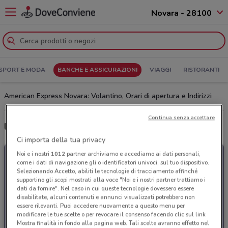
Novara - 28100
SPORT E MODA
BANCHE E ASSICURAZIONI
VIAGGI
RISTORANTI
American Express Novara: Volantino, Orari di apertura e Indirizzi
Continua senza accettare
Ultime offerte del volantino American Express
Ci importa della tua privacy
Noi e i nostri
1012
partner archiviamo e accediamo ai dati personali,
come i dati di navigazione gli o identificatori univoci, sul tuo dispositivo.
Selezionando Accetto, abiliti le tecnologie di tracciamento affinché
supportino gli scopi mostrati alla voce "Noi e i nostri partner trattiamo i
dati da fornire". Nel caso in cui queste tecnologie dovessero essere
disabilitate, alcuni contenuti e annunci visualizzati potrebbero non
essere rilevanti. Puoi accedere nuovamente a questo menu per
modificare le tue scelte o per revocare il consenso facendo clic sul link
Mostra finalità in fondo alla pagina web. Tali scelte avranno effetto nel