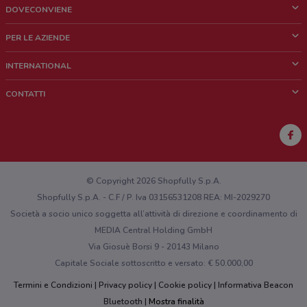
DOVECONVIENE
Cos'è DoveConviene
PER LE AZIENDE
Chi siamo
Cosa facciamo
INTERNATIONAL
News e media
Richieste commerciali e marketing
Brazil
CONTATTI
Lavora con noi
Mexico
Segnalazione punto vendita
France
Segnalazione Volantino
Australia
Hai un malfunzionamento sul web o sull'app?
New Zealand
© Copyright 2026 Shopfully S.p.A.
Shopfully S.p.A. - C.F / P. Iva 03156531208 REA: MI-2029270
Società a socio unico soggetta all’attività di direzione e coordinamento di
MEDIA Central Holding GmbH
Via Giosuè Borsi 9 - 20143 Milano
Capitale Sociale sottoscritto e versato: € 50.000,00
Termini e Condizioni
Privacy policy
Cookie policy
Informativa Beacon
Bluetooth
Mostra finalità