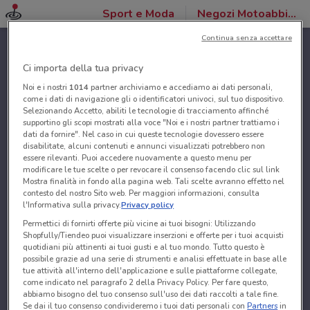
Sport e Moda
Negozi Motoabbigliamento
Continua senza accettare
Ci importa della tua privacy
Noi e i nostri
1014
partner archiviamo e accediamo ai dati personali,
come i dati di navigazione gli o identificatori univoci, sul tuo dispositivo.
Selezionando Accetto, abiliti le tecnologie di tracciamento affinché
supportino gli scopi mostrati alla voce "Noi e i nostri partner trattiamo i
dati da fornire". Nel caso in cui queste tecnologie dovessero essere
disabilitate, alcuni contenuti e annunci visualizzati potrebbero non
essere rilevanti. Puoi accedere nuovamente a questo menu per
modificare le tue scelte o per revocare il consenso facendo clic sul link
Mostra finalità in fondo alla pagina web. Tali scelte avranno effetto nel
contesto del nostro Sito web. Per maggiori informazioni, consulta
l'Informativa sulla privacy.
Privacy policy
Permettici di fornirti offerte più vicine ai tuoi bisogni: Utilizzando
Shopfully/Tiendeo puoi visualizzare inserzioni e offerte per i tuoi acquisti
quotidiani più attinenti ai tuoi gusti e al tuo mondo. Tutto questo è
possibile grazie ad una serie di strumenti e analisi effettuate in base alle
tue attività all'interno dell'applicazione e sulle piattaforme collegate,
come indicato nel paragrafo 2 della Privacy Policy. Per fare questo,
abbiamo bisogno del tuo consenso sull'uso dei dati raccolti a tale fine.
Se dai il tuo consenso condivideremo i tuoi dati personali con
Partners
in