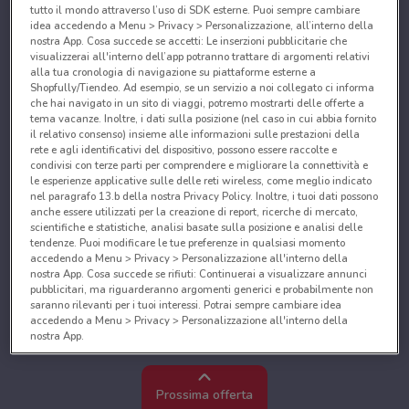
tutto il mondo attraverso l’uso di SDK esterne. Puoi sempre cambiare
idea accedendo a Menu > Privacy > Personalizzazione, all’interno della
nostra App. Cosa succede se accetti: Le inserzioni pubblicitarie che
visualizzerai all'interno dell’app potranno trattare di argomenti relativi
alla tua cronologia di navigazione su piattaforme esterne a
Shopfully/Tiendeo. Ad esempio, se un servizio a noi collegato ci informa
che hai navigato in un sito di viaggi, potremo mostrarti delle offerte a
tema vacanze. Inoltre, i dati sulla posizione (nel caso in cui abbia fornito
il relativo consenso) insieme alle informazioni sulle prestazioni della
rete e agli identificativi del dispositivo, possono essere raccolte e
condivisi con terze parti per comprendere e migliorare la connettività e
le esperienze applicative sulle delle reti wireless, come meglio indicato
nel paragrafo 13.b della nostra Privacy Policy. Inoltre, i tuoi dati possono
anche essere utilizzati per la creazione di report, ricerche di mercato,
scientifiche e statistiche, analisi basate sulla posizione e analisi delle
tendenze. Puoi modificare le tue preferenze in qualsiasi momento
accedendo a Menu > Privacy > Personalizzazione all'interno della
nostra App. Cosa succede se rifiuti: Continuerai a visualizzare annunci
pubblicitari, ma riguarderanno argomenti generici e probabilmente non
saranno rilevanti per i tuoi interessi. Potrai sempre cambiare idea
accedendo a Menu > Privacy > Personalizzazione all'interno della
nostra App.
Noi e i nostri partner trattiamo i dati per fornire:
Utilizzare dati di geolocalizzazione precisi. Scansione attiva delle
Prossima offerta
caratteristiche del dispositivo ai fini dell’identificazione. Archiviare