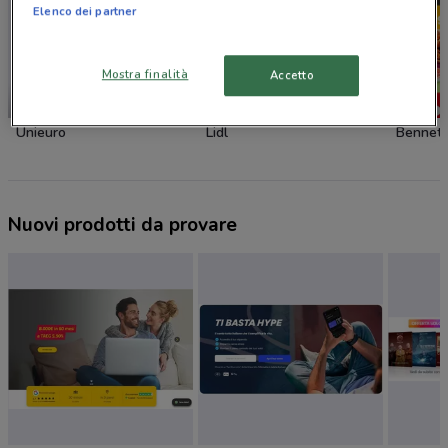
Elenco dei partner
Mostra finalità
Accetto
-1 GIORNO
NUOVO
Unieuro
Lidl
Bennet
Nuovi prodotti da provare