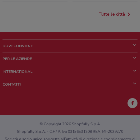
Tutte le città
DOVECONVIENE
Cos'è DoveConviene
PER LE AZIENDE
Chi siamo
Cosa facciamo
INTERNATIONAL
News e media
Richieste commerciali e marketing
Brazil
CONTATTI
Lavora con noi
Mexico
Segnalazione punto vendita
France
Segnalazione Volantino
Australia
Hai un malfunzionamento sul web o sull'app?
New Zealand
© Copyright 2026 Shopfully S.p.A.
Shopfully S.p.A. - C.F / P. Iva 03156531208 REA: MI-2029270
Società a socio unico soggetta all’attività di direzione e coordinamento di