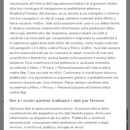
397 m
CHIUSO
visualizzerai all'interno dell’app potranno trattare di argomenti relativi
alla tua cronologia di navigazione su piattaforme esterne a
Shopfully/Tiendeo. Ad esempio, se un servizio a noi collegato ci informa
Via Andrea Costa, 6/A Novara
che hai navigato in un sito di viaggi, potremo mostrarti delle offerte a
tema vacanze. Inoltre, i dati sulla posizione (nel caso in cui abbia fornito
543 m
CHIUSO
il relativo consenso) insieme alle informazioni sulle prestazioni della
rete e agli identificativi del dispositivo, possono essere raccolte e
Via San Francesco D'Assisi, 8/A Novara
condivisi con terze parti per comprendere e migliorare la connettività e
le esperienze applicative sulle delle reti wireless, come meglio indicato
707 m
CHIUSO
nel paragrafo 13.b della nostra Privacy Policy. Inoltre, i tuoi dati possono
anche essere utilizzati per la creazione di report, ricerche di mercato,
scientifiche e statistiche, analisi basate sulla posizione e analisi delle
C.So Xxiii Marzo, 202 Novara
tendenze. Puoi modificare le tue preferenze in qualsiasi momento
1.7 km
CHIUSO
accedendo a Menu > Privacy > Personalizzazione all'interno della
nostra App. Cosa succede se rifiuti: Continuerai a visualizzare annunci
pubblicitari, ma riguarderanno argomenti generici e probabilmente non
Tutti i negozi UniCredit
saranno rilevanti per i tuoi interessi. Potrai sempre cambiare idea
accedendo a Menu > Privacy > Personalizzazione all'interno della
nostra App.
Altri volantini nelle vicinanze
Noi e i nostri partner trattiamo i dati per fornire:
Utilizzare dati di geolocalizzazione precisi. Scansione attiva delle
caratteristiche del dispositivo ai fini dell’identificazione. Archiviare
informazioni su dispositivo e/o accedervi. Pubblicità e contenuti
personalizzati, misurazione delle prestazioni dei contenuti e degli
annunci, ricerche sul pubblico, sviluppo di servizi.