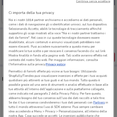
Continua senza accettare
UniCredit
Ci importa della tua privacy
Scade il 31/08
117 m
Noi e i nostri
1014
partner archiviamo e accediamo ai dati personali,
come i dati di navigazione gli o identificatori univoci, sul tuo dispositivo.
Selezionando Accetto, abiliti le tecnologie di tracciamento affinché
supportino gli scopi mostrati alla voce "Noi e i nostri partner trattiamo i
Porta DoveConviene sempre con te!
dati da fornire". Nel caso in cui queste tecnologie dovessero essere
Puoi trovare le migliori offerte dei negozi vicino a te,
disabilitate, alcuni contenuti e annunci visualizzati potrebbero non
salvarle e creare la tua lista del risparmio, comodamente
essere rilevanti. Puoi accedere nuovamente a questo menu per
dal tuo cellulare.
modificare le tue scelte o per revocare il consenso facendo clic sul link
Mostra finalità in fondo alla pagina web. Tali scelte avranno effetto nel
SCARICA L’APP
contesto del nostro Sito web. Per maggiori informazioni, consulta
l'Informativa sulla privacy.
Privacy policy
Permettici di fornirti offerte più vicine ai tuoi bisogni: Utilizzando
Shopfully/Tiendeo puoi visualizzare inserzioni e offerte per i tuoi acquisti
Negozi UniCredit a Novara
quotidiani più attinenti ai tuoi gusti e al tuo mondo. Tutto questo è
possibile grazie ad una serie di strumenti e analisi effettuate in base alle
tue attività all'interno dell'applicazione e sulle piattaforme collegate,
come indicato nel paragrafo 2 della Privacy Policy. Per fare questo,
Fraz. Cameriano Via Matteotti, 18 Casalino
abbiamo bisogno del tuo consenso sull'uso dei dati raccolti a tale fine.
117 m
CHIUSO
Se dai il tuo consenso condivideremo i tuoi dati personali con
Partners
in
tutto il mondo attraverso l’uso di SDK esterne. Puoi sempre cambiare
idea accedendo a Menu > Privacy > Personalizzazione, all’interno della
C.So Cavour, 6 Novara
nostra App. Cosa succede se accetti: Le inserzioni pubblicitarie che