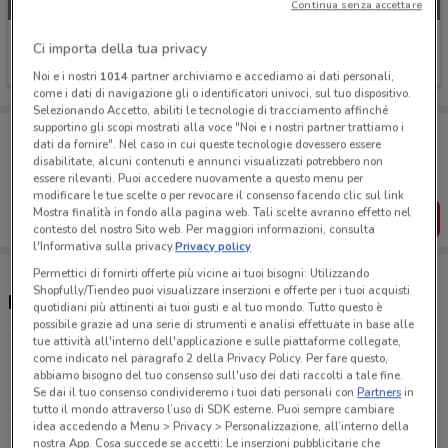
Continua senza accettare
MPS
Ci importa della tua privacy
Scade il 31/12
146 m
Noi e i nostri
1014
partner archiviamo e accediamo ai dati personali,
come i dati di navigazione gli o identificatori univoci, sul tuo dispositivo.
Selezionando Accetto, abiliti le tecnologie di tracciamento affinché
supportino gli scopi mostrati alla voce "Noi e i nostri partner trattiamo i
Porta DoveConviene sempre con te!
dati da fornire". Nel caso in cui queste tecnologie dovessero essere
Puoi trovare le migliori offerte dei negozi vicino a te,
disabilitate, alcuni contenuti e annunci visualizzati potrebbero non
salvarle e creare la tua lista del risparmio, comodamente
essere rilevanti. Puoi accedere nuovamente a questo menu per
dal tuo cellulare.
modificare le tue scelte o per revocare il consenso facendo clic sul link
Mostra finalità in fondo alla pagina web. Tali scelte avranno effetto nel
SCARICA L’APP
contesto del nostro Sito web. Per maggiori informazioni, consulta
l'Informativa sulla privacy.
Privacy policy
Permettici di fornirti offerte più vicine ai tuoi bisogni: Utilizzando
Shopfully/Tiendeo puoi visualizzare inserzioni e offerte per i tuoi acquisti
Negozi MPS a Novara
quotidiani più attinenti ai tuoi gusti e al tuo mondo. Tutto questo è
possibile grazie ad una serie di strumenti e analisi effettuate in base alle
tue attività all'interno dell'applicazione e sulle piattaforme collegate,
come indicato nel paragrafo 2 della Privacy Policy. Per fare questo,
Via Fratelli Rosselli, 30 Novara
abbiamo bisogno del tuo consenso sull'uso dei dati raccolti a tale fine.
146 m
CHIUSO
Se dai il tuo consenso condivideremo i tuoi dati personali con
Partners
in
tutto il mondo attraverso l’uso di SDK esterne. Puoi sempre cambiare
idea accedendo a Menu > Privacy > Personalizzazione, all’interno della
Via Xxv Aprile, 1 Galliate
nostra App. Cosa succede se accetti: Le inserzioni pubblicitarie che