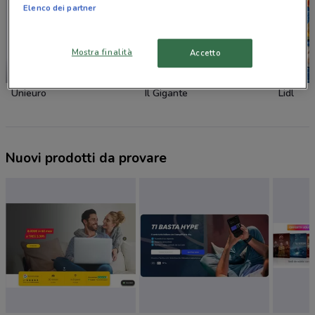
Elenco dei partner
Mostra finalità
Accetto
-1 GIORNO
NUOVO
Unieuro
Il Gigante
Lidl
Nuovi prodotti da provare