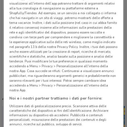
7.3 km
CHIUSO
visualizzerai all'interno dell’app potranno trattare di argomenti relativi
alla tua cronologia di navigazione su piattaforme esterne a
Shopfully/Tiendeo. Ad esempio, se un servizio a noi collegato ci informa
Piazza Mazzini, 20 Castano Primo
che hai navigato in un sito di viaggi, potremo mostrarti delle offerte a
tema vacanze. Inoltre, i dati sulla posizione (nel caso in cui abbia fornito
17.1 km
CHIUSO
il relativo consenso) insieme alle informazioni sulle prestazioni della
rete e agli identificativi del dispositivo, possono essere raccolte e
Piazza Cavour, 35 Vercelli
condivisi con terze parti per comprendere e migliorare la connettività e
le esperienze applicative sulle delle reti wireless, come meglio indicato
20.3 km
CHIUSO
nel paragrafo 13.b della nostra Privacy Policy. Inoltre, i tuoi dati possono
anche essere utilizzati per la creazione di report, ricerche di mercato,
scientifiche e statistiche, analisi basate sulla posizione e analisi delle
Piazza Liberta, 15 Arconate
tendenze. Puoi modificare le tue preferenze in qualsiasi momento
20.8 km
CHIUSO
accedendo a Menu > Privacy > Personalizzazione all'interno della
nostra App. Cosa succede se rifiuti: Continuerai a visualizzare annunci
pubblicitari, ma riguarderanno argomenti generici e probabilmente non
Tutti i negozi MPS
saranno rilevanti per i tuoi interessi. Potrai sempre cambiare idea
accedendo a Menu > Privacy > Personalizzazione all'interno della
nostra App.
Altri volantini nelle vicinanze
Noi e i nostri partner trattiamo i dati per fornire:
Utilizzare dati di geolocalizzazione precisi. Scansione attiva delle
caratteristiche del dispositivo ai fini dell’identificazione. Archiviare
informazioni su dispositivo e/o accedervi. Pubblicità e contenuti
personalizzati, misurazione delle prestazioni dei contenuti e degli
annunci, ricerche sul pubblico, sviluppo di servizi.