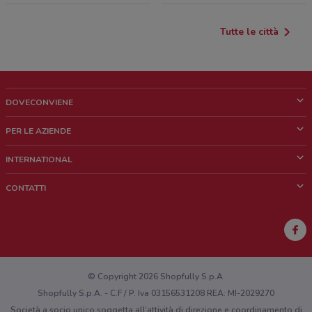
Tutte le città
DOVECONVIENE
Cos'è DoveConviene
PER LE AZIENDE
Chi siamo
Cosa facciamo
INTERNATIONAL
News e media
Richieste commerciali e marketing
Brazil
CONTATTI
Lavora con noi
Mexico
Segnalazione punto vendita
France
Segnalazione Volantino
Australia
Hai un malfunzionamento sul web o sull'app?
New Zealand
© Copyright 2026 Shopfully S.p.A.
Shopfully S.p.A. - C.F / P. Iva 03156531208 REA: MI-2029270
Società a socio unico soggetta all’attività di direzione e coordinamento di