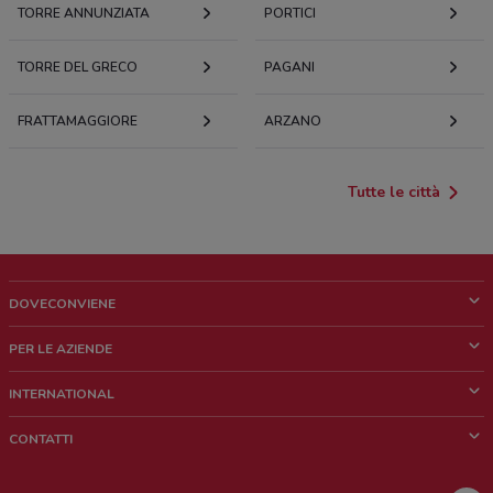
TORRE ANNUNZIATA
PORTICI
TORRE DEL GRECO
PAGANI
FRATTAMAGGIORE
ARZANO
Tutte le città
DOVECONVIENE
Cos'è DoveConviene
PER LE AZIENDE
Chi siamo
Cosa facciamo
INTERNATIONAL
News e media
Richieste commerciali e marketing
Brazil
CONTATTI
Lavora con noi
Mexico
Segnalazione punto vendita