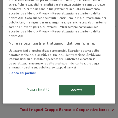
scientifiche e statistiche, analisi basate sulla posizione e analisi delle
Via Sergente De Pascale, 82 San Marzano Sul
tendenze. Puoi modificare le tue preferenze in qualsiasi momento
Sarno
accedendo a Menu > Privacy > Personalizzazione all'interno della
nostra App. Cosa succede se rifiuti: Continuerai a visualizzare annunci
17.7 km
pubblicitari, ma riguarderanno argomenti generici e probabilmente non
saranno rilevanti per i tuoi interessi. Potrai sempre cambiare idea
accedendo a Menu > Privacy > Personalizzazione all'interno della
Piazza Lagarde - Parco Venere Montesarchio
nostra App.
17.8 km
Noi e i nostri partner trattiamo i dati per fornire:
Utilizzare dati di geolocalizzazione precisi. Scansione attiva delle
Via Roma, 42 Siano
caratteristiche del dispositivo ai fini dell’identificazione. Archiviare
19.5 km
CHIUSO
informazioni su dispositivo e/o accedervi. Pubblicità e contenuti
personalizzati, misurazione delle prestazioni dei contenuti e degli
annunci, ricerche sul pubblico, sviluppo di servizi.
Via Pietro Malchiade, 37 Scafati
Elenco dei partner
19.7 km
Mostra finalità
Accetto
Via G. Mazzini, 40 Pompei
20.1 km
Tutti i negozi Gruppo Bancario Cooperativo Iccrea