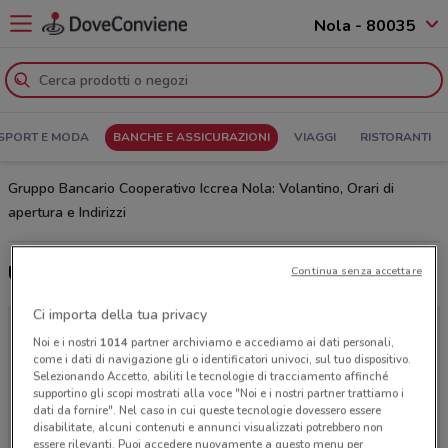
Nola - 80035
SPORT E MODA
BANCHE E ASSICURAZIONI
VIAGGI
RISTORANTI
Gruppo Bancario Cooperativo Iccrea Nola: Volantino, Orari di
apertura e Indirizzi
Ultime offerte del volantino Gruppo Bancario Cooperativo Iccrea
Continua senza accettare
Ci importa della tua privacy
Noi e i nostri
1014
partner archiviamo e accediamo ai dati personali,
come i dati di navigazione gli o identificatori univoci, sul tuo dispositivo.
Selezionando Accetto, abiliti le tecnologie di tracciamento affinché
supportino gli scopi mostrati alla voce "Noi e i nostri partner trattiamo i
dati da fornire". Nel caso in cui queste tecnologie dovessero essere
disabilitate, alcuni contenuti e annunci visualizzati potrebbero non
essere rilevanti. Puoi accedere nuovamente a questo menu per