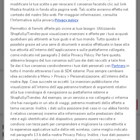
modificare le tue scelte o per revocare il consenso facendo clic sul link
Mostra finalità in fondo alla pagina web. Tali scelte avranno effetto nel
contesto del nostro Sito web. Per maggiori informazioni, consulta
l'Informativa sulla privacy.
Privacy policy
Permettici di fornirti offerte più vicine ai tuoi bisogni: Utilizzando
Ci dispiace, al momento non abbiamo pubblicato
Shopfully/Tiendeo puoi visualizzare inserzioni e offerte per i tuoi acquisti
quotidiani più attinenti ai tuoi gusti e al tuo mondo. Tutto questo è
volantini nella tua zona. Riprova più tardi.
possibile grazie ad una serie di strumenti e analisi effettuate in base alle
tue attività all'interno dell'applicazione e sulle piattaforme collegate,
come indicato nel paragrafo 2 della Privacy Policy. Per fare questo,
abbiamo bisogno del tuo consenso sull'uso dei dati raccolti a tale fine.
Se dai il tuo consenso condivideremo i tuoi dati personali con
Partners
in
tutto il mondo attraverso l’uso di SDK esterne. Puoi sempre cambiare
idea accedendo a Menu > Privacy > Personalizzazione, all’interno della
Porta DoveConviene sempre con te!
nostra App. Cosa succede se accetti: Le inserzioni pubblicitarie che
Puoi trovare le migliori offerte dei negozi vicino a te,
visualizzerai all'interno dell’app potranno trattare di argomenti relativi
salvarle e creare la tua lista del risparmio, comodamente
alla tua cronologia di navigazione su piattaforme esterne a
dal tuo cellulare.
Shopfully/Tiendeo. Ad esempio, se un servizio a noi collegato ci informa
che hai navigato in un sito di viaggi, potremo mostrarti delle offerte a
SCARICA L’APP
tema vacanze. Inoltre, i dati sulla posizione (nel caso in cui abbia fornito
il relativo consenso) insieme alle informazioni sulle prestazioni della
rete e agli identificativi del dispositivo, possono essere raccolte e
condivisi con terze parti per comprendere e migliorare la connettività e
Negozi Gruppo Bancario Cooperativo Iccrea a
le esperienze applicative sulle delle reti wireless, come meglio indicato
Nola
nel paragrafo 13.b della nostra Privacy Policy. Inoltre, i tuoi dati possono
anche essere utilizzati per la creazione di report, ricerche di mercato,