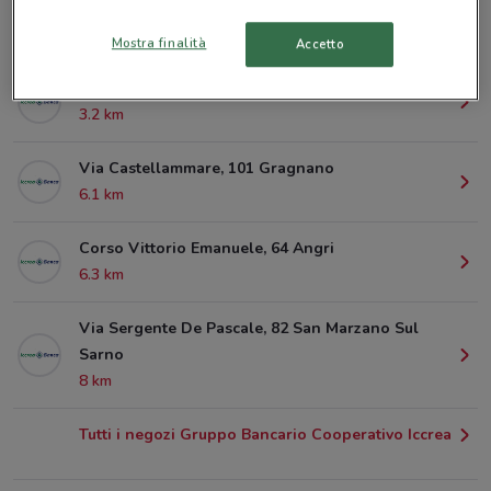
Via Pietro Malchiade, 37 Scafati
2.3 km
Mostra finalità
Accetto
Via Scafati, 41 Santa Maria La Carita'
3.2 km
Via Castellammare, 101 Gragnano
6.1 km
Corso Vittorio Emanuele, 64 Angri
6.3 km
Via Sergente De Pascale, 82 San Marzano Sul
Sarno
8 km
Tutti i negozi Gruppo Bancario Cooperativo Iccrea