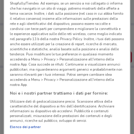
Shopfully/Tiendeo. Ad esempio, se un servizio a noi collegato ci informa
che hai navigato in un sito di viaggi, potremo mostrarti delle offerte a
tema vacanze. Inoltre, i dati sulla posizione (nel caso in cui abbia fornito
il relativo consenso) insieme alle informazioni sulle prestazioni della
rete e agli identificativi del dispositivo, possono essere raccolte e
condivisi con terze parti per comprendere e migliorare la connettività e
Porta DoveConviene sempre con te!
le esperienze applicative sulle delle reti wireless, come meglio indicato
Puoi trovare le migliori offerte dei negozi vicino a te,
nel paragrafo 13.b della nostra Privacy Policy. Inoltre, i tuoi dati possono
salvarle e creare la tua lista del risparmio, comodamente
anche essere utilizzati per la creazione di report, ricerche di mercato,
dal tuo cellulare.
scientifiche e statistiche, analisi basate sulla posizione e analisi delle
tendenze. Puoi modificare le tue preferenze in qualsiasi momento
SCARICA L’APP
accedendo a Menu > Privacy > Personalizzazione all'interno della
nostra App. Cosa succede se rifiuti: Continuerai a visualizzare annunci
pubblicitari, ma riguarderanno argomenti generici e probabilmente non
saranno rilevanti per i tuoi interessi. Potrai sempre cambiare idea
accedendo a Menu > Privacy > Personalizzazione all'interno della
Negozi Gruppo Bancario Cooperativo Iccrea a Pompei
nostra App.
Noi e i nostri partner trattiamo i dati per fornire:
Utilizzare dati di geolocalizzazione precisi. Scansione attiva delle
caratteristiche del dispositivo ai fini dell’identificazione. Archiviare
informazioni su dispositivo e/o accedervi. Pubblicità e contenuti
personalizzati, misurazione delle prestazioni dei contenuti e degli
annunci, ricerche sul pubblico, sviluppo di servizi.
© MapTiler
© OpenStreetMap contributors
Elenco dei partner