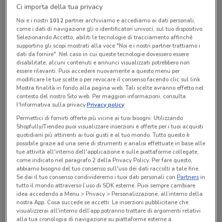
Ci importa della tua privacy
Noi e i nostri
1012
partner archiviamo e accediamo ai dati personali,
Lunedì
Martedì
Mercoledì
Giovedì
n.d.
n.d.
n.d.
n.d.
come i dati di navigazione gli o identificatori univoci, sul tuo dispositivo.
Venerdì
n.d.
Sabato
Domenica
n.d.
n.d.
Selezionando Accetto, abiliti le tecnologie di tracciamento affinché
supportino gli scopi mostrati alla voce "Noi e i nostri partner trattiamo i
dati da fornire". Nel caso in cui queste tecnologie dovessero essere
disabilitate, alcuni contenuti e annunci visualizzati potrebbero non
Tutte le promozioni di questo negozio
essere rilevanti. Puoi accedere nuovamente a questo menu per
modificare le tue scelte o per revocare il consenso facendo clic sul link
Mostra finalità in fondo alla pagina web. Tali scelte avranno effetto nel
contesto del nostro Sito web. Per maggiori informazioni, consulta
l'Informativa sulla privacy.
Privacy policy
Permettici di fornirti offerte più vicine ai tuoi bisogni: Utilizzando
Shopfully/Tiendeo puoi visualizzare inserzioni e offerte per i tuoi acquisti
quotidiani più attinenti ai tuoi gusti e al tuo mondo. Tutto questo è
possibile grazie ad una serie di strumenti e analisi effettuate in base alle
tue attività all'interno dell'applicazione e sulle piattaforme collegate,
come indicato nel paragrafo 2 della Privacy Policy. Per fare questo,
abbiamo bisogno del tuo consenso sull'uso dei dati raccolti a tale fine.
Se dai il tuo consenso condivideremo i tuoi dati personali con
Partners
in
tutto il mondo attraverso l’uso di SDK esterne. Puoi sempre cambiare
idea accedendo a Menu > Privacy > Personalizzazione, all’interno della
Ci dispiace, al momento non abbiamo pubblicato
nostra App. Cosa succede se accetti: Le inserzioni pubblicitarie che
visualizzerai all'interno dell’app potranno trattare di argomenti relativi
volantini nella tua zona. Riprova più tardi.
alla tua cronologia di navigazione su piattaforme esterne a