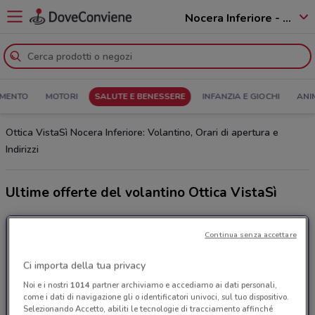
Nocera Inferiore - 84014
MENTO
MOTORI
SALUTE E BENESSERE
INFANZIA E GIOCHI
ANI
Ottica VistaSì Nocera Inferiore: Volantino, Orari di apertura e
Indirizzi
Ultime offerte del volantino Ottica VistaSì
Continua senza accettare
Ci importa della tua privacy
Noi e i nostri
1014
partner archiviamo e accediamo ai dati personali,
come i dati di navigazione gli o identificatori univoci, sul tuo dispositivo.
Selezionando Accetto, abiliti le tecnologie di tracciamento affinché