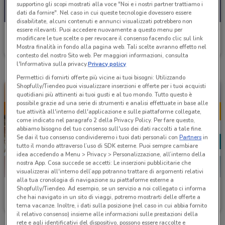
supportino gli scopi mostrati alla voce "Noi e i nostri partner trattiamo i
dati da fornire". Nel caso in cui queste tecnologie dovessero essere
disabilitate, alcuni contenuti e annunci visualizzati potrebbero non
essere rilevanti. Puoi accedere nuovamente a questo menu per
Ottica VistaSì
modificare le tue scelte o per revocare il consenso facendo clic sul link
Mostra finalità in fondo alla pagina web. Tali scelte avranno effetto nel
Scade il 15/09
26.1 km
contesto del nostro Sito web. Per maggiori informazioni, consulta
l'Informativa sulla privacy.
Privacy policy
Permettici di fornirti offerte più vicine ai tuoi bisogni: Utilizzando
Shopfully/Tiendeo puoi visualizzare inserzioni e offerte per i tuoi acquisti
quotidiani più attinenti ai tuoi gusti e al tuo mondo. Tutto questo è
possibile grazie ad una serie di strumenti e analisi effettuate in base alle
tue attività all'interno dell'applicazione e sulle piattaforme collegate,
come indicato nel paragrafo 2 della Privacy Policy. Per fare questo,
abbiamo bisogno del tuo consenso sull'uso dei dati raccolti a tale fine.
Se dai il tuo consenso condivideremo i tuoi dati personali con
Partners
in
tutto il mondo attraverso l’uso di SDK esterne. Puoi sempre cambiare
idea accedendo a Menu > Privacy > Personalizzazione, all’interno della
nostra App. Cosa succede se accetti: Le inserzioni pubblicitarie che
visualizzerai all'interno dell’app potranno trattare di argomenti relativi
alla tua cronologia di navigazione su piattaforme esterne a
Ottica VistaSì
Ottica VistaSì
Shopfully/Tiendeo. Ad esempio, se un servizio a noi collegato ci informa
che hai navigato in un sito di viaggi, potremo mostrarti delle offerte a
Scade il 30/09
26.1 km
Scade il 30/09
26.1 km
tema vacanze. Inoltre, i dati sulla posizione (nel caso in cui abbia fornito
il relativo consenso) insieme alle informazioni sulle prestazioni della
rete e agli identificativi del dispositivo, possono essere raccolte e