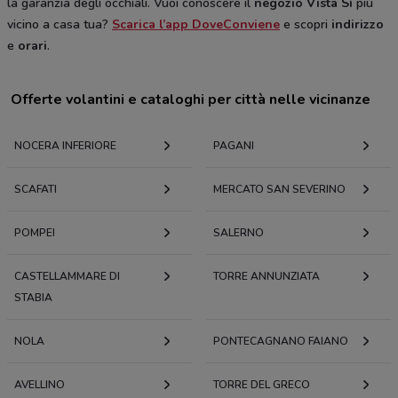
la garanzia degli occhiali. Vuoi conoscere il
negozio Vista Sì
più
vicino a casa tua?
Scarica l’app DoveConviene
e scopri
indirizzo
e
orari
.
Offerte volantini e cataloghi per città nelle vicinanze
NOCERA INFERIORE
PAGANI
SCAFATI
MERCATO SAN SEVERINO
POMPEI
SALERNO
CASTELLAMMARE DI
TORRE ANNUNZIATA
STABIA
NOLA
PONTECAGNANO FAIANO
AVELLINO
TORRE DEL GRECO