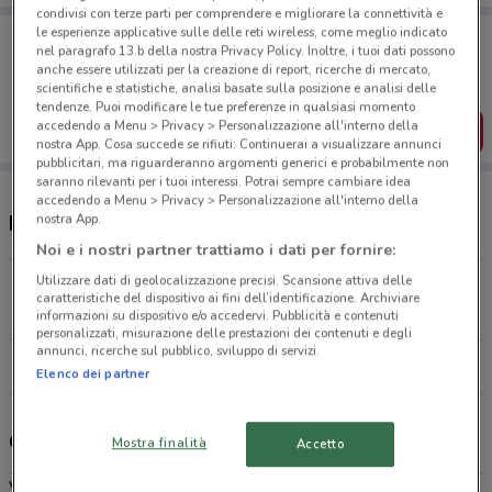
condivisi con terze parti per comprendere e migliorare la connettività e
le esperienze applicative sulle delle reti wireless, come meglio indicato
Porta DoveConviene sempre con te!
nel paragrafo 13.b della nostra Privacy Policy. Inoltre, i tuoi dati possono
Puoi trovare le migliori offerte dei negozi vicino a te,
anche essere utilizzati per la creazione di report, ricerche di mercato,
salvarle e creare la tua lista del risparmio, comodamente
scientifiche e statistiche, analisi basate sulla posizione e analisi delle
dal tuo cellulare.
tendenze. Puoi modificare le tue preferenze in qualsiasi momento
accedendo a Menu > Privacy > Personalizzazione all'interno della
SCARICA L’APP
nostra App. Cosa succede se rifiuti: Continuerai a visualizzare annunci
pubblicitari, ma riguarderanno argomenti generici e probabilmente non
saranno rilevanti per i tuoi interessi. Potrai sempre cambiare idea
accedendo a Menu > Privacy > Personalizzazione all'interno della
nostra App.
Negozi Ottica VistaSì a Nocera Inferiore
Noi e i nostri partner trattiamo i dati per fornire:
Utilizzare dati di geolocalizzazione precisi. Scansione attiva delle
Interporto Di Nola Nola
caratteristiche del dispositivo ai fini dell’identificazione. Archiviare
26.1 km
informazioni su dispositivo e/o accedervi. Pubblicità e contenuti
personalizzati, misurazione delle prestazioni dei contenuti e degli
annunci, ricerche sul pubblico, sviluppo di servizi.
Tutti i negozi Ottica VistaSì
Elenco dei partner
Ottica VistaSì, offerte e negozi
Mostra finalità
Accetto
Vista Sì
è una catena di negozi specializzati nella vendita di