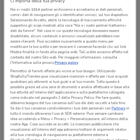
Ci importa della tua privacy
Noi e i nostri
1014
partner archiviamo e accediamo ai dati personali,
come i dati di navigazione gli o identificatori univoci, sul tuo dispositivo.
Lunedì
Martedì
Mercoledì
Giovedì
Venerdì
Sabato
n.d.
n.d.
n.d.
n.d.
n.d.
n.d.
Domenica
n.d.
Selezionando Accetto, abiliti le tecnologie di tracciamento affinché
supportino gli scopi mostrati alla voce "Noi e i nostri partner trattiamo i
dati da fornire". Nel caso in cui queste tecnologie dovessero essere
disabilitate, alcuni contenuti e annunci visualizzati potrebbero non
Tutte le promozioni di questo negozio
essere rilevanti. Puoi accedere nuovamente a questo menu per
modificare le tue scelte o per revocare il consenso facendo clic sul link
Mostra finalità in fondo alla pagina web. Tali scelte avranno effetto nel
contesto del nostro Sito web. Per maggiori informazioni, consulta
l'Informativa sulla privacy.
Privacy policy
Permettici di fornirti offerte più vicine ai tuoi bisogni: Utilizzando
Shopfully/Tiendeo puoi visualizzare inserzioni e offerte per i tuoi acquisti
quotidiani più attinenti ai tuoi gusti e al tuo mondo. Tutto questo è
possibile grazie ad una serie di strumenti e analisi effettuate in base alle
tue attività all'interno dell'applicazione e sulle piattaforme collegate,
come indicato nel paragrafo 2 della Privacy Policy. Per fare questo,
abbiamo bisogno del tuo consenso sull'uso dei dati raccolti a tale fine.
Se dai il tuo consenso condivideremo i tuoi dati personali con
Partners
in
tutto il mondo attraverso l’uso di SDK esterne. Puoi sempre cambiare
idea accedendo a Menu > Privacy > Personalizzazione, all’interno della
nostra App. Cosa succede se accetti: Le inserzioni pubblicitarie che
Ci dispiace, al momento non abbiamo pubblicato
visualizzerai all'interno dell’app potranno trattare di argomenti relativi
volantini nella tua zona. Riprova più tardi.
alla tua cronologia di navigazione su piattaforme esterne a