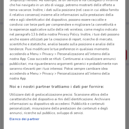
Shopfully/Tiendeo. Ad esempio, se un servizio a noi collegato ci informa
che hai navigato in un sito di viaggi, potremo mostrarti delle offerte a
tema vacanze. Inoltre, i dati sulla posizione (nel caso in cui abbia fornito
il relativo consenso) insieme alle informazioni sulle prestazioni della
rete e agli identificativi del dispositivo, possono essere raccolte e
condivisi con terze parti per comprendere e migliorare la connettività e
Porta DoveConviene sempre con te!
le esperienze applicative sulle delle reti wireless, come meglio indicato
nel paragrafo 13.b della nostra Privacy Policy. Inoltre, i tuoi dati possono
Puoi trovare le migliori offerte dei negozi vicino a te,
anche essere utilizzati per la creazione di report, ricerche di mercato,
salvarle e creare la tua lista del risparmio, comodamente
dal tuo cellulare.
scientifiche e statistiche, analisi basate sulla posizione e analisi delle
tendenze. Puoi modificare le tue preferenze in qualsiasi momento
accedendo a Menu > Privacy > Personalizzazione all'interno della
SCARICA L’APP
nostra App. Cosa succede se rifiuti: Continuerai a visualizzare annunci
pubblicitari, ma riguarderanno argomenti generici e probabilmente non
saranno rilevanti per i tuoi interessi. Potrai sempre cambiare idea
accedendo a Menu > Privacy > Personalizzazione all'interno della
Negozi Yves Rocher a Limbiate
nostra App.
Noi e i nostri partner trattiamo i dati per fornire:
Utilizzare dati di geolocalizzazione precisi. Scansione attiva delle
caratteristiche del dispositivo ai fini dell’identificazione. Archiviare
informazioni su dispositivo e/o accedervi. Pubblicità e contenuti
personalizzati, misurazione delle prestazioni dei contenuti e degli
annunci, ricerche sul pubblico, sviluppo di servizi.
© MapTiler
© OpenStreetMap contributors
Elenco dei partner