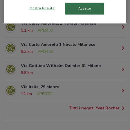
Via Giuseppe Garibaldi Limbiate
Mostra finalità
Accetto
1.1 km
APERTO
Via Carlo Amoretti, 1 Novate Milanese
9.1 km
APERTO
Via Carlo Amoretti 1 Novate Milanese
9.2 km
APERTO
Via Gottlieb Wilhelm Daimler 61 Milano
9.8 km
Via Italia, 29 Monza
12 km
APERTO
Tutti i negozi Yves Rocher