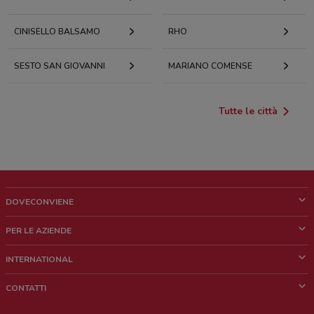
CINISELLO BALSAMO
RHO
SESTO SAN GIOVANNI
MARIANO COMENSE
Tutte le città
DOVECONVIENE
Cos'è DoveConviene
PER LE AZIENDE
Chi siamo
Cosa facciamo
INTERNATIONAL
News e media
Richieste commerciali e marketing
Brazil
CONTATTI
Lavora con noi
Mexico
Segnalazione punto vendita