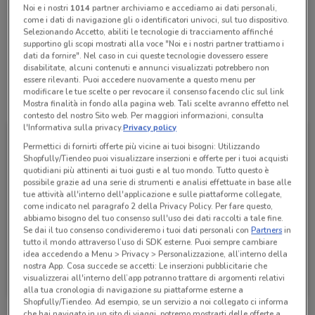
Domenica
Chiuso
Noi e i nostri
1014
partner archiviamo e accediamo ai dati personali,
06 2155000
come i dati di navigazione gli o identificatori univoci, sul tuo dispositivo.
Selezionando Accetto, abiliti le tecnologie di tracciamento affinché
supportino gli scopi mostrati alla voce "Noi e i nostri partner trattiamo i
G.A.M. S.N.C. Di Franco Rossi & C.
dati da fornire". Nel caso in cui queste tecnologie dovessero essere
disabilitate, alcuni contenuti e annunci visualizzati potrebbero non
essere rilevanti. Puoi accedere nuovamente a questo menu per
modificare le tue scelte o per revocare il consenso facendo clic sul link
Tutte le promozioni di questo negozio
Mostra finalità in fondo alla pagina web. Tali scelte avranno effetto nel
contesto del nostro Sito web. Per maggiori informazioni, consulta
l'Informativa sulla privacy.
Privacy policy
Permettici di fornirti offerte più vicine ai tuoi bisogni: Utilizzando
Shopfully/Tiendeo puoi visualizzare inserzioni e offerte per i tuoi acquisti
quotidiani più attinenti ai tuoi gusti e al tuo mondo. Tutto questo è
possibile grazie ad una serie di strumenti e analisi effettuate in base alle
tue attività all'interno dell'applicazione e sulle piattaforme collegate,
come indicato nel paragrafo 2 della Privacy Policy. Per fare questo,
abbiamo bisogno del tuo consenso sull'uso dei dati raccolti a tale fine.
Se dai il tuo consenso condivideremo i tuoi dati personali con
Partners
in
tutto il mondo attraverso l’uso di SDK esterne. Puoi sempre cambiare
idea accedendo a Menu > Privacy > Personalizzazione, all’interno della
Volkswagen
nostra App. Cosa succede se accetti: Le inserzioni pubblicitarie che
visualizzerai all'interno dell’app potranno trattare di argomenti relativi
1.1 km
alla tua cronologia di navigazione su piattaforme esterne a
Shopfully/Tiendeo. Ad esempio, se un servizio a noi collegato ci informa
che hai navigato in un sito di viaggi, potremo mostrarti delle offerte a