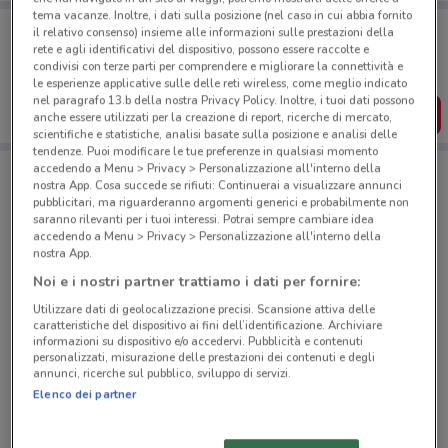
tema vacanze. Inoltre, i dati sulla posizione (nel caso in cui abbia fornito
Porta DoveConviene sempre con te!
il relativo consenso) insieme alle informazioni sulle prestazioni della
Puoi trovare le migliori offerte dei negozi vicino a te,
rete e agli identificativi del dispositivo, possono essere raccolte e
salvarle e creare la tua lista del risparmio, comodamente
condivisi con terze parti per comprendere e migliorare la connettività e
dal tuo cellulare.
le esperienze applicative sulle delle reti wireless, come meglio indicato
nel paragrafo 13.b della nostra Privacy Policy. Inoltre, i tuoi dati possono
SCARICA L’APP
anche essere utilizzati per la creazione di report, ricerche di mercato,
scientifiche e statistiche, analisi basate sulla posizione e analisi delle
tendenze. Puoi modificare le tue preferenze in qualsiasi momento
accedendo a Menu > Privacy > Personalizzazione all'interno della
nostra App. Cosa succede se rifiuti: Continuerai a visualizzare annunci
Negozi Volkswagen a Roma
pubblicitari, ma riguarderanno argomenti generici e probabilmente non
saranno rilevanti per i tuoi interessi. Potrai sempre cambiare idea
accedendo a Menu > Privacy > Personalizzazione all'interno della
nostra App.
Noi e i nostri partner trattiamo i dati per fornire:
Utilizzare dati di geolocalizzazione precisi. Scansione attiva delle
caratteristiche del dispositivo ai fini dell’identificazione. Archiviare
© MapTiler
© OpenStreetMap contributors
informazioni su dispositivo e/o accedervi. Pubblicità e contenuti
personalizzati, misurazione delle prestazioni dei contenuti e degli
annunci, ricerche sul pubblico, sviluppo di servizi.
Via Ignazio Giorgi, 19 Roma
Elenco dei partner
1.1 km
CHIUSO