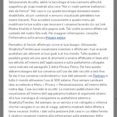
Selezionando Accetto, abiliti le tecnologie di tracciamento affinché
supportino gli scopi mostrati alla voce "Noi e i nostri partner trattiamo i
dati da fornire". Nel caso in cui queste tecnologie dovessero essere
disabilitate, alcuni contenuti e annunci visualizzati potrebbero non
Tutte le promozioni di questo negozio
essere rilevanti. Puoi accedere nuovamente a questo menu per
modificare le tue scelte o per revocare il consenso facendo clic sul link
Mostra finalità in fondo alla pagina web. Tali scelte avranno effetto nel
contesto del nostro Sito web. Per maggiori informazioni, consulta
l'Informativa sulla privacy.
Privacy policy
Permettici di fornirti offerte più vicine ai tuoi bisogni: Utilizzando
Shopfully/Tiendeo puoi visualizzare inserzioni e offerte per i tuoi acquisti
quotidiani più attinenti ai tuoi gusti e al tuo mondo. Tutto questo è
possibile grazie ad una serie di strumenti e analisi effettuate in base alle
tue attività all'interno dell'applicazione e sulle piattaforme collegate,
come indicato nel paragrafo 2 della Privacy Policy. Per fare questo,
abbiamo bisogno del tuo consenso sull'uso dei dati raccolti a tale fine.
Se dai il tuo consenso condivideremo i tuoi dati personali con
Partners
in
Todis
tutto il mondo attraverso l’uso di SDK esterne. Puoi sempre cambiare
idea accedendo a Menu > Privacy > Personalizzazione, all’interno della
Scade il 16/08
1.4 km
nostra App. Cosa succede se accetti: Le inserzioni pubblicitarie che
visualizzerai all'interno dell’app potranno trattare di argomenti relativi
alla tua cronologia di navigazione su piattaforme esterne a
Shopfully/Tiendeo. Ad esempio, se un servizio a noi collegato ci informa
Porta DoveConviene sempre con te!
che hai navigato in un sito di viaggi, potremo mostrarti delle offerte a
Puoi trovare le migliori offerte dei negozi vicino a te,
tema vacanze. Inoltre, i dati sulla posizione (nel caso in cui abbia fornito
salvarle e creare la tua lista del risparmio, comodamente
il relativo consenso) insieme alle informazioni sulle prestazioni della