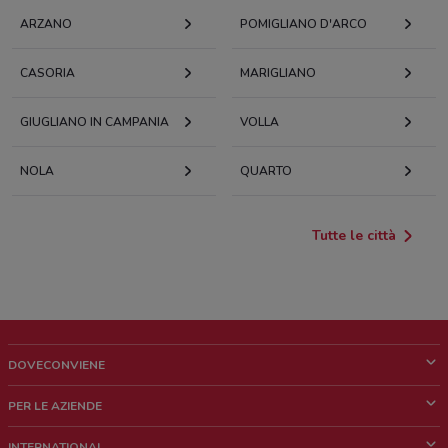
ARZANO
POMIGLIANO D'ARCO
CASORIA
MARIGLIANO
GIUGLIANO IN CAMPANIA
VOLLA
NOLA
QUARTO
Tutte le città
DOVECONVIENE
Cos'è DoveConviene
PER LE AZIENDE
Chi siamo
Cosa facciamo
INTERNATIONAL