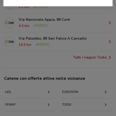
Via Ponteselice Snc Recale
2.1 km
APERTO
Via Nazionale Appia, 98 Curti
4.5 km
APERTO
Via Palumbo, 89 San Felice A Cancello
14.5 km
APERTO
Tutti i negozi Todis
Catene con offerte attive nelle vicinanze
LIDL
EUROSPIN
PENNY
TODIS