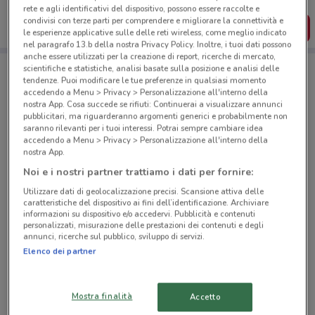
dal tuo cellulare.
rete e agli identificativi del dispositivo, possono essere raccolte e
condivisi con terze parti per comprendere e migliorare la connettività e
SCARICA L’APP
le esperienze applicative sulle delle reti wireless, come meglio indicato
nel paragrafo 13.b della nostra Privacy Policy. Inoltre, i tuoi dati possono
anche essere utilizzati per la creazione di report, ricerche di mercato,
scientifiche e statistiche, analisi basate sulla posizione e analisi delle
tendenze. Puoi modificare le tue preferenze in qualsiasi momento
Negozi Todis a Caserta
accedendo a Menu > Privacy > Personalizzazione all'interno della
nostra App. Cosa succede se rifiuti: Continuerai a visualizzare annunci
pubblicitari, ma riguarderanno argomenti generici e probabilmente non
saranno rilevanti per i tuoi interessi. Potrai sempre cambiare idea
accedendo a Menu > Privacy > Personalizzazione all'interno della
nostra App.
Noi e i nostri partner trattiamo i dati per fornire:
© MapTiler
© OpenStreetMap contributors
Utilizzare dati di geolocalizzazione precisi. Scansione attiva delle
caratteristiche del dispositivo ai fini dell’identificazione. Archiviare
Via Ferdinando Fuga 38/44 Caserta
informazioni su dispositivo e/o accedervi. Pubblicità e contenuti
personalizzati, misurazione delle prestazioni dei contenuti e degli
1.4 km
APERTO
annunci, ricerche sul pubblico, sviluppo di servizi.
Elenco dei partner
Via Iv Novembre, 11 San Nicola La Strada
1.8 km
APERTO
Mostra finalità
Accetto