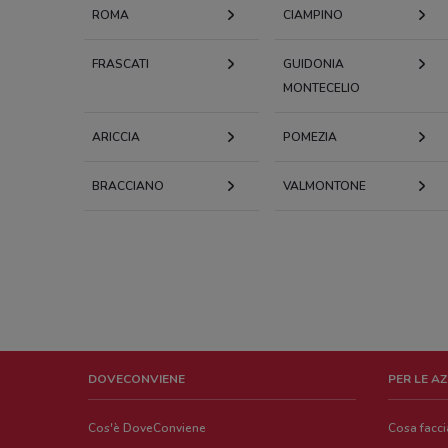
ROMA
CIAMPINO
FRASCATI
GUIDONIA
MONTECELIO
ARICCIA
POMEZIA
BRACCIANO
VALMONTONE
DOVECONVIENE
PER LE A
Cos'è DoveConviene
Cosa facc