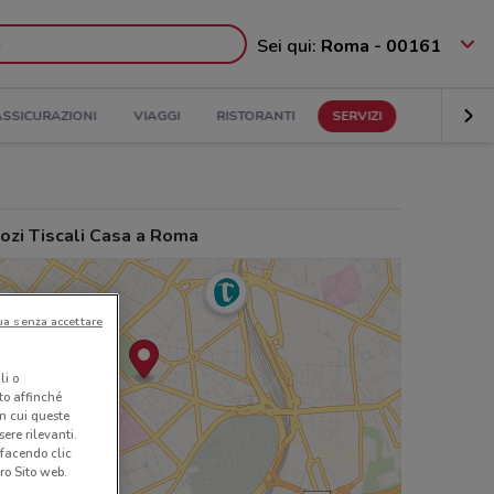
Sei qui:
Roma - 00161
ASSICURAZIONI
VIAGGI
RISTORANTI
SERVIZI
ozi Tiscali Casa a Roma
ua senza accettare
li o
nto affinché
in cui queste
ere rilevanti.
 facendo clic
ro Sito web.