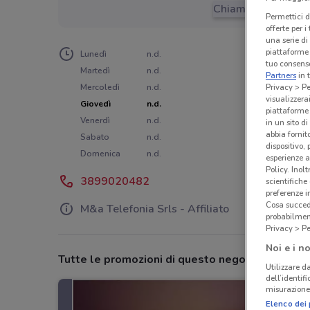
Chiama il negozio
Permettici d
offerte per 
una serie di
piattaforme 
Lunedì
n.d.
tuo consenso
Martedì
n.d.
Partners
in 
Privacy > Pe
Mercoledì
n.d.
visualizzera
Giovedì
n.d.
piattaforme 
Venerdì
n.d.
in un sito d
abbia fornit
Sabato
n.d.
dispositivo,
Domenica
n.d.
esperienze a
Policy. Inolt
3899020482
scientifiche
preferenze 
Cosa succede
M&a Telefonia Srls - Affiliato
probabilmen
Privacy > Pe
Noi e i no
Tutte le promozioni di questo negozio
Utilizzare da
dell’identif
misurazione 
Elenco dei 