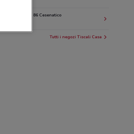
1.3 km
Viale Roma 86 Cesenatico
1.8 km
Tutti i negozi Tiscali Casa