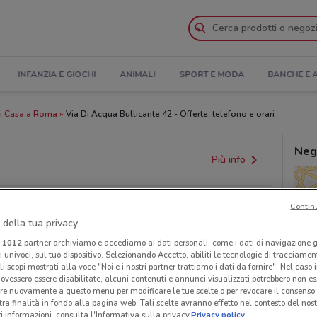
INFANZIA E GIOCHI
ANIMALI
SPORT E MODA
BANCHE E 
li Casa a Roma
Via Di Acqua Bullicante 42 - Offerte, telefono e orari
Neg
Più info
Contin
 della tua privacy
i
1012
partner archiviamo e accediamo ai dati personali, come i dati di navigazione g
ri univoci, sul tuo dispositivo. Selezionando Accetto, abiliti le tecnologie di tracciame
li scopi mostrati alla voce "Noi e i nostri partner trattiamo i dati da fornire". Nel caso 
ovessero essere disabilitate, alcuni contenuti e annunci visualizzati potrebbero non ess
provvedimenti regionali o nazionali. Verifica l’accuratezza
re nuovamente a questo menu per modificare le tue scelte o per revocare il consenso
tra finalità in fondo alla pagina web. Tali scelte avranno effetto nel contesto del nost
 informazioni, consulta l'Informativa sulla privacy.
Privacy policy