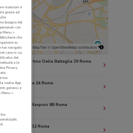
are inserzioni e
bile grazie ad
sulle
amo bisogno del
 personali con
o a Menu >
bblicitarie che
vigazione su
© MapTiler
© OpenStreetMap contributors
e hai navigato
(nel caso in cui
ificativi del
Via San Martino Della Battaglia 39 Roma
ettività e le
stra Privacy
988 m
cato,
e tue
Via Dei Mille 24 Roma
la nostra App.
nti generici e
1.3 km
 a Menu >
Via Cesare Rasponi 8B Roma
1.3 km
fini
sonalizzati,
zi.
Via Salaria 32 Roma