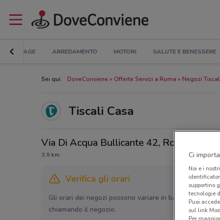
BRICOLAGE
ARREDAMENTO
MOTORI
SALUTE E BENESSERE
Sei qui:
DoveConviene
Offerte Servizi a Roma
Negozi Tisca
Tiscali Casa
Via Di Acqua Bullicante 42, Roma
Ci importa
3.9 km
Noi e i nostr
identificato
Verifica gli orari
supportino g
tecnologie d
Gli orari dei negozi possono variare in base agli ultimi 
Puoi accede
chiamando il negozio.
sul link Mos
Per maggiori