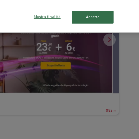
Mostra finalità
Accetto
989 m