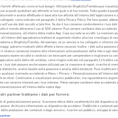
i fornirti offerte più vicine ai tuoi bisogni: Utilizzando Shopfully/Tiendeo puoi visualizz
i tuoi acquisti quotidiani più attinenti ai tuoi gusti e al tuo mondo. Tutto questo è possi
 strumenti e analisi effettuate in base alle tue attività all'interno dell'applicazione e 
collegate, come indicato nel paragrafo 2 della Privacy Policy. Per fare questo, abbi
 sull'uso dei dati raccolti a tale fine. Se dai il tuo consenso condivideremo i tuoi dati
tutto il mondo attraverso l’uso di SDK esterne. Puoi sempre cambiare idea accedend
rsonalizzazione, all’interno della nostra App. Cosa succede se accetti: Le inserzioni pu
i all'interno dell’app potranno trattare di argomenti relativi alla tua cronologia di na
esterne a Shopfully/Tiendeo. Ad esempio, se un servizio a noi collegato ci informa ch
i viaggi, potremo mostrarti delle offerte a tema vacanze. Inoltre, i dati sulla posizione 
o il relativo consenso) insieme alle informazioni sulle prestazioni della rete e agli ident
 possono essere raccolte e condivisi con terze parti per comprendere e migliorare la conn
pplicative sulle delle reti wireless, come meglio indicato nel paragrafo 13.b della no
re, i tuoi dati possono anche essere utilizzati per la creazione di report, ricerche di mer
 e statistiche, analisi basate sulla posizione e analisi delle tendenze. Puoi modificare l
in qualsiasi momento accedendo a Menu > Privacy > Personalizzazione all'interno del
 se rifiuti: Continuerai a visualizzare annunci pubblicitari, ma riguarderanno argome
te non saranno rilevanti per i tuoi interessi. Potrai sempre cambiare idea accedendo
rsonalizzazione all'interno della nostra App.
stri partner trattiamo i dati per fornire:
ti di geolocalizzazione precisi. Scansione attiva delle caratteristiche del dispositivo ai 
icazione. Archiviare informazioni su dispositivo e/o accedervi. Pubblicità e contenuti per
delle prestazioni dei contenuti e degli annunci, ricerche sul pubblico, sviluppo di servi
partner