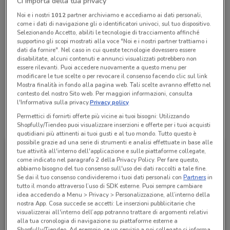
Ci importa della tua privacy
Chiama il negozio
Noi e i nostri
1012
partner archiviamo e accediamo ai dati personali,
come i dati di navigazione gli o identificatori univoci, sul tuo dispositivo.
Selezionando Accetto, abiliti le tecnologie di tracciamento affinché
Lunedì
Martedì
Mercoledì
n.d.
n.d.
n.d.
supportino gli scopi mostrati alla voce "Noi e i nostri partner trattiamo i
Giovedì
n.d.
Venerdì
Sabato
Domenica
n.d.
n.d.
n.d.
dati da fornire". Nel caso in cui queste tecnologie dovessero essere
disabilitate, alcuni contenuti e annunci visualizzati potrebbero non
0679846931
essere rilevanti. Puoi accedere nuovamente a questo menu per
modificare le tue scelte o per revocare il consenso facendo clic sul link
Nappi Loredana - Affiliato
Mostra finalità in fondo alla pagina web. Tali scelte avranno effetto nel
contesto del nostro Sito web. Per maggiori informazioni, consulta
l'Informativa sulla privacy.
Privacy policy
Permettici di fornirti offerte più vicine ai tuoi bisogni: Utilizzando
Tutte le promozioni di questo negozio
Shopfully/Tiendeo puoi visualizzare inserzioni e offerte per i tuoi acquisti
quotidiani più attinenti ai tuoi gusti e al tuo mondo. Tutto questo è
possibile grazie ad una serie di strumenti e analisi effettuate in base alle
tue attività all'interno dell'applicazione e sulle piattaforme collegate,
come indicato nel paragrafo 2 della Privacy Policy. Per fare questo,
abbiamo bisogno del tuo consenso sull'uso dei dati raccolti a tale fine.
Se dai il tuo consenso condivideremo i tuoi dati personali con
Partners
in
tutto il mondo attraverso l’uso di SDK esterne. Puoi sempre cambiare
idea accedendo a Menu > Privacy > Personalizzazione, all’interno della
nostra App. Cosa succede se accetti: Le inserzioni pubblicitarie che
visualizzerai all'interno dell’app potranno trattare di argomenti relativi
alla tua cronologia di navigazione su piattaforme esterne a
Shopfully/Tiendeo. Ad esempio, se un servizio a noi collegato ci informa