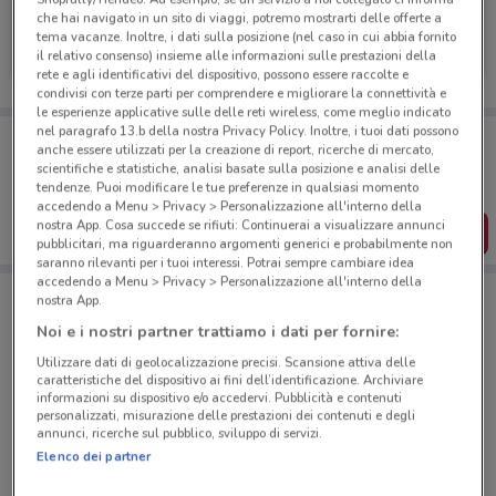
che hai navigato in un sito di viaggi, potremo mostrarti delle offerte a
Tiscali Casa
tema vacanze. Inoltre, i dati sulla posizione (nel caso in cui abbia fornito
il relativo consenso) insieme alle informazioni sulle prestazioni della
Scade il 31/08
989 m
rete e agli identificativi del dispositivo, possono essere raccolte e
condivisi con terze parti per comprendere e migliorare la connettività e
le esperienze applicative sulle delle reti wireless, come meglio indicato
nel paragrafo 13.b della nostra Privacy Policy. Inoltre, i tuoi dati possono
Porta DoveConviene sempre con te!
anche essere utilizzati per la creazione di report, ricerche di mercato,
Puoi trovare le migliori offerte dei negozi vicino a te,
scientifiche e statistiche, analisi basate sulla posizione e analisi delle
salvarle e creare la tua lista del risparmio, comodamente
tendenze. Puoi modificare le tue preferenze in qualsiasi momento
dal tuo cellulare.
accedendo a Menu > Privacy > Personalizzazione all'interno della
nostra App. Cosa succede se rifiuti: Continuerai a visualizzare annunci
SCARICA L’APP
pubblicitari, ma riguarderanno argomenti generici e probabilmente non
saranno rilevanti per i tuoi interessi. Potrai sempre cambiare idea
accedendo a Menu > Privacy > Personalizzazione all'interno della
nostra App.
Negozi Tiscali Casa a Roma
Noi e i nostri partner trattiamo i dati per fornire:
Utilizzare dati di geolocalizzazione precisi. Scansione attiva delle
caratteristiche del dispositivo ai fini dell’identificazione. Archiviare
informazioni su dispositivo e/o accedervi. Pubblicità e contenuti
personalizzati, misurazione delle prestazioni dei contenuti e degli
annunci, ricerche sul pubblico, sviluppo di servizi.
Elenco dei partner
© MapTiler
© OpenStreetMap contributors