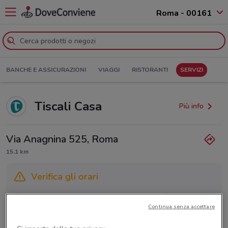
Roma - 00161
BANCHE E ASSICURAZIONI
VIAGGI
RISTORANTI
SERVIZI
Tiscali Casa
Più info
Via Anagnina 525, Roma
15.1 km
Verifica gli orari
Gli orari dei negozi possono variare in base agli ultimi
Continua senza accettare
provvedimenti regionali o nazionali. Verifica l’accuratezza
chiamando il negozio.