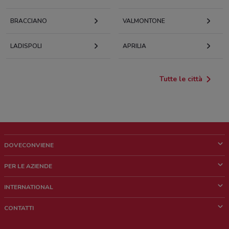
BRACCIANO
VALMONTONE
LADISPOLI
APRILIA
Tutte le città
DOVECONVIENE
Cos'è DoveConviene
PER LE AZIENDE
Chi siamo
Cosa facciamo
INTERNATIONAL
News e media
Richieste commerciali e marketing
Brazil
CONTATTI
Lavora con noi
Mexico
Segnalazione punto vendita