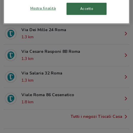
Via San Martino Della Battaglia 39 Roma
Mostra finalità
Accetto
988 m
Via Dei Mille 24 Roma
1.3 km
Via Cesare Rasponi 8B Roma
1.3 km
Via Salaria 32 Roma
1.3 km
Viale Roma 86 Cesenatico
1.8 km
Tutti i negozi Tiscali Casa