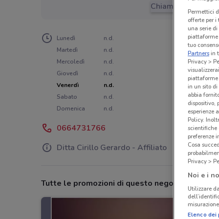
Chiama il negozio
Permettici d
offerte per 
una serie di
piattaforme 
Lunedì
n.d.
tuo consenso
Martedì
n.d.
Partners
in 
Privacy > Pe
Mercoledì
n.d.
visualizzera
Giovedì
n.d.
piattaforme 
Venerdì
n.d.
in un sito d
abbia fornit
Sabato
n.d.
dispositivo,
Domenica
n.d.
esperienze a
Policy. Inolt
0664731766
scientifiche
preferenze 
Cosa succede
Ditta Cirillo Gerardo - Affiliato
probabilmen
Privacy > Pe
Noi e i no
Tutte le promozioni di questo negozio
Utilizzare da
dell’identif
misurazione 
Elenco dei 