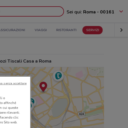
Sei qui:
Roma - 00161
ASSICURAZIONI
VIAGGI
RISTORANTI
SERVIZI
ozi Tiscali Casa a Roma
ua senza accettare
li o
nto affinché
in cui queste
ere rilevanti.
 facendo clic
ro Sito web.