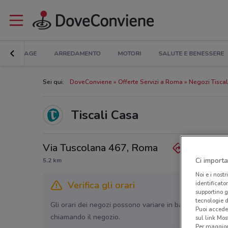
BRICOLAGE
ARREDAMENTO
MOTORI
SALUTE E BENESSERE
Sei qui:
DoveConviene
Offerte Servizi a Roma
Negozi Tisca
Tiscali Casa
Via Tuscolana 467, Roma
Ci importa
5.2 km
Noi e i nostr
identificato
Verifica gli orari
supportino g
tecnologie d
Gli orari dei negozi possono variare in base agli ultimi 
Puoi accede
chiamando il negozio.
sul link Mos
Per maggiori