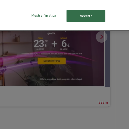
Mostra finalità
Accetto
989 m