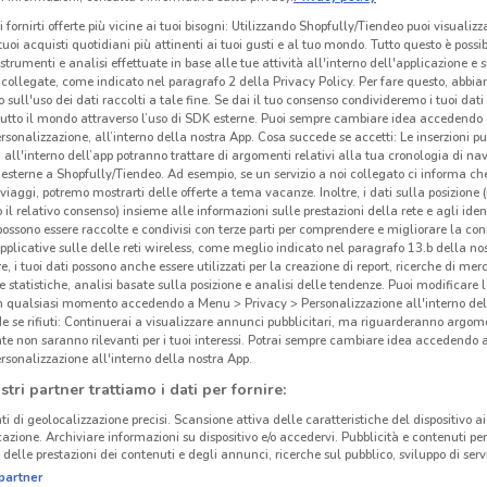
i fornirti offerte più vicine ai tuoi bisogni: Utilizzando Shopfully/Tiendeo puoi visualizz
i tuoi acquisti quotidiani più attinenti ai tuoi gusti e al tuo mondo. Tutto questo è possi
 strumenti e analisi effettuate in base alle tue attività all'interno dell'applicazione e 
collegate, come indicato nel paragrafo 2 della Privacy Policy. Per fare questo, abbi
 sull'uso dei dati raccolti a tale fine. Se dai il tuo consenso condivideremo i tuoi dati
tutto il mondo attraverso l’uso di SDK esterne. Puoi sempre cambiare idea accedend
rsonalizzazione, all’interno della nostra App. Cosa succede se accetti: Le inserzioni pu
i all'interno dell’app potranno trattare di argomenti relativi alla tua cronologia di na
esterne a Shopfully/Tiendeo. Ad esempio, se un servizio a noi collegato ci informa ch
i viaggi, potremo mostrarti delle offerte a tema vacanze. Inoltre, i dati sulla posizione 
o il relativo consenso) insieme alle informazioni sulle prestazioni della rete e agli ident
 possono essere raccolte e condivisi con terze parti per comprendere e migliorare la conn
pplicative sulle delle reti wireless, come meglio indicato nel paragrafo 13.b della no
re, i tuoi dati possono anche essere utilizzati per la creazione di report, ricerche di mer
 e statistiche, analisi basate sulla posizione e analisi delle tendenze. Puoi modificare l
in qualsiasi momento accedendo a Menu > Privacy > Personalizzazione all'interno del
 se rifiuti: Continuerai a visualizzare annunci pubblicitari, ma riguarderanno argome
te non saranno rilevanti per i tuoi interessi. Potrai sempre cambiare idea accedendo
rsonalizzazione all'interno della nostra App.
stri partner trattiamo i dati per fornire:
ti di geolocalizzazione precisi. Scansione attiva delle caratteristiche del dispositivo ai 
icazione. Archiviare informazioni su dispositivo e/o accedervi. Pubblicità e contenuti per
delle prestazioni dei contenuti e degli annunci, ricerche sul pubblico, sviluppo di servi
partner