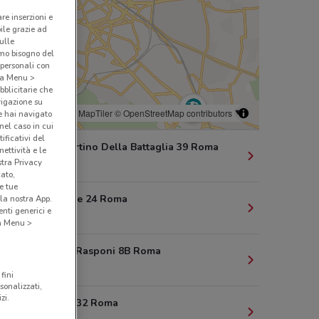
are inserzioni e
bile grazie ad
sulle
amo bisogno del
 personali con
o a Menu >
bblicitarie che
vigazione su
© MapTiler
© OpenStreetMap contributors
e hai navigato
(nel caso in cui
ificativi del
Via San Martino Della Battaglia 39 Roma
ettività e le
stra Privacy
988 m
cato,
e tue
Via Dei Mille 24 Roma
la nostra App.
nti generici e
1.3 km
 a Menu >
Via Cesare Rasponi 8B Roma
1.3 km
fini
sonalizzati,
zi.
Via Salaria 32 Roma