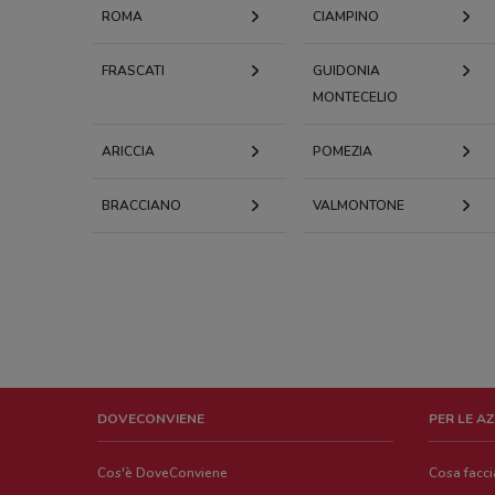
ROMA
CIAMPINO
FRASCATI
GUIDONIA
MONTECELIO
ARICCIA
POMEZIA
BRACCIANO
VALMONTONE
DOVECONVIENE
PER LE A
Cos'è DoveConviene
Cosa facc