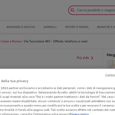
INFANZIA E GIOCHI
ANIMALI
SPORT E MODA
BANCHE E 
li Casa a Roma
Via Tuscolana 467 - Offerte, telefono e orari
Neg
Più info
Contin
 della tua privacy
i
1012
partner archiviamo e accediamo ai dati personali, come i dati di navigazione g
ri univoci, sul tuo dispositivo. Selezionando Accetto, abiliti le tecnologie di tracciame
li scopi mostrati alla voce "Noi e i nostri partner trattiamo i dati da fornire". Nel caso 
ovessero essere disabilitate, alcuni contenuti e annunci visualizzati potrebbero non ess
provvedimenti regionali o nazionali. Verifica l’accuratezza
re nuovamente a questo menu per modificare le tue scelte o per revocare il consenso
tra finalità in fondo alla pagina web. Tali scelte avranno effetto nel contesto del nost
 informazioni, consulta l'Informativa sulla privacy.
Privacy policy