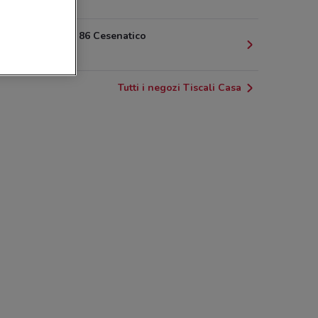
1.3 km
Viale Roma 86 Cesenatico
1.8 km
Tutti i negozi Tiscali Casa