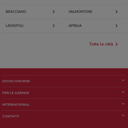
BRACCIANO
VALMONTONE
LADISPOLI
APRILIA
Tutte le città
DOVECONVIENE
Cos'è DoveConviene
PER LE AZIENDE
Chi siamo
Cosa facciamo
INTERNATIONAL
News e media
Richieste commerciali e marketing
Brazil
CONTATTI
Lavora con noi
Mexico
Segnalazione punto vendita