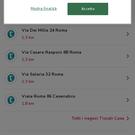
Via San Martino Della Battaglia 39 Roma
Mostra finalità
Accetto
988 m
Via Dei Mille 24 Roma
1.3 km
Via Cesare Rasponi 8B Roma
1.3 km
Via Salaria 32 Roma
1.3 km
Viale Roma 86 Cesenatico
1.8 km
Tutti i negozi Tiscali Casa