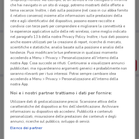
che hai navigato in un sito di viaggi, potremo mostrarti delle offerte a
Tiscali Casa
tema vacanze. Inoltre, i dati sulla posizione (nel caso in cui abbia fornito
il relativo consenso) insieme alle informazioni sulle prestazioni della
Scade il 31/08
989 m
rete e agli identificativi del dispositivo, possono essere raccolte e
condivisi con terze parti per comprendere e migliorare la connettività e
le esperienze applicative sulle delle reti wireless, come meglio indicato
nel paragrafo 13.b della nostra Privacy Policy. Inoltre, i tuoi dati possono
Porta DoveConviene sempre con te!
anche essere utilizzati per la creazione di report, ricerche di mercato,
Puoi trovare le migliori offerte dei negozi vicino a te,
scientifiche e statistiche, analisi basate sulla posizione e analisi delle
salvarle e creare la tua lista del risparmio, comodamente
tendenze. Puoi modificare le tue preferenze in qualsiasi momento
dal tuo cellulare.
accedendo a Menu > Privacy > Personalizzazione all'interno della
nostra App. Cosa succede se rifiuti: Continuerai a visualizzare annunci
SCARICA L’APP
pubblicitari, ma riguarderanno argomenti generici e probabilmente non
saranno rilevanti per i tuoi interessi. Potrai sempre cambiare idea
accedendo a Menu > Privacy > Personalizzazione all'interno della
nostra App.
Negozi Tiscali Casa a Roma
Noi e i nostri partner trattiamo i dati per fornire:
Utilizzare dati di geolocalizzazione precisi. Scansione attiva delle
caratteristiche del dispositivo ai fini dell’identificazione. Archiviare
informazioni su dispositivo e/o accedervi. Pubblicità e contenuti
personalizzati, misurazione delle prestazioni dei contenuti e degli
annunci, ricerche sul pubblico, sviluppo di servizi.
Elenco dei partner
© MapTiler
© OpenStreetMap contributors