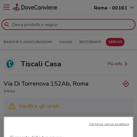
Roma - 00161
BANCHE E ASSICURAZIONI
VIAGGI
RISTORANTI
SERVIZI
Tiscali Casa
Più info
Via Di Torrenova 152Ab, Roma
9.6 km
Verifica gli orari
Gli orari dei negozi possono variare in base agli ultimi
Continua senza accettare
provvedimenti regionali o nazionali. Verifica l’accuratezza
chiamando il negozio.