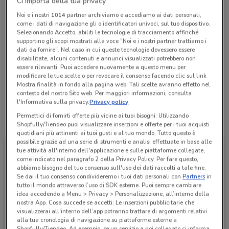
Ci importa della tua privacy
Chiama il negozio
Noi e i nostri
1014
partner archiviamo e accediamo ai dati personali,
come i dati di navigazione gli o identificatori univoci, sul tuo dispositivo.
Selezionando Accetto, abiliti le tecnologie di tracciamento affinché
Lunedì
Martedì
Mercoledì
Giovedì
Venerdì
Sabato
n.d.
n.d.
n.d.
n.d.
n.d.
n.d.
supportino gli scopi mostrati alla voce "Noi e i nostri partner trattiamo i
Domenica
n.d.
dati da fornire". Nel caso in cui queste tecnologie dovessero essere
disabilitate, alcuni contenuti e annunci visualizzati potrebbero non
062010956
essere rilevanti. Puoi accedere nuovamente a questo menu per
modificare le tue scelte o per revocare il consenso facendo clic sul link
Elletronic Di Cepale Luca - Affiliato
Mostra finalità in fondo alla pagina web. Tali scelte avranno effetto nel
contesto del nostro Sito web. Per maggiori informazioni, consulta
l'Informativa sulla privacy.
Privacy policy
Permettici di fornirti offerte più vicine ai tuoi bisogni: Utilizzando
Tutte le promozioni di questo negozio
Shopfully/Tiendeo puoi visualizzare inserzioni e offerte per i tuoi acquisti
quotidiani più attinenti ai tuoi gusti e al tuo mondo. Tutto questo è
possibile grazie ad una serie di strumenti e analisi effettuate in base alle
tue attività all'interno dell'applicazione e sulle piattaforme collegate,
come indicato nel paragrafo 2 della Privacy Policy. Per fare questo,
abbiamo bisogno del tuo consenso sull'uso dei dati raccolti a tale fine.
Se dai il tuo consenso condivideremo i tuoi dati personali con
Partners
in
tutto il mondo attraverso l’uso di SDK esterne. Puoi sempre cambiare
idea accedendo a Menu > Privacy > Personalizzazione, all’interno della
nostra App. Cosa succede se accetti: Le inserzioni pubblicitarie che
visualizzerai all'interno dell’app potranno trattare di argomenti relativi
alla tua cronologia di navigazione su piattaforme esterne a
Shopfully/Tiendeo. Ad esempio, se un servizio a noi collegato ci informa